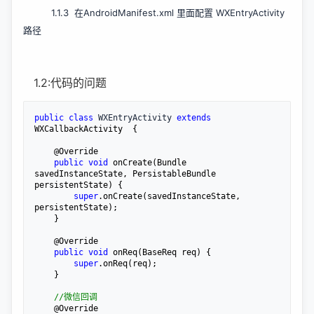
1.1.3 在AndroidManifest.xml 里面配置 WXEntryActivity
路径
1.2:代码的问题
public
class
 WXEntryActivity 
extends
WXCallbackActivity  {

    @Override

public
void
 onCreate(Bundle 
savedInstanceState, PersistableBundle 
persistentState) {

super
.onCreate(savedInstanceState, 
persistentState);

    }

    @Override

public
void
 onReq(BaseReq req) {

super
.onReq(req);

    }

//
微信回调
    @Override
