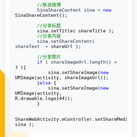
//
新浪微博
        SinaShareContent sina = 
new
SinaShareContent();

//
分享标题
        sina.setTitle( shareTitle );

//
分享内容
        sina.setShareContent( 
shareText  +
 shareUrl );

//
分享图片
if
 ( shareImageUrl.length() > 
3
 ){

            sina.setShareImage(
new
UMImage(activity, shareImageUrl));

        }
else
 {

            sina.setShareImage(
new
UMImage(activity, 
R.drawable.logo144));

        }

ShareWebActivity.mController.setShareMedia( 
sina );