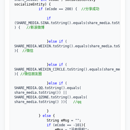
socializeEntity) {

if
 (eCode == 200) {  
//
分享成功
if
(SHARE_MEDIA.SINA.toString().equals(share_media.toString()
) {   
//
新浪微博
                }
else
if
 ( 
SHARE_MEDIA.WEIXIN.toString().equals(share_media.toString
){  
//
微信
                }
else
if
 ( 
SHARE_MEDIA.WEIXIN_CIRCLE.toString().equals(share_media.t
){ 
//
微信朋友圈
                }
else
if
 ( 
SHARE_MEDIA.QQ.toString().equals( 
share_media.toString()) || 
SHARE_MEDIA.QZONE.toString().equals( 
share_media.toString() )){   
//
qq
                }

            } 
else
 {

                String eMsg 
= ""
;

if
 (eCode == -101
){

                    eMsg 
= "没有授权"
;
