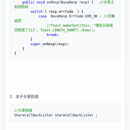
public
void
 onResp(BaseResp resp) {   
//
分享之
后的回调
switch
 ( resp.errCode  ) {

case
  BaseResp.ErrCode.ERR_OK : 
//
正确
返回

//
Toast.makeText(this, "微信分享成
功回调了111", Toast.LENGTH_SHORT).show();
break
;

        }

super
.onResp(resp);

    }

}
2、关于分享回调
//
分享回调
ShareCallBackLister shareCallBackLister ;