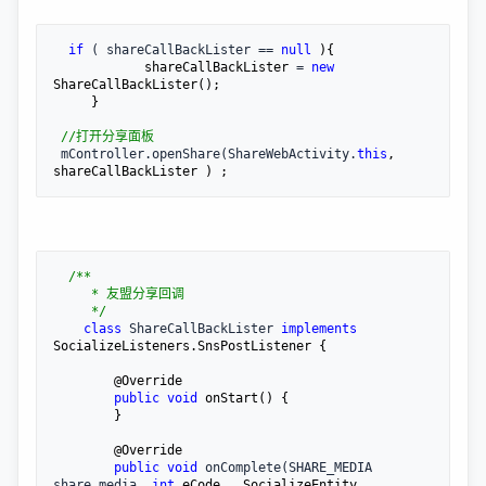
if
 ( shareCallBackLister == 
null
 ){

            shareCallBackLister 
= 
new
ShareCallBackLister();

     }

//
打开分享面板
 mController.openShare(ShareWebActivity.
this
, 
shareCallBackLister ) ;
/**
     * 友盟分享回调

*/
class
 ShareCallBackLister 
implements
SocializeListeners.SnsPostListener {

        @Override

public
void
 onStart() {

        }

        @Override

public
void
 onComplete(SHARE_MEDIA 
share_media, 
int
 eCode , SocializeEntity 