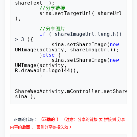
shareText  );

//
分享链接
        sina.setTargetUrl( shareUrl 
);

//
分享图片
if
 ( shareImageUrl.length() 
> 3
 ){

            sina.setShareImage(
new
UMImage(activity, shareImageUrl));

        }
else
 {

            sina.setShareImage(
new
UMImage(activity, 
R.drawable.logo144));

        }

ShareWebActivity.mController.setShareMed
sina );
正确的代码 ：
（正确的 ）
（注意：分享的链接 要 拼接到 分享
内容的后面 ， 否则分享链接失效 ）