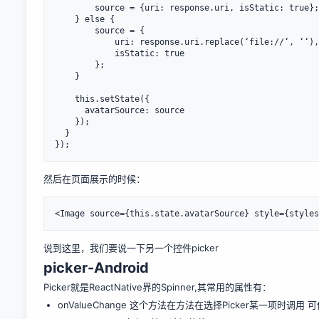
        source = {uri: response.uri, isStatic: true};

    } else {

        source = {

            uri: response.uri.replace(‘file://‘, ‘‘),

            isStatic: true

        };

    }

    this.setState({

      avatarSource: source

    });

  }

});
然后在页面展示的时候：
<Image source={this.state.avatarSource} style={styles
说到这里，我们要说一下另一个控件picker
picker-Android
Picker就是ReactNative界的Spinner,其常用的属性有：
onValueChange 这个方法在方法在选择Picker某一项时调用 可传