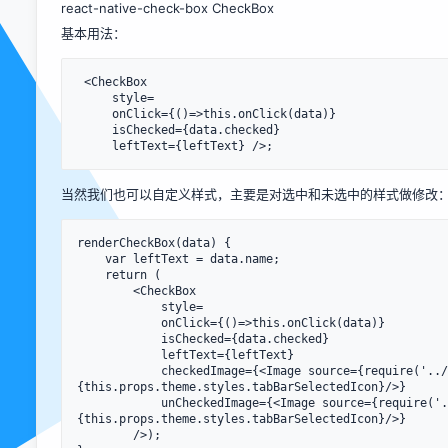
react-native-check-box CheckBox
基本用法：
 <CheckBox

     style=

     onClick={()=>this.onClick(data)}

     isChecked={data.checked}

     leftText={leftText} />;
当然我们也可以自定义样式，主要是对选中和未选中的样式做修改
renderCheckBox(data) {

    var leftText = data.name;

    return (

        <CheckBox

            style=

            onClick={()=>this.onClick(data)}

            isChecked={data.checked}

            leftText={leftText}

            checkedImage={<Image source={require('../../page/my/img/ic_check_box.png')} style=
{this.props.theme.styles.tabBarSelectedIcon}/>}

            unCheckedImage={<Image source={require('../../page/my/img/ic_check_box_outline_blank.png')} style=
{this.props.theme.styles.tabBarSelectedIcon}/>}

        />);
