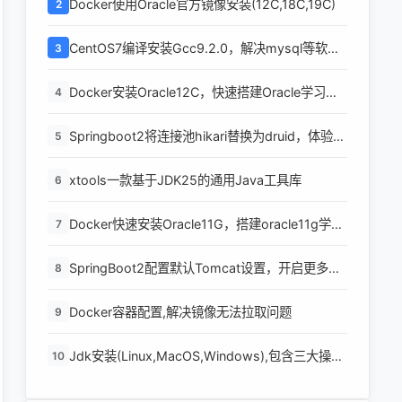
Docker使用Oracle官方镜像安装(12C,18C,19C)
2
CentOS7编译安装Gcc9.2.0，解决mysql等软件
3
编译问题
Docker安装Oracle12C，快速搭建Oracle学习环
4
境
Springboot2将连接池hikari替换为druid，体验最
5
强大的数据库连接池
xtools一款基于JDK25的通用Java工具库
6
Docker快速安装Oracle11G，搭建oracle11g学习
7
环境
SpringBoot2配置默认Tomcat设置，开启更多高
8
级功能
Docker容器配置,解决镜像无法拉取问题
9
Jdk安装(Linux,MacOS,Windows),包含三大操作
10
系统的最全安装