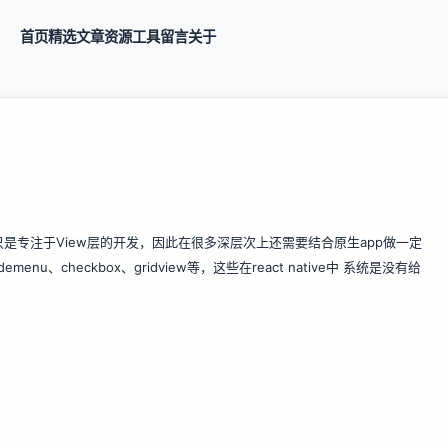
首页
精选
文章
资源
工具
留言
关于
由于只是专注于View层的开发，因此在很多深层次上还需要结合原生app做一定
u、checkbox、gridview等，这些在react native中 系统是没有给
。