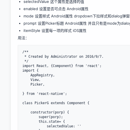
selectedValue 这个属性是选择的值
enabled 设置是否可点击 Android属性
mode 设置样式 Android属性 dropdown下拉样式和dialog弹窗
prompt 设置Picker标题 Android属性 并且只有是mode为dia
itemStyle 设置每一项的样式 iOS属性
用法：
/**

 * Created by Administrator on 2016/9/7.

 */

import React, {Component} from 'react';

import {

    AppRegistry,

    View,

    Picker,

} from 'react-native';

class PickerG extends Component {

    constructor(porp) {

        super(porp);

        this.state= {

            selectedValue: ''
