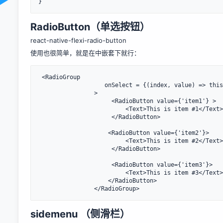
}
RadioButton（单选按钮）
react-native-flexi-radio-button
使用也很简单，就是在中嵌套下就行：
 <RadioGroup

                   onSelect = {(index, value) => this.onSelect(index, value)}

                >

                     <RadioButton value={'item1'} >

                         <Text>This is item #1</Text>

                     </RadioButton>

                    <RadioButton value={'item2'}>

                         <Text>This is item #2</Text>

                     </RadioButton>

                     <RadioButton value={'item3'}>

                         <Text>This is item #3</Text>

                    </RadioButton>

                </RadioGroup>
sidemenu （侧滑栏）