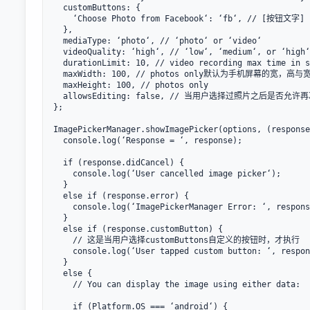
  customButtons: {

    ‘Choose Photo from Facebook‘: ‘fb‘, // [按钮文字] : [当选择这个按钮时返回的字符串]

  },

  mediaType: ‘photo‘, // ‘photo‘ or ‘video‘

  videoQuality: ‘high‘, // ‘low‘, ‘medium‘, or ‘high‘

  durationLimit: 10, // video recording max time in seconds

  maxWidth: 100, // photos only默认为手机屏幕的宽，高与宽一样，为正方形照片

  maxHeight: 100, // photos only

  allowsEditing: false, // 当用户选择过照片之后是否允许再次编辑图片

};

ImagePickerManager.showImagePicker(options, (response
  console.log(‘Response = ‘, response);

  if (response.didCancel) {

    console.log(‘User cancelled image picker‘);

  }

  else if (response.error) {

    console.log(‘ImagePickerManager Error: ‘, response.error);

  }

  else if (response.customButton) {

    // 这是当用户选择customButtons自定义的按钮时，才执行

    console.log(‘User tapped custom button: ‘, response.customButton);

  }

  else {

    // You can display the image using either data:

    if (Platform.OS === ‘android‘) {
