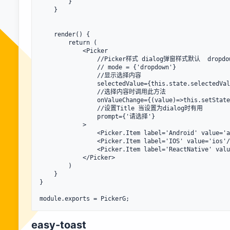
        }

    }

    render() {

        return (

            <Picker

                //Picker样式 dialog弹窗样式默认  dropdown显示在下边

                // mode = {'dropdown'}

                //显示选择内容

                selectedValue={this.state.selectedValue}

                //选择内容时调用此方法

                onValueChange={(value)=>this.setState({selectedValue: value})}

                //设置Title 当设置为dialog时有用

                prompt={'请选择'}

            >

                <Picker.Item label='Android' value='android'/>

                <Picker.Item label='IOS' value='ios'/>

                <Picker.Item label='ReactNative' value='reactnative'/>

            </Picker>

        )

    }

}

module.exports = PickerG;
easy-toast