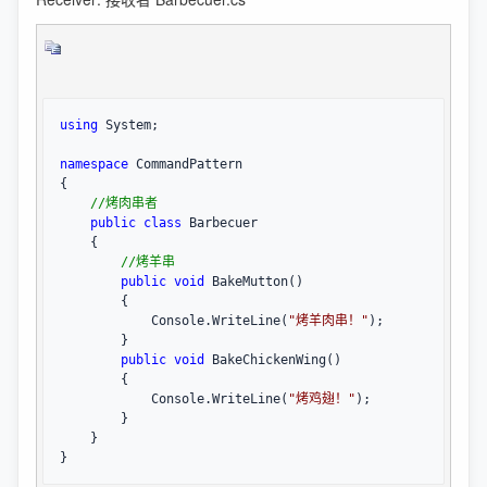
using
 System;

namespace
 CommandPattern

{

//
烤肉串者
public
class
 Barbecuer

    {

//
烤羊串
public
void
 BakeMutton()

        {

            Console.WriteLine(
"
烤羊肉串！
"
);

        }

public
void
 BakeChickenWing()

        {

            Console.WriteLine(
"
烤鸡翅！
"
);

        }

    }

}