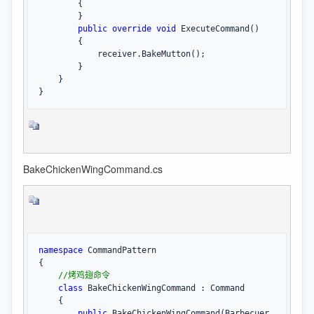
        {

        }

public
override
void
 ExecuteCommand()

        {

            receiver.BakeMutton();

        }

    }

}
BakeChickenWingCommand.cs
namespace
 CommandPattern

{

//
烤鸡翅命令
class
 BakeChickenWingCommand : Command

    {

public
 BakeChickenWingCommand(Barbecuer 