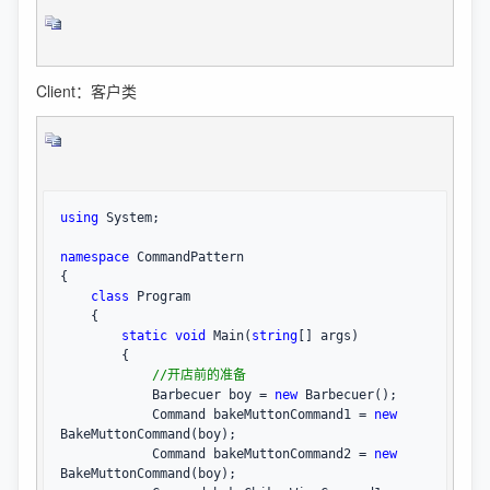
Client：客户类
using
 System;

namespace
 CommandPattern

{

class
 Program

    {

static
void
 Main(
string
[] args)

        {

//
开店前的准备
            Barbecuer boy = 
new
 Barbecuer();

            Command bakeMuttonCommand1 
= 
new
BakeMuttonCommand(boy);

            Command bakeMuttonCommand2 
= 
new
BakeMuttonCommand(boy);
