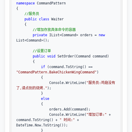
namespace
 CommandPattern

{

//
服务员
public
class
 Waiter

    {

//
增加存放具体命令的容器
private
 IList<Command> orders = 
new
List<Command>
();

//
设置订单
public
void
 SetOrder(Command command)

        {

if
 (command.ToString() == 
"
CommandPattern.BakeChickenWingCommand
"
)

            {

                Console.WriteLine(
"
服务员:鸡翅没有
了,请点别的烧烤.
"
);

            }

else
            {

                orders.Add(command);

                Console.WriteLine(
"
增加订单:
"
 + 
command.ToString() + 
"
 时间:
"
 +
DateTime.Now.ToString());

            }
