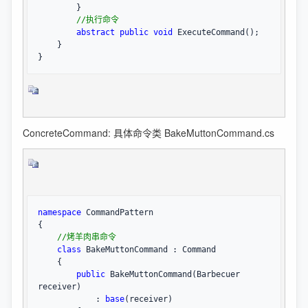
        }

//
执行命令
abstract
public
void
 ExecuteCommand();

    }

}
ConcreteCommand: 具体命令类 BakeMuttonCommand.cs
namespace
 CommandPattern

{

//
烤羊肉串命令
class
 BakeMuttonCommand : Command

    {

public
 BakeMuttonCommand(Barbecuer 
receiver)

            : 
base
(receiver)
