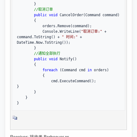
        }

//
取消订单
public
void
 CancelOrder(Command command)

        {

            orders.Remove(command);

            Console.WriteLine(
"
取消订单:
"
 + 
command.ToString() + 
"
 时间:
"
 +
DateTime.Now.ToString());

        }

//
通知全部执行
public
void
 Notify()

        {

foreach
 (Command cmd 
in
 orders)

            {

                cmd.ExecuteCommand();            
}

        }

    }

}
Receiver: 接收者 Barbecuer.cs