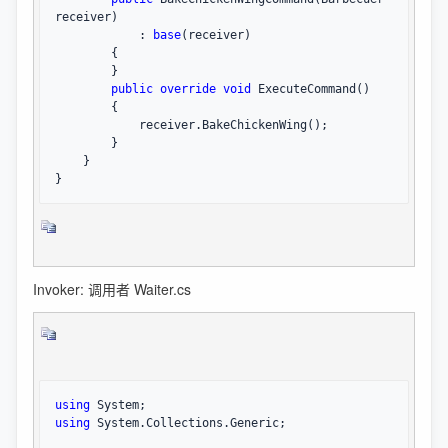
receiver)

            : 
base
(receiver)

        {

        }

public
override
void
 ExecuteCommand()

        {

            receiver.BakeChickenWing();

        }

    }

}
Invoker: 调用者 Waiter.cs
using
using
 System.Collections.Generic;
