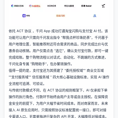
依托 ACT 协议 ，千问 App 成功打通淘宝闪购与支付宝 AI 付。该
功能可让用户只需向千问发出指令 "帮我点杯珍珠奶茶"，千问基于
用户地理位置，智能推荐附近符合需求的商品，同步完成比价与优
惠券自动核销。用户仅需点击 "选它"，确认支付宝付款，即可一键
完成结账。整个购物流程以对话式、自动化、不跳端的方式推进，
千问化身专属 "购物助手"，包办繁琐操作。
值得一提的是，支付宝还为其搭建了 "委托授权域"" 商业交互域
""支付服务域"" 信任服务域 " 四大核心基础设施标准，实现 AI 操作
全流程可追溯、可验证。
与传统付款模式不同，在 ACT 协议的规则框架下，AI 仅承担下单
操作的执行角色，付款环节始终由用户主导或自主授权。在保障资
金安全的前提下，为用户大幅节省时间成本。而对商家而言，未来
接入 AI 原生应用时，只需按照协议标准配置统一接口，即可对接
全渠道入口，无需单独进行复杂的 API 开发，大幅降低对接成本。