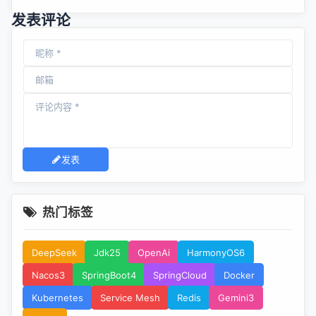
发表评论
发表
热门标签
DeepSeek
Jdk25
OpenAi
HarmonyOS6
Nacos3
SpringBoot4
SpringCloud
Docker
Kubernetes
Service Mesh
Redis
Gemini3