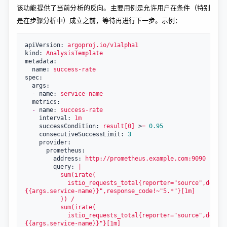
该功能提供了当前分析的反向。主要用例是允许用户在条件（特别
是在步骤分析中）成立之前，等待再进行下一步。示例：
apiVersion: 
argoproj.io/v1alpha1
kind: 
AnalysisTemplate
metadata:

  name: 
success-rate
spec:

  args:

-
 name: 
service-name
  metrics:

-
 name: 
success-rate
    interval: 
1m
    successCondition: 
result[0]
 >
=
0.95
    consecutiveSuccessLimit: 
3
    provider:

      prometheus:

        address: 
http://prometheus.example.com:9090
        query: 
|

          sum(irate(

            istio_requests_total{reporter="source",destin
{{args.service-name}}",response_code!~"5.*"}[1m]

          )) /

          sum(irate(

            istio_requests_total{reporter="source",destin
{{args.service-name}}"}[1m]
