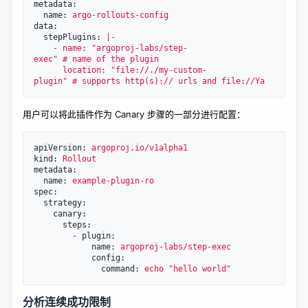
metadata:

  name: 
argo-rollouts-config
data:

  stepPlugins: 
|-

    - name: "argoproj-labs/step-
exec" # name of the plugin

      location: "file://./my-custom-
用户可以将此插件作为 Canary 步骤的一部分进行配置：
apiVersion: 
argoproj.io/v1alpha1
kind: 
Rollout
metadata:

  name: 
example-plugin-ro
spec:

  strategy:

    canary:

      steps:

-
 plugin:

            name: 
argoproj-labs/step-exec
            config:

              command: 
echo
"hello world"
分析连续成功限制