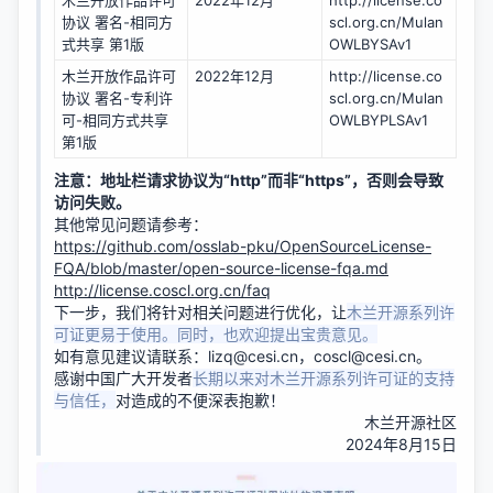
木兰开放作品许可
2022年12月
http://license.co
协议 署名-相同方
scl.org.cn/Mulan
式共享 第1版
OWLBYSAv1
木兰开放作品许可
2022年12月
http://license.co
协议 署名-专利许
scl.org.cn/Mulan
可-相同方式共享 
OWLBYPLSAv1
第1版
注意：地址栏请求协议为“http”而非“https”，否则会导致
访问失败。
其他常见问题请参考：
https://github.com/osslab-pku/OpenSourceLicense-
FQA/blob/master/open-source-license-fqa.md
http://license.coscl.org.cn/faq
下一步，我们将针对相关问题进行优化，让
木兰开源系列许
可证更易于使用。同时，也欢迎提出宝贵意见。
如有意见建议请联系：
lizq@cesi.cn，coscl
@cesi.cn。
感谢中国广大开发者
长期以来对木兰开源系列许可证的支持
与信任，
对造成的不便深表抱歉！
木兰开源社区
2024年8月15日