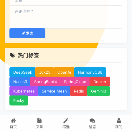
发表
热门标签
DeepSeek
Jdk25
OpenAi
HarmonyOS6
Nacos3
SpringBoot4
SpringCloud
Docker
Kubernetes
Service Mesh
Redis
Gemini3
Rocky
首页
文章
精选
留言
我的