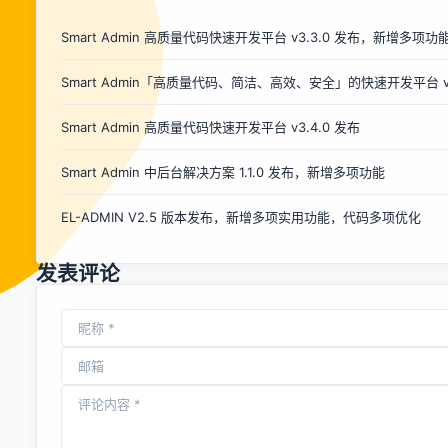
度。每个模块之间都有独立的控制器，路由，模型，数据表。
在开发上尽可能将模块之间的影响降到最低，降低了开发上的
Smart Admin 高质量代码快速开发平台 v3.3.0 发布，新增多项功
难度。基于CatchAdmin可以开发CMS，CRM，OA等 等系
Smart Admin「高质量代码、简洁、高效、安全」的快速开发平台 
统。也封装了很多实用的工具，提升开发体验。 V3.2.3 日志
更新 Laravel 到最新版本 11 兼容新版本，修复 Laravel 获取
Smart Admin 高质量代码快速开发平台 v3.4.0 发布
Schema 字段数据 新增创建表，支持拖拽功能 修复创建表字
段无法删除 删除 Laravel 新版字段类型 unsignedDecimal类
Smart Admin 中后台解决方案 1.1.0 发布，新增多项功能
型 thinkphp 8.0 版本修复 seed 类重名 thinkphp 8.0 版本
修复模型错误 webman 版本仓库优化部分代...
EL-ADMIN V2.5 版本发布，新增多项实用功能，代码多项优化
发表评论