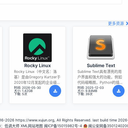
更多资源
Rocky Linux
Sublime Text
Rocky Linux（中文名：洛
Sublime Text具有漂亮的用
基）是由Gregory Kurtzer于
户界面和强大的功能，例如
2020年12月发起的企业级
代码缩略图，Python的插
时间: 2026-05-30
时间: 2025-12-03
Linux发行版，作为CentOS
件，代码段等。还可自定义
大小: 1.42GB
大小: 9.84MB
稳定版停止维护后与
键绑定，菜单和工具栏。
下载: 5次
下载: 39次
RHEL（Red Hat Enterprise
Sublime Text 的主要功能包
Linux）完全兼容的开源替代
括：拼写检查，书签，完整
方案，由社区拥有并管理，
的 Python API ， Goto 功
支持x86_64、aarch64等架
能，即时项目切换，多选
6-2026 https://www.xujun.org, All Rights Reserved. last build time 2026
构。其通过重新编译RHEL源
择，多窗口等等。Sublime
持：低调大师
代码提供长期稳定性，采用
XML网站地图
闽ICP备15015982号-4
Text 是一个跨平台的编辑
闽公安网备350124020