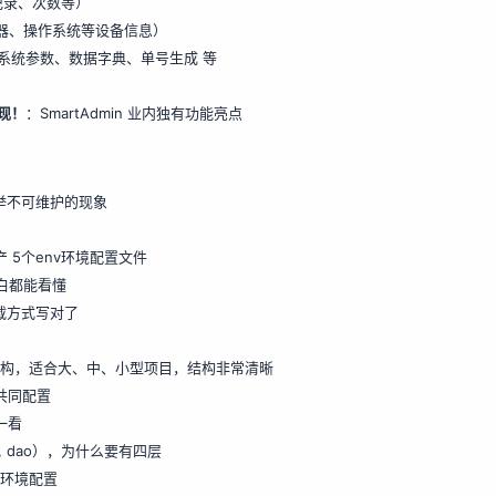
记录、次数等）
器、操作系统等设备信息）
系统参数、数据字典、单号生成 等
现！
：
SmartAdmin 业内独有功能亮点
枚举不可维护的现象
5个env环境配置文件
小白都能看懂
加载方式写对了
包结构，适合大、中、小型项目，结构非常清晰
共同配置
一看
ager, dao），为什么要有四层
 环境配置