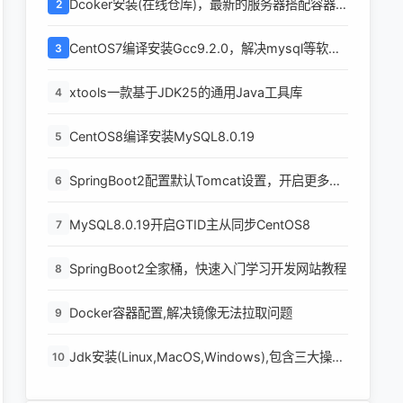
Dcoker安装(在线仓库)，最新的服务器搭配容器使
2
用
CentOS7编译安装Gcc9.2.0，解决mysql等软件
3
编译问题
xtools一款基于JDK25的通用Java工具库
4
CentOS8编译安装MySQL8.0.19
5
SpringBoot2配置默认Tomcat设置，开启更多高
6
级功能
MySQL8.0.19开启GTID主从同步CentOS8
7
SpringBoot2全家桶，快速入门学习开发网站教程
8
Docker容器配置,解决镜像无法拉取问题
9
Jdk安装(Linux,MacOS,Windows),包含三大操作
10
系统的最全安装