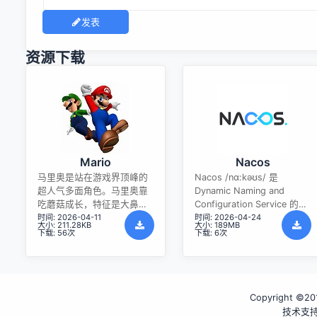
发表
资源下载
Mario
Nacos
马里奥是站在游戏界顶峰的
Nacos /nɑ:kəʊs/ 是
超人气多面角色。马里奥靠
Dynamic Naming and
吃蘑菇成长，特征是大鼻
Configuration Service 的首
时间: 2026-04-11
时间: 2026-04-24
子、头戴帽子、身穿背带
字母简称，一个易于构建 AI
大小: 211.28KB
大小: 189MB
裤，还留着胡子。与他的双
Agent 应用的动态服务发
下载: 56次
下载: 6次
胞胎兄弟路易基一起，长年
现、配置管理和AI智能体管
担任任天堂的招牌角色。
理平台。Nacos 致力于帮助
您发现、配置和管理微服务
及AI智能体应用。Nacos 提
Copyright ©201
供了一组简单易用的特性
集，帮助您快速实现动态服
技术支