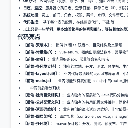
OA办公
：公司信息（发票、银行、员工等）、通知公告（阅读
日志、监控
：服务器心跳日志、登录日志、操作日志（IP、浏览
系统功能
：员工、部门、角色、权限、菜单、水印、文件管理、
代码生成
： 基于每个表的配置、在线预览代码、下载 等
以上只是一些举例，更多灿若繁星的惊喜和细节，等待着你的发
代码亮点
【前端-双版本】：
提供 js 和 ts 双版本，目录结构及其清晰
【前端-常量维护】：
vue-enum，拒绝出现魔法数字，常量
【前端-命名】：
业内最好的api、常量等命名和写法
【前端-多环境支持】：
独有的本地、开发、测试、预发布、生产 
【前端-layout代码】：
业内代码最清晰的layout布局写法，
【前端-main.js】：
业内可能只有我们把main.js中的router
----华丽前后端分割线----
【后端-独有目录结构】：
业内独有的高质量的 Java代码分
【后端-公共配置文件】：
业内独有的共用配置文件维护，简化
【后端-返回码维护】：
业内独创的请求返回码维护，非常值得
【后端-四层架构】：
四层架构（controller, service, man
【后端-多环境】：
maven多环境：开发、测试、预发布、生产