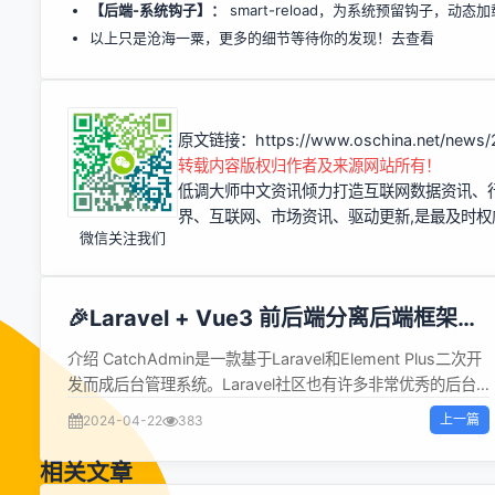
【后端-系统钩子】：
smart-reload，为系统预留钩子，
以上只是沧海一粟，更多的细节等待你的发现！
去查看
原文链接：
https://www.oschina.net/news
转载内容版权归作者及来源网站所有！
低调大师中文资讯倾力打造互联网数据资讯、
界、互联网、市场资讯、驱动更新,是最及时
微信关注我们
🎉Laravel + Vue3 前后端分离后端框架
CatchAdmin v3.2.3 发布
介绍 CatchAdmin是一款基于Laravel和Element Plus二次开
发而成后台管理系统。Laravel社区也有许多非常优秀的后台
管理系统，例如Nova, 官方出品，当然是收费的，免费的有基
上一篇
2024-04-22
383
于Livewire的Filament，还有不得不说的Laravel Admin。
CatchAdmin还是采用传统的前后端分离策略，Laravel框架
相关文章
仅仅作为Api输出。将管理系统模块之间的耦合降到了最低限