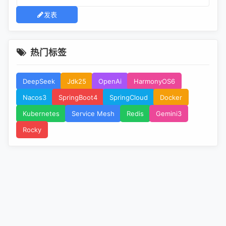
发表
热门标签
DeepSeek
Jdk25
OpenAi
HarmonyOS6
Nacos3
SpringBoot4
SpringCloud
Docker
Kubernetes
Service Mesh
Redis
Gemini3
Rocky