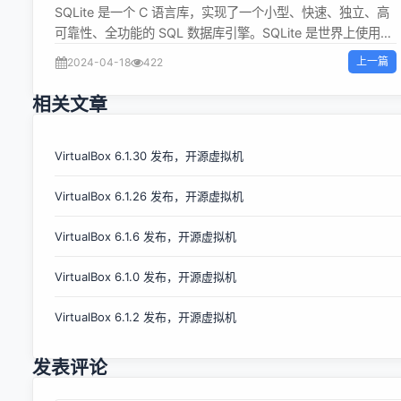
SQLite 是一个 C 语言库，实现了一个小型、快速、独立、高
可靠性、全功能的 SQL 数据库引擎。SQLite 是世界上使用最
多的数据库引擎。SQLite 的源代码属于公共领域，每个人都
上一篇
2024-04-18
422
可以免费使用，用于任何目的。 SQLite 3.45.3 现已发布，更
新内容如下： 修复一个长期存在的错误（可追溯到版本
相关文章
3.24.0 ），如果 UPDATE 触发器触发 UPSERT，该错误可
能（很少）导致该触发器的 "old.*" 值不正确。
284955a3cd454a15 修复sum()中的一个错误，该错误可能
VirtualBox 6.1.30 发布，开源虚拟机
导致它在应该返回 Infinity 时返回 NULL。23b8688ef4 自上
VirtualBox 6.1.26 发布，开源虚拟机
一个补丁发布以来出现的其他琐碎更正和编译器警告修复。详
情可参阅时间表。 Hashes： SQLITE_SOURCE_ID: 2024-
VirtualBox 6.1.6 发布，开源虚拟机
04-15 13:34:05
8653b758870e6ef0c98d46b3ace27849054af85da891eb
VirtualBox 6.1.0 发布，开源虚拟机
SHA3-256 for sqlite3.c:
21dbe688a71b449d28e2a8ec6a43e7520e5...
VirtualBox 6.1.2 发布，开源虚拟机
发表评论