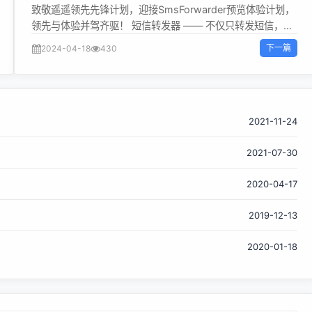
敬`遥遥领先`版
致敬遥遥领先先锋计划，迎接SmsForwarder预览体验计划，
领先与体验并驾齐驱！ 短信转发器 —— 不仅只转发短信，备
用机必备神器！ 监控 Android 手机短信、来电、APP 通知，
下一篇
2024-04-18
430
并根据指定规则转发到其他手机：钉钉群自定义机器人、钉钉
企业内机器人、企业微信群机器人、企业微信应用消息、飞书
群机器人、飞书企业应用、邮箱、bark、webhook、Tg 机器
人、Server 酱、PushPlus、手机短信、MQTT、URL
Scheme等 自带主动控制服务端、客户端和 FRP 内网穿透，
2021-11-24
让你轻松远程发短信、查短信、查通话、查话簿、查电量、找
2021-07-30
手机、改话簿等。（v3.0+） 自动任务・快捷指令，轻松自动
化，助您事半功倍，更多时间享受亲情陪伴！（v3.3+） 更新
2020-04-17
日志 修复：定时任务的Cron表达式输入非法时导致FC #407
121e9aaa537f1e8355
修复：Frpclib未下载时，自动任务添加启停frpc app自动重启
2019-12-13
#402 修复：WiFi平板（没有GPS芯片）无法启用GPS定位服
务#391 修复：错误的 URL 有效性验证正则表达式（兼容
2020-01-18
IPv6） #286 修复：多个自启动的Frpc无法同时自动启动B...