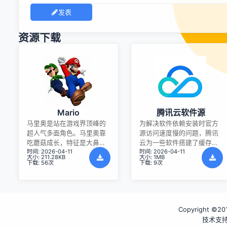
发表
资源下载
Mario
腾讯云软件源
马里奥是站在游戏界顶峰的
为解决软件依赖安装时官方
超人气多面角色。马里奥靠
源访问速度慢的问题，腾讯
吃蘑菇成长，特征是大鼻
云为一些软件搭建了缓存服
时间: 2026-04-11
时间: 2026-04-11
子、头戴帽子、身穿背带
务。您可以通过使用腾讯云
大小: 211.28KB
大小: 1MB
裤，还留着胡子。与他的双
软件源站来提升依赖包的安
下载: 56次
下载: 9次
胞胎兄弟路易基一起，长年
装速度。为了方便用户自由
担任任天堂的招牌角色。
搭建服务架构，目前腾讯云
软件源站支持公网访问和内
网访问。
Copyright ©2016
技术支