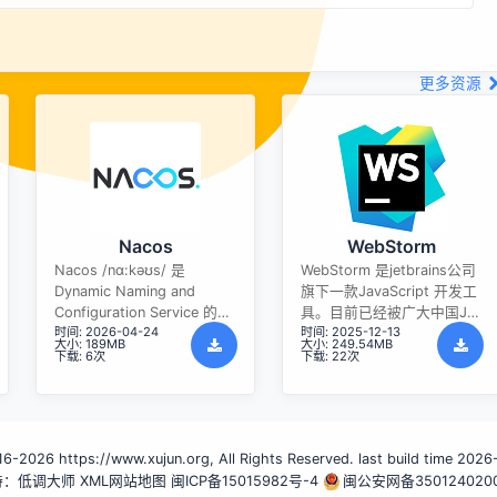
更多资源
Nacos
WebStorm
Nacos /nɑ:kəʊs/ 是
WebStorm 是jetbrains公司
Dynamic Naming and
旗下一款JavaScript 开发工
Configuration Service 的首
具。目前已经被广大中国JS
时间: 2026-04-24
时间: 2025-12-13
字母简称，一个易于构建 AI
开发者誉为“Web前端开发神
大小: 189MB
大小: 249.54MB
Agent 应用的动态服务发
器”、“最强大的HTML5编辑
下载: 6次
下载: 22次
现、配置管理和AI智能体管
器”、“最智能的JavaScript
理平台。Nacos 致力于帮助
IDE”等。与IntelliJ IDEA同
您发现、配置和管理微服务
源，继承了IntelliJ IDEA强大
及AI智能体应用。Nacos 提
的JS部分的功能。
-2026 https://www.xujun.org, All Rights Reserved. last build time 202
供了一组简单易用的特性
持：低调大师
集，帮助您快速实现动态服
XML网站地图
闽ICP备15015982号-4
闽公安网备350124020