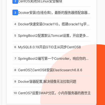
CentOS关闭SELinux安全模块
2
Dcoker安装(在线仓库)，最新的服务器搭配容器使
3
用
Docker快速安装Oracle11G，搭建oracle11g学习
4
环境
SpringBoot2配置默认Tomcat设置，开启更多高
5
级功能
MySQL8.0.19开启GTID主从同步CentOS8
6
SpringBoot2编写第一个Controller，响应你的
7
http请求并返回结果
CentOS7,CentOS8安装Elasticsearch6.8.6
8
Docker容器配置,解决镜像无法拉取问题
9
CentOS7设置SWAP分区，小内存服务器的救世主
10