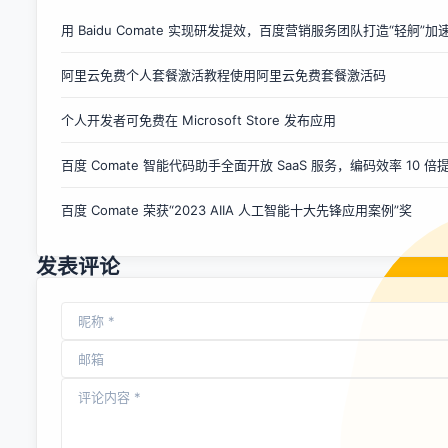
为深色，以便于夜间浏览。 一名用户在 GitHub 中写到： 我
患有糖尿病视网膜病变，因此患有畏光症，对我来说此删除是
用 Baidu Comate 实现研发提效，百度营销服务团队打造“轻舸”
一个可访问性问题，深色模式系统主题不适用于大多数网站，
阿里云免费个人套餐激活教程使用阿里云免费套餐激活码
包括这个网站 (GitHub)。 我也不喜欢被当做实验老鼠对待，
我喜欢 Firefox，我在所有设备上使用它，但和其他人一样，
个人开发者可免费在 Microsoft Store 发布应用
如果不恢复这个功能，我就会放弃 Firefox。 Mozilla 网站
称，可访问性是 Mozilla 实名的基本组成部分，即确保互联网
百度 Comate 智能代码助手全面开放 SaaS 服务，编码效率 10 倍
向所有人开放和访问，也是 Mozilla 基金会多元化、公平和包
容性的支柱之一。 好吧，现在看来 Mozilla 并未完成这项任
百度 Comate 荣获“2023 AIIA 人工智能十大先锋应用案例”奖
务。 昨日，负责 iOS 版 Firefox 开发工作的团队成员...
发表评论