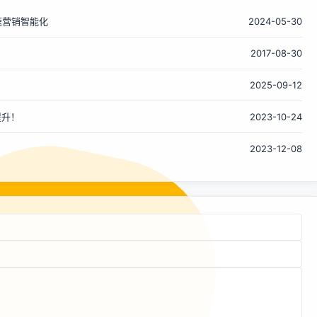
台、底层网络运维、监控等组件的内容，限于视野及技术能力
加速营销智能化
并未包含在内，仅聚焦在业务团队及中间件组件的设计及改造
2024-05-30
上。 背景 2022年，基于对稳定性的焦虑...和思考，交易平台
2017-08-30
联动中间件平台启动过异地多活项目的探索，虽然完成了核心
应用及基础组件的改造，但在疫情&amp;降本增效的影响下并
2025-09-12
未真正投产，同时也缺乏充分的测试以及线上流量的大规模验
证；后续在不断的业务迭代中，相关设计及代码被冲击的面目
提升！
2023-10-24
全非，相关的多活自动化测试case也并没有沉淀下来。 随着
近期外部友商时有严重故障出现，比如 以上林林总总出现的故
2023-12-08
障都给我们敲响了警钟，必须建设快速恢复的能力。出现问题
几乎不可避免，但如果能控制影响范围、缩短影响时间，也就
能把损失降到最低。 我经历过的公司，做交易的和做中间件的
往往...