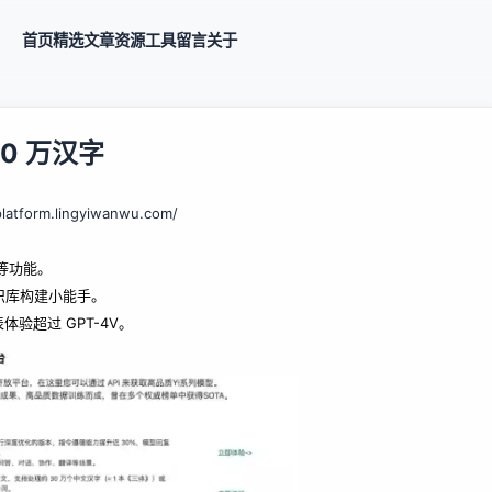
首页
精选
文章
资源
工具
留言
关于
0 万汉字
platform.lingyiwanwu.com/
译等功能。
长知识库构建小能手。
体验超过 GPT-4V。