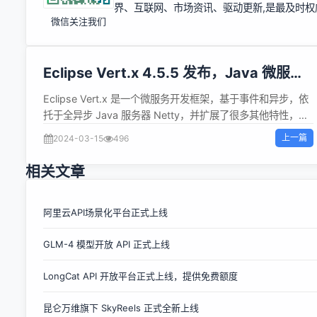
界、互联网、市场资讯、驱动更新,是最及时
微信关注我们
Eclipse Vert.x 4.5.5 发布，Java 微服务
开发框架
Eclipse Vert.x 是一个微服务开发框架，基于事件和异步，依
托于全异步 Java 服务器 Netty，并扩展了很多其他特性，以
其轻量、高性能、支持多语言开发而备受开发者青睐。
上一篇
2024-03-15
496
Eclipse Vert.x 版本 4.5.5 现已发布。一些弃用和破坏性变更
包括： Vert.x Core 弃用 Buffer#toJson，转而使用
相关文章
Buffer#toJsonValue https://github.com/eclipse-
vertx/vert.x/pull/5149 BuffertoJson方法被重命名为
JsonValue，因为toJson实际上是数据对象用来将数据对象转
阿里云API场景化平台正式上线
换为 json 值的约定。实际上，toJson应返回Buffer的
GLM-4 模型开放 API 正式上线
base64 表示，而不是解析内容并提供适当的 JSON 值映射。
// Before Object value = buffer.toJson(); // After Object
LongCat API 开放平台正式上线，提供免费额度
value = buffer.toJsonValue(); 更多详情可查看 4.5.5发行说
明。
昆仑万维旗下 SkyReels 正式全新上线