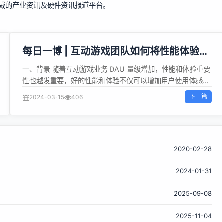
权威的产业资讯及硬件资讯报道平台。
每日一博 | 互动游戏团队如何将性能体验优
化做到 TOP 级别
一、背景 随着互动游戏业务 DAU 量级增加，性能和体验重要
性也越发重要，好的性能和体验不仅可以增加用户使用体感，
也可以增加用户对于互动游戏的使用粘性。 对现状分析，主要
下一篇
2024-03-15
406
存在首屏渲染速度慢、打开页面存在白屏、页面加载过多资源
等问题，核心手段是增加骨架、接口优先级调整、预渲染、减
小包体积等。 优化后，互动游戏签到功能做到同类业务性能体
验 Top 级别，下面是优化后数据： 首屏渲染速度：优化后提
升首屏渲染速度39%。 首屏骨架：骨架体积大小减少44%
2020-02-28
（压缩后减少50%）。 首次加载总资源：资源总体积优化
2024-01-31
后，大小减少69%。 二、骨架 骨架屏是指在页面加载时，临
时显示出页面的主要结构，可以让用户在等待页面加载完成
2025-09-08
时，得到视觉上的反馈，提升页面的用户体验。 骨架示意图
vs数据渲染 可以看出在接口返回数据之前，可以先使用骨架
2025-11-04
得到一些界面反馈。 三、缓存 虽然骨架屏可以让用户在视觉