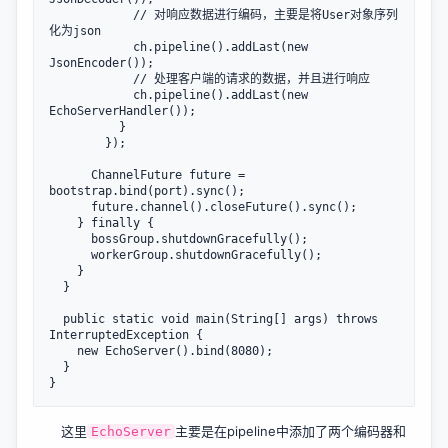
            // 对响应数据进行编码，主要是将User对象序列
化为json

            ch.pipeline().addLast(new 
JsonEncoder());

            // 处理客户端的请求的数据，并且进行响应

            ch.pipeline().addLast(new 
EchoServerHandler());

          }

        });

      ChannelFuture future = 
bootstrap.bind(port).sync();

      future.channel().closeFuture().sync();

    } finally {

      bossGroup.shutdownGracefully();

      workerGroup.shutdownGracefully();

    }

  }

  public static void main(String[] args) throws 
InterruptedException {

    new EchoServer().bind(8080);

  }

这里
主要是在pipeline中添加了两个编码器和
EchoServer