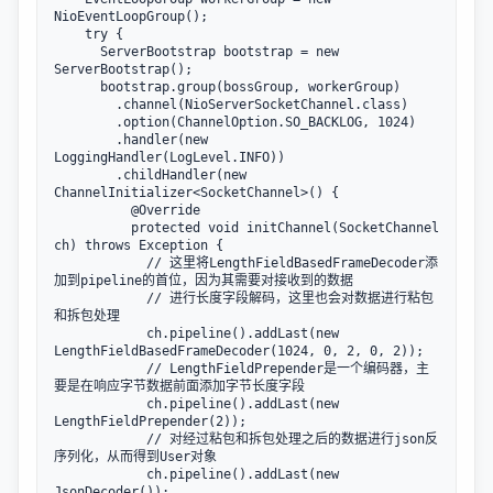
NioEventLoopGroup();

    try {

      ServerBootstrap bootstrap = new 
ServerBootstrap();

      bootstrap.group(bossGroup, workerGroup)

        .channel(NioServerSocketChannel.class)

        .option(ChannelOption.SO_BACKLOG, 1024)

        .handler(new 
LoggingHandler(LogLevel.INFO))

        .childHandler(new 
ChannelInitializer<SocketChannel>() {

          @Override

          protected void initChannel(SocketChannel 
ch) throws Exception {

            // 这里将LengthFieldBasedFrameDecoder添
加到pipeline的首位，因为其需要对接收到的数据

            // 进行长度字段解码，这里也会对数据进行粘包
和拆包处理

            ch.pipeline().addLast(new 
LengthFieldBasedFrameDecoder(1024, 0, 2, 0, 2));

            // LengthFieldPrepender是一个编码器，主
要是在响应字节数据前面添加字节长度字段

            ch.pipeline().addLast(new 
LengthFieldPrepender(2));

            // 对经过粘包和拆包处理之后的数据进行json反
序列化，从而得到User对象

            ch.pipeline().addLast(new 
JsonDecoder());
