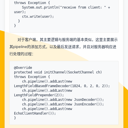
throws Exception {

    System.out.println("receive from client: " + 
user);

    ctx.write(user);

  }

对于客户端，其主要逻辑与服务端的基本类似，这里主要展示
其pipeline的添加方式，以及最后发送请求，并且对服务器响应进
行处理的过程：
@Override

protected void initChannel(SocketChannel ch) 
throws Exception {

    ch.pipeline().addLast(new 
LengthFieldBasedFrameDecoder(1024, 0, 2, 0, 2));

    ch.pipeline().addLast(new 
LengthFieldPrepender(2));

    ch.pipeline().addLast(new JsonDecoder());

    ch.pipeline().addLast(new JsonEncoder());

    ch.pipeline().addLast(new 
EchoClientHandler());
