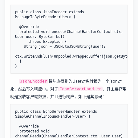
public class JsonEncoder extends 
MessageToByteEncoder<User> {

  @Override

  protected void encode(ChannelHandlerContext ctx, 
User user, ByteBuf buf)

      throws Exception {

    String json = JSON.toJSONString(user);

ctx.writeAndFlush(Unpooled.wrappedBuffer(json.getBytes())
  }

将响应得到的User对象转换为一个json对
JsonEncoder
象，然后写入响应中。对于
，其主要作用
EchoServerHandler
就是接收客户端数据，并且进行响应，如下是其源码：
public class EchoServerHandler extends 
SimpleChannelInboundHandler<User> {

  @Override

  protected void 
channelRead0(ChannelHandlerContext ctx, User user) 