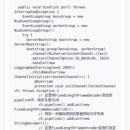
  public void bind(int port) throws 
InterruptedException {

    EventLoopGroup bossGroup = new 
NioEventLoopGroup();

    EventLoopGroup workerGroup = new 
NioEventLoopGroup();

    try {

      ServerBootstrap bootstrap = new 
ServerBootstrap();

      bootstrap.group(bossGroup, workerGroup)

        .channel(NioServerSocketChannel.class)

        .option(ChannelOption.SO_BACKLOG, 1024)

        .handler(new 
LoggingHandler(LogLevel.INFO))

        .childHandler(new 
ChannelInitializer<SocketChannel>() {

          @Override

          protected void initChannel(SocketChannel 
ch) throws Exception {

            // 这里将FixedLengthFrameDecoder添加到
pipeline中，指定长度为20

            ch.pipeline().addLast(new 
FixedLengthFrameDecoder(20));

            // 将前一步解码得到的数据转码为字符串

            ch.pipeline().addLast(new 
StringDecoder());

            // 这里FixedLengthFrameEncoder是我们自定