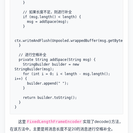
    }

    // 如果长度不足，则进行补全

    if (msg.length() < length) {

      msg = addSpace(msg);

    }

ctx.writeAndFlush(Unpooled.wrappedBuffer(msg.getBytes()))
  }

  // 进行空格补全

  private String addSpace(String msg) {

    StringBuilder builder = new 
StringBuilder(msg);

    for (int i = 0; i < length - msg.length(); 
i++) {

      builder.append(" ");

    }

    return builder.toString();

  }

这里
实现了decode()方法，
FixedLengthFrameEncoder
在该方法中，主要是将消息长度不足20的消息进行空格补全。