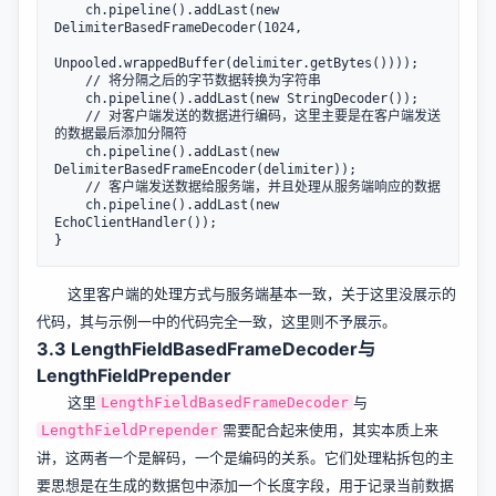
    ch.pipeline().addLast(new 
DelimiterBasedFrameDecoder(1024, 

Unpooled.wrappedBuffer(delimiter.getBytes())));

    // 将分隔之后的字节数据转换为字符串

    ch.pipeline().addLast(new StringDecoder());

    // 对客户端发送的数据进行编码，这里主要是在客户端发送
的数据最后添加分隔符

    ch.pipeline().addLast(new 
DelimiterBasedFrameEncoder(delimiter));

    // 客户端发送数据给服务端，并且处理从服务端响应的数据

    ch.pipeline().addLast(new 
EchoClientHandler());

这里客户端的处理方式与服务端基本一致，关于这里没展示的
代码，其与示例一中的代码完全一致，这里则不予展示。
3.3 LengthFieldBasedFrameDecoder与
LengthFieldPrepender
这里
与
LengthFieldBasedFrameDecoder
需要配合起来使用，其实本质上来
LengthFieldPrepender
讲，这两者一个是解码，一个是编码的关系。它们处理粘拆包的主
要思想是在生成的数据包中添加一个长度字段，用于记录当前数据