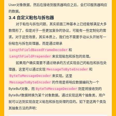
User对象数据，然后在接收到服务器响应之后，会打印服务器响应
的数据。
3.4 自定义粘包与拆包器
对于粘包与拆包问题，其实前面三种基本上已经能够满足大多
数情形了，但是对于一些更加复杂的协议，可能有一些定制化的需
求。对于这些场景，其实本质上，我们也不需要手动从头开始写一
份粘包与拆包处理器，而是通过继承
和
LengthFieldBasedFrameDecoder
来实现粘包和拆包的处理。
LengthFieldPrepender
如果用户确实需要不通过继承的方式实现自己的粘包和拆包处
理器，这里可以通过实现
和
MessageToByteEncoder
来实现。这里
ByteToMessageDecoder
的作用是将响应数据编码为一个
MessageToByteEncoder
ByteBuf对象，而
则是将接收到的
ByteToMessageDecoder
ByteBuf数据转换为某个对象数据。通过实现这两个抽象类，用户
就可以达到实现自定义粘包和拆包处理的目的。如下是这两个类及
其抽象方法的声明：