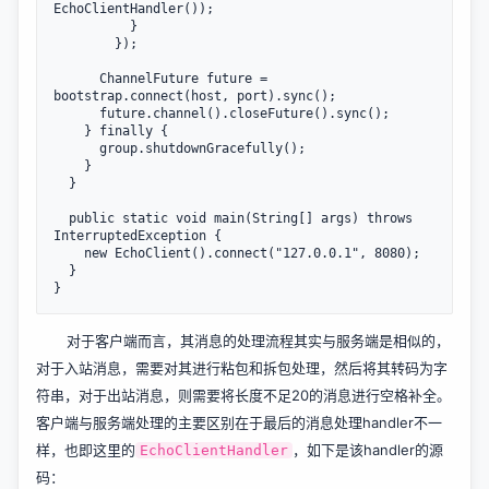
EchoClientHandler());

          }

        });

      ChannelFuture future = 
bootstrap.connect(host, port).sync();

      future.channel().closeFuture().sync();

    } finally {

      group.shutdownGracefully();

    }

  }

  public static void main(String[] args) throws 
InterruptedException {

    new EchoClient().connect("127.0.0.1", 8080);

  }

对于客户端而言，其消息的处理流程其实与服务端是相似的，
对于入站消息，需要对其进行粘包和拆包处理，然后将其转码为字
符串，对于出站消息，则需要将长度不足20的消息进行空格补全。
客户端与服务端处理的主要区别在于最后的消息处理handler不一
样，也即这里的
，如下是该handler的源
EchoClientHandler
码：