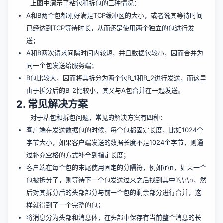
上图中演示了粘包和拆包的三种情况：
A和B两个包都刚好满足TCP缓冲区的大小，或者说其等待时间
已经达到TCP等待时长，从而还是使用两个独立的包进行发
送；
A和B两次请求间隔时间内较短，并且数据包较小，因而合并为
同一个包发送给服务端；
B包比较大，因而将其拆分为两个包B_1和B_2进行发送，而这里
由于拆分后的B_2比较小，其又与A包合并在一起发送。
2. 常见解决方案
对于粘包和拆包问题，常见的解决方案有四种：
客户端在发送数据包的时候，每个包都固定长度，比如1024个
字节大小，如果客户端发送的数据长度不足1024个字节，则通
过补充空格的方式补全到指定长度；
客户端在每个包的末尾使用固定的分隔符，例如\r\n，如果一个
包被拆分了，则等待下一个包发送过来之后找到其中的\r\n，然
后对其拆分后的头部部分与前一个包的剩余部分进行合并，这
样就得到了一个完整的包；
将消息分为头部和消息体，在头部中保存有当前整个消息的长