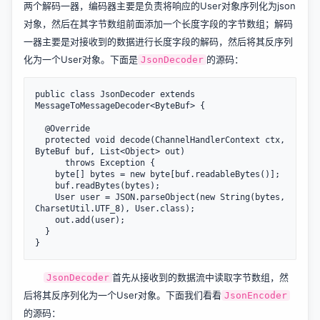
两个解码一器，编码器主要是负责将响应的User对象序列化为json
对象，然后在其字节数组前面添加一个长度字段的字节数组；解码
一器主要是对接收到的数据进行长度字段的解码，然后将其反序列
化为一个User对象。下面是
的源码：
JsonDecoder
public class JsonDecoder extends 
MessageToMessageDecoder<ByteBuf> {

  @Override

  protected void decode(ChannelHandlerContext ctx, 
ByteBuf buf, List<Object> out) 

      throws Exception {

    byte[] bytes = new byte[buf.readableBytes()];

    buf.readBytes(bytes);

    User user = JSON.parseObject(new String(bytes, 
CharsetUtil.UTF_8), User.class);

    out.add(user);

  }

首先从接收到的数据流中读取字节数组，然
JsonDecoder
后将其反序列化为一个User对象。下面我们看看
JsonEncoder
的源码：