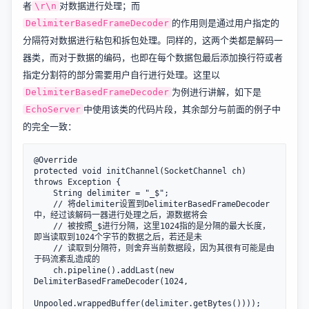
者
对数据进行处理；而
\r\n
的作用则是通过用户指定的
DelimiterBasedFrameDecoder
分隔符对数据进行粘包和拆包处理。同样的，这两个类都是解码一
器类，而对于数据的编码，也即在每个数据包最后添加换行符或者
指定分割符的部分需要用户自行进行处理。这里以
为例进行讲解，如下是
DelimiterBasedFrameDecoder
中使用该类的代码片段，其余部分与前面的例子中
EchoServer
的完全一致：
@Override

protected void initChannel(SocketChannel ch) 
throws Exception {

    String delimiter = "_$";

    // 将delimiter设置到DelimiterBasedFrameDecoder
中，经过该解码一器进行处理之后，源数据将会

    // 被按照_$进行分隔，这里1024指的是分隔的最大长度，
即当读取到1024个字节的数据之后，若还是未

    // 读取到分隔符，则舍弃当前数据段，因为其很有可能是由
于码流紊乱造成的

    ch.pipeline().addLast(new 
DelimiterBasedFrameDecoder(1024,

Unpooled.wrappedBuffer(delimiter.getBytes())));
