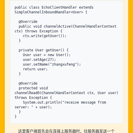
public class EchoClientHandler extends 
SimpleChannelInboundHandler<User> {

  @Override

  public void channelActive(ChannelHandlerContext 
ctx) throws Exception {

    ctx.write(getUser());

  }

  private User getUser() {

    User user = new User();

    user.setAge(27);

    user.setName("zhangxufeng");

    return user;

  }

  @Override

  protected void 
channelRead0(ChannelHandlerContext ctx, User user) 
throws Exception {

    System.out.println("receive message from 
server: " + user);

  }

这里客户端首先会在连接上服务器时，往服务器发送一个