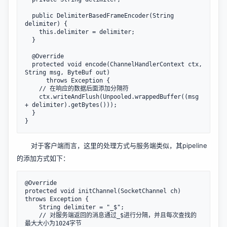
  public DelimiterBasedFrameEncoder(String 
delimiter) {

    this.delimiter = delimiter;

  }

  @Override

  protected void encode(ChannelHandlerContext ctx, 
String msg, ByteBuf out) 

      throws Exception {

    // 在响应的数据后面添加分隔符

    ctx.writeAndFlush(Unpooled.wrappedBuffer((msg 
+ delimiter).getBytes()));

  }

对于客户端而言，这里的处理方式与服务端类似，其pipeline
的添加方式如下：
@Override

protected void initChannel(SocketChannel ch) 
throws Exception {

    String delimiter = "_$";

    // 对服务端返回的消息通过_$进行分隔，并且每次查找的
最大大小为1024字节
