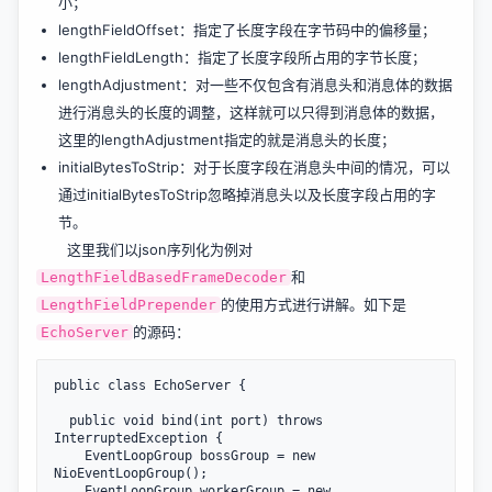
小；
lengthFieldOffset：指定了长度字段在字节码中的偏移量；
lengthFieldLength：指定了长度字段所占用的字节长度；
lengthAdjustment：对一些不仅包含有消息头和消息体的数据
进行消息头的长度的调整，这样就可以只得到消息体的数据，
这里的lengthAdjustment指定的就是消息头的长度；
initialBytesToStrip：对于长度字段在消息头中间的情况，可以
通过initialBytesToStrip忽略掉消息头以及长度字段占用的字
节。
这里我们以json序列化为例对
和
LengthFieldBasedFrameDecoder
的使用方式进行讲解。如下是
LengthFieldPrepender
的源码：
EchoServer
public class EchoServer {

  public void bind(int port) throws 
InterruptedException {

    EventLoopGroup bossGroup = new 
NioEventLoopGroup();

    EventLoopGroup workerGroup = new 