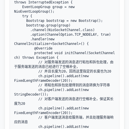
throws InterruptedException {

    EventLoopGroup group = new 
NioEventLoopGroup();

    try {

      Bootstrap bootstrap = new Bootstrap();

      bootstrap.group(group)

        .channel(NioSocketChannel.class)

        .option(ChannelOption.TCP_NODELAY, true)

        .handler(new 
ChannelInitializer<SocketChannel>() {

          @Override

          protected void initChannel(SocketChannel 
ch) throws Exception {

            // 对服务端发送的消息进行粘包和拆包处理，由
于服务端发送的消息已经进行了空格补全，

            // 并且长度为20，因而这里指定的长度也为20

            ch.pipeline().addLast(new 
FixedLengthFrameDecoder(20));

            // 将粘包和拆包处理得到的消息转换为字符串

            ch.pipeline().addLast(new 
StringDecoder());

            // 对客户端发送的消息进行空格补全，保证其长
度为20

            ch.pipeline().addLast(new 
FixedLengthFrameEncoder(20));

            // 客户端发送消息给服务端，并且处理服务端响
应的消息

            ch.pipeline().addLast(new 