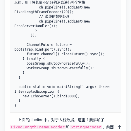
义的，用于将长度不足20的消息进行补全空格

            ch.pipeline().addLast(new 
FixedLengthFrameEncoder(20));

            // 最终的数据处理

            ch.pipeline().addLast(new 
EchoServerHandler());

          }

        });

      ChannelFuture future = 
bootstrap.bind(port).sync();

      future.channel().closeFuture().sync();

    } finally {

      bossGroup.shutdownGracefully();

      workerGroup.shutdownGracefully();

    }

  }

  public static void main(String[] args) throws 
InterruptedException {

    new EchoServer().bind(8080);

  }

上面的pipeline中，对于入栈数据，这里主要添加了
和
，前面一个
FixedLengthFrameDecoder
StringDecoder