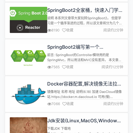
因此安装MySQL的方式请参考安装文档。 GTID模式
介绍 一、GTID Replication介绍 从MySQL5.6开始
SpringBoot2全家桶，快速入门学习
增加...
开发网站教程
说明 本系列文章带大家玩转SpringBoot2。 但是学
习是一个循序渐进的过程，所以该文章将分为几个小
章节讲述。 并且在学习SpringBoot之前需要一定的
8190
收藏
阅读约2分钟
基础知识 SpringMVC、Spring、MyBatis基础知识
Maven MySQL、Redis 本文章代码建立的环境基础
注:由于环境不同可能会导致代码运行效果不同，请同
SpringBoot2编写第一个
步环境 开发环境 名称...
Controller，响应你的http请求并返
前言: SpringBoot的Controller模块用的是
回结果
SpringMvc，所以用法和MVC没有差异。 本文章主
要讲解 1.如何接收一个请求 2.如何获取请求的参数
7565
收藏
阅读约12分钟
3.常用的两种返回值JSONObject和
ModelAndView 4.GET请求和POST请求 5.获取路
径参数 6.HttpServletRequest和
Docker容器配置,解决镜像无法拉取
HttpServletRespo...
问题
镜像地址 名称 地址 说明(6.18) 加速 DaoCloud镜像
站 https://docker.m.daocloud.io 可用(慢)
DockerHub,GCR,K8s,GHCR,Quay,NVCR等
7066
收藏
阅读约5分钟
Docker镜像代理 https://dockerproxy.com 屏蔽
DockerHub,GCR,K8s,GHCR 百度云 https://mir...
Jdk安装(Linux,MacOS,Windows),
包含三大操作系统的最全安装
下载JDK 下载地