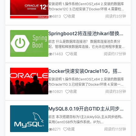
Oracle学习环境
能使用这些...
安装说明 1.操作系统CentOS7_x64 2.安装的数据库
为Oracle12C 3.已经安装了Docker环境 4.需要检查
是否有swap分区，如果没有请设置 安装 1.Docker安
6813
收藏
阅读约3分钟
装 镜像准备 sh 复制代码 docker pull
sath89/oracle-12c 启动镜像 sh 复制代码 docker
run -d --name oracle1...
Springboot2将连接池hikari替换为
druid，体验最强大的数据库连接池
前言 什么是数据库连接池？ 数据库连接池负责分
配、管理和释放数据库连接，它允许应用程序重复使
用一个现有的数据库连接，而不是再重新建立一个；
11463
收藏
阅读约17分钟
释放空闲时间超过最大空闲时间的数据库连接来避免
因为没有释放数据库连接而引起的数据库连接遗漏。
这项技术能明显提高对数据库操作的性能。 数据库连
Docker快速安装Oracle11G，搭建
接池对比 Druid： Druid是Java语言中最好的数据库
oracle11g学习环境
连接池，Druid能...
安装说明 1.操作系统CentOS7_x64 2.安装的数据库
为Oracle11G 3.已经安装了Docker环境 4.安装一些
必要的软件 sh 复制代码 yum install unzip -y
10821
收藏
阅读约3分钟
unzip:解压oracle安装文件 5.提前准备Oracle11G安
装镜像 下载地
址:https://www.oracle.com/technetwork/da...
MySQL8.0.19开启GTID主从同步
CentOS8
前言 本次搭建目标为1主2从MySQL主从同步结构。
采用CentOS8作为操作系统，IP为\
[10.0.0.211,10.0.0.212,10.0.0.213]。MySQL版本为
8271
收藏
阅读约11分钟
8.0.19，端口均采用3306。本文仅讲解主从配置，