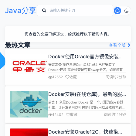
Java分享
您查看的文章已经迷失，给您推荐以下精彩内容。
最热文章
查看全部
Docker使用Oracle官方镜像安装
(12C,18C,19C)
安装准备 操作系统CentOS7_x64 已经安装了
Docker环境 需要检查是否有swap分区，如果没有请
设置 Oracle官方dockerfiles下载 1.下载 地
12552
收藏
阅读约7分钟
址:https://github.com/oracle/docker-images 2.
上传 解压后打开docker-images-
master\OracleDatabase\SingleI...
Dcoker安装(在线仓库)，最新的服
务器搭配容器使用
前言 什么是Docker Docker是一个开源的应用容器
引擎，让开发者可以打包他们的应用以及依赖包到一
个可移植的镜像中，然后发布到任何流行的Linux或
12402
收藏
阅读约11分钟
Windows机器上，也可以实现虚拟化。容器是完全
使用沙箱机制，相互之间不会有任何接口。 Docker
与虚拟机对比 虚拟机 资源占用多，虚拟机会独占一
Docker安装Oracle12C，快速搭建
部分内存和硬盘空间。它运行的时候，其他程序就不