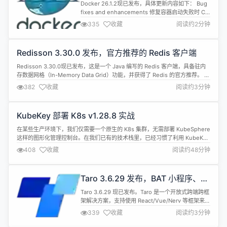
消息（包...
Docker 26.1.2现已发布，具体更新内容如下： Bug
fixes and enhancements 修复容器启动失败时 CLI
进程有时会挂起的问题。docker/cli#5062
335
收藏
阅读约2分钟
Packaging updates 将 Go 运行时更新至 1.21.10。
moby/moby#47806 有关此版本中拉取请求和更改
的完整列表，可参阅： docker...
Redisson 3.30.0 发布，官方推荐的 Redis 客户端
Redisson 3.30.0现已发布，这是一个 Java 编写的 Redis 客户端，具备驻内
存数据网格（In-Memory Data Grid）功能，并获得了 Redis 的官方推荐。 此
版本更新内容如下： Feature 新增 sslKeystoreType 设置 新增
382
收藏
阅读约3分钟
RPatternTopic.getActiveTopic() 方法 新增 RJso...
KubeKey 部署 K8s v1.28.8 实战
在某些生产环境下，我们仅需要一个原生的 K8s 集群，无需部署 KubeSphere
这样的图形化管理控制台。在我们已有的技术栈里，已经习惯了利用 KubeKey
部署 KubeSphere 和 K8s 集群。今天，我将为大家实战演示如何在
408
收藏
阅读约48分钟
openEuler 22.03 LTS SP3 上，利用 KubeKey 部署一套纯粹的 K8s 集群。
实战服务器配...
Taro 3.6.29 发布，BAT 小程序、
H5 与 RN 端统一框架
Taro 3.6.29 现已发布。Taro 是一个开放式跨端跨框
架解决方案，支持使用 React/Vue/Nerv 等框架来开
发微信 / 京东 / 百度 / 支付宝 / 字节跳动 / QQ 小程
339
收藏
阅读约3分钟
序 / H5 等应用。 此版本具体更新内容如下： 小程序
新增了对微信小程序 Skyline 组件的适配（不包括手