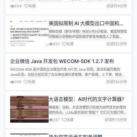
跟 AI 提出你的诉求，让 AI 帮你写 promql，另一种是平台里内置现成的
444
收藏
阅读约9分钟
promql，覆盖常用场景开箱即用。夜莺监控（Nightingale）最近上线了内置
指标功能，可以方便做知识沉淀，让普通用...
美国拟限制 AI 大模型出口中国和俄
罗斯
据新加坡《联合早报》网站5月9日报道，美国拜登政
府据报计划限制中国和俄罗斯使用美国人工智能
（AI）模型。 路透社引述知情人士消息称，美国商务
401
收藏
阅读约2分钟
部正考虑推动一项新的监管措施，以限制专有或闭源
AI模型的出口。初步计划包括对像ChatGPT这样的AI
模型设置防护栏。 中国驻美大使馆受询时回应称，此
企业微信 Java 开发包 WECOM-SDK 1.2.7 发布
举为“典型的经济胁迫和单边霸凌行为，中国坚决反
对”，并补充说将采取“必...
WECOM-SDK 是开源的企业微信开放 API 的 Java 实现，是目前最完整的
Java实现。目前已经实现了企业微信通讯录管理、客户管理、上下游、微信客
服、素材管理、消息推送、企微机器人、身份验证、应用管理、汇报、收集
399
收藏
阅读约4分钟
表、考勤等相关接口，开发人员不需要很高的学习成本就能快速优雅地接入企
业微信。 本次更新主要优化了一些API,响应企业微信20240408新...
大语言模型：AI时代的文字计算器？
编者按：当前，大语言模型已经成为自然语言处理领
域的热点。LLMs是否真的“智能”？它们又为我们带来
了哪些启发？针对这些问题，Darveen Vijayan为我
357
收藏
阅读约15分钟
们带来了这篇引人深思的文章。 作者主要阐释了两个
观点：第一，LLMs应被视为一种文字计算器，它通
过预测下一个词来工作，当前阶段还不应被归为“智