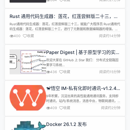
较 比较mybatis-plus、lazy、sqltoy、mybatis-
flex、easy-query、mybatis-mp、jpa、
dbvisitor、beetlsql、dream_orm、...
Rust 通用代码生成器：莲花，红莲尝鲜版二十三，赋
能广大程序员
Rust通用代码生成器：莲花，红莲尝鲜版二十三，赋能广大程序员 Rust通用代
码生成器：莲花，红莲尝鲜版二十三，进行了元数据和数据编辑器的增强，将
强大的生产力赋能广大程序员。无论是新开发的软件还是通过遗留数据库反射
400
收藏
阅读约14分钟
以再次开发的遗留项目，您都可以使用动词算子式通用代码生成器的强大生产
力大大加速研发速度。 红莲尝鲜版二十三新增了多对多候选功能，增强了数据
库自动反...
Paper Digest | 基于原型学习的实体
图谱预训练跨域推荐框架
欢迎大家在 GitHub 上 Star 我们： 分布式全链路因
果学习系统
OpenASCE:https://github.com/Open-All-Scale-
436
收藏
阅读约15分钟
Causal-Engine/OpenASCE 大模型驱动的知识图谱
OpenSPG:https://github.com/OpenSPG/openspg
大规模图学习系统 OpenAGL:https:...
🐒悟空 IM-私有化即时通讯-v1.2.4
发布
9年积累，沉淀出来的高性能通用通讯服务，支持即
时通讯，站内/系统消息，消息中台，物联网通讯，
音视频信令，直播弹幕，客服系统，AI通讯，即时社
409
收藏
阅读约2分钟
区等场景。 特点 📚 完全自研：自研消息数据库，消
息分区永久存储，自研二进制协议(支持自定义)，重
写Go底层网络库，无缝支持TCP和websocket。 🚀
Docker 26.1.2 发布
性能强劲：单机支持百万用户同时在线，单机16w/秒