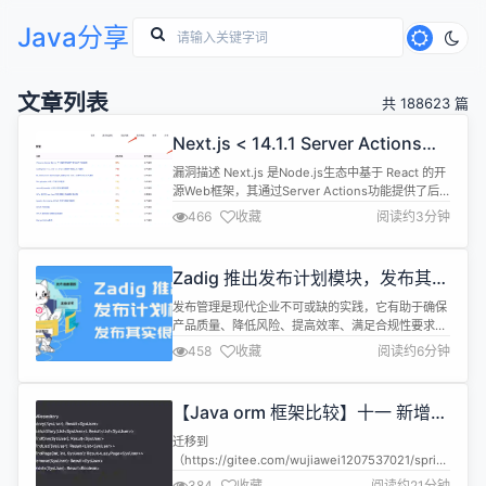
Java分享
文章列表
共 188623 篇
Next.js < 14.1.1 Server Actions
SSRF漏洞
漏洞描述 Next.js 是Node.js生态中基于 React 的开
源Web框架，其通过Server Actions功能提供了后
端开发能力。 在受影响版本中，当使用Server
466
收藏
阅读约3分钟
Actions服务端试图执行基于相对路径的重定向时，
如果 Host 头被篡改，会错误地将重定向的基地址设
置为攻击者指定的地址进行请求，可能导致内网信息
Zadig 推出发布计划模块，发布其实
泄露。 修复版本中，通过环境变...
很简单
发布管理是现代企业不可或缺的实践，它有助于确保
产品质量、降低风险、提高效率、满足合规性要求，
从而可持续提升用户满意度。这是一个综合性方法，
458
收藏
阅读约6分钟
用于全面管理软件和产品的整个生命周期。然而，在
实际应用中，企业往往会面临一系列发布管理的挑
战，其中包括但不限于以下几个方面： 1.不规范的发
【Java orm 框架比较】十一 新增
布流程和策略：由于企业内部各个部门的独立运作，
原生 jdbc 对比
往往缺乏统一的发布流程和策略，导致发...
迁移到
（https://gitee.com/wujiawei1207537021/spring-
orm-integration-compare） orm框架使用性能比
384
收藏
阅读约21分钟