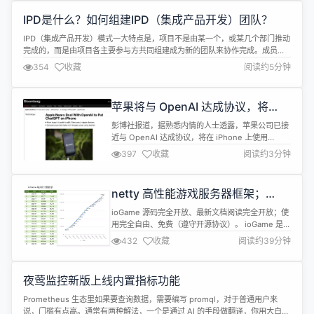
势相关组件） 修复了因容器事件重复触发导致的生命
IPD是什么？如何组建IPD（集成产品开发）团队？
周期...
IPD（集成产品开发）模式一大特点是，项目不是由某一个，或某几个部门推动
完成的，而是由项目各主要参与方共同组建成为新的团队来协作完成。成员间
首先通过多方协议的形式确立合作关系，为参与方指定统一的目标，将各参与
354
收藏
阅读约5分钟
成员的利益与项目目标和结果强关联。 通过跨部门组织公司资源，项目组内有
统一目标、统一责任、统一管理、统一绩效，IPD团队在项目运行期间朝同一方
向协作努力...
苹果将与 OpenAI 达成协议，将
ChatGPT 应用于 iPhone
彭博社报道，据熟悉内情的人士透露，苹果公司已接
近与 OpenAI 达成协议，将在 iPhone 上使用
ChatGPT，这也是苹果公司为其设备引入人工智能功
397
收藏
阅读约3分钟
能所做的更广泛努力的一部分。
https://www.bloomberg.com/news/ 不愿透露姓
名的知情人士表示，双方正在敲定在苹果下一代
netty 高性能游戏服务器框架；
iPhone 操作系统 iOS 18 中使用 ChatG...
ioGame 21.7 真.轻量级网络编程框
ioGame 源码完全开放、最新文档阅读完全开放；使
架发布
用完全自由、免费（遵守开源协议）。 ioGame 是一
个轻量级的网络编程框架，适用于网络游戏服务器、
432
收藏
阅读约39分钟
物联网、内部系统及各种需要长连接的场景。 文档与
日志 框架版本更新日志 (yuque.com) ioGame网络
游戏服务器框架 (yuque.com) Release ioGame
夜莺监控新版上线内置指标功能
21.7，java 高...
Prometheus 生态里如果要查询数据，需要编写 promql，对于普通用户来
说，门槛有点高。通常有两种解法，一个是通过 AI 的手段做翻译，你用大白话