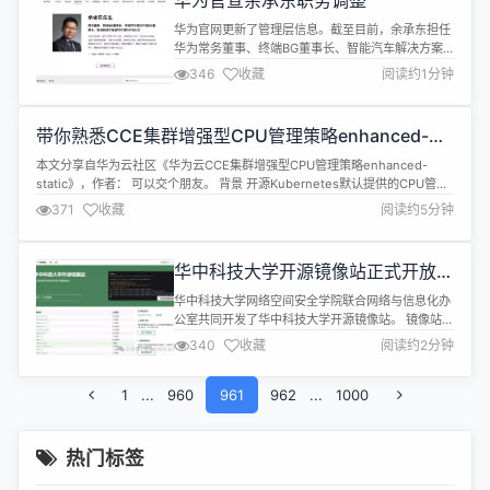
华为官宣余承东职务调整
能”。第二，尽管LLMs目前存在局限，但它们为我们
提供了反思...
华为官网更新了管理层信息。截至目前，余承东担任
华为常务董事、终端BG董事长、智能汽车解决方案
BU董事长、智能终端与智能汽车部件IRB主任。 此
346
收藏
阅读约1分钟
外，余承东的微博简介也进行了更新，由终端BG
CEO变更为终端BG董事长。 资料显示，余承东1993
年加入华为，历任3G产品总监、无线产品行销副总
带你熟悉CCE集群增强型CPU管理策略enhanced-
裁、无线产品线总裁、欧洲片区总裁、战略与
static
Marketing总裁终端BG ...
本文分享自华为云社区《华为云CCE集群增强型CPU管理策略enhanced-
static》，作者： 可以交个朋友。 背景 开源Kubernetes默认提供的CPU管理
策略有none和static两种： none： 不开启CPU管理策略，默认值。 static：
371
收藏
阅读约5分钟
开启静态绑核的CPU管理策略，允许为节点上具有某些资源特征的
Pod（Guaranteed pod）...
华中科技大学开源镜像站正式开放外
网访问
华中科技大学网络空间安全学院联合网络与信息化办
公室共同开发了华中科技大学开源镜像站。 镜像站于
2023年11月通过校园网域名
340
收藏
阅读约2分钟
https://mirrors.hust.edu.cn 开放内测。经过半年
时间的内测，镜像站如今正式面对全体用户开放外网
1
...
960
访问！ 镜像站地址：https://mirrors.hust.edu.cn
961
962
...
1000
镜像站GitHub仓库地址：https...
热门标签