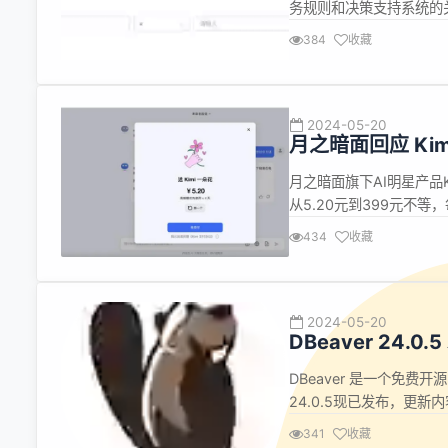
务规则和决策支持系统的
产平台都有在使用。并且，
384
收藏
构建和实施复杂的业务规
实现业务中的且或组...
2024-05-20
月之暗面回应 Ki
月之暗面旗下AI明星产品K
从5.20元到399元不等
Kimi送一朵花，高峰期优
434
收藏
使用23天。 49.9元给Ki
2024-05-20
DBeaver 24.0.
DBeaver 是一个免费
24.0.5现已发布，更新内容
line is statement 
341
收藏
behavior 修复了在没有连接