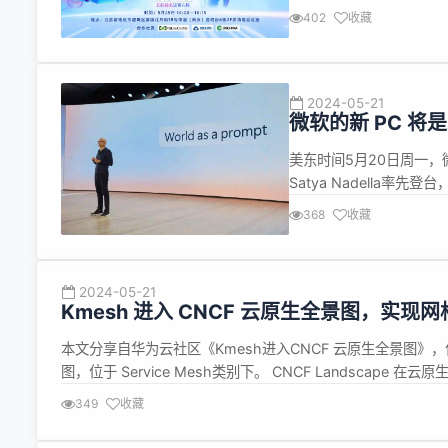
载。 报名倒计时第二天！
402
收藏
享 DeepFlow 在可
2024-05-21
微软的新 PC 将是
美东时间5月20日周一，微
Satya Nadella率先
段。尺度定律(scalin
368
收藏
越云端，进入设备” Nadel
2024-05-21
Kmesh 进入 CNCF 云原生全景图，实现网格治理
本文分享自华为云社区《Kmesh进入CNCF 云原生全景图》，
图，位于 Service Mesh类别下。 CNCF Landsca
Kmesh 进入 CNCF Landscape，成为了 CNCF构建云原生
349
收藏