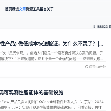
首页
精选
文章
资源
工具
留言
关于
共 188623 
行性产品) 做低成本快速验证，为什么不灵了？|
一次「灵光乍现」。创始人们窥见一个没有良好解决方案的问题，于
何解决它？” 不过很遗憾，这并不是一个正确的问题——这也是九成的
因。据 Exploding Topics 报道，10% 的初创企业无法顺利度
阅读约8分钟
业也在第 2~5 年宣告失败。 最终，只有十分之一的初创企业...
M：实现可观测性智能体的基础设施
pFlow 产品负责人向阳在 QCon 全球软件开发大会（北京站）2024
BPF + LLM：实现可观测性智能体的基础设施」。回看链接，PPT下