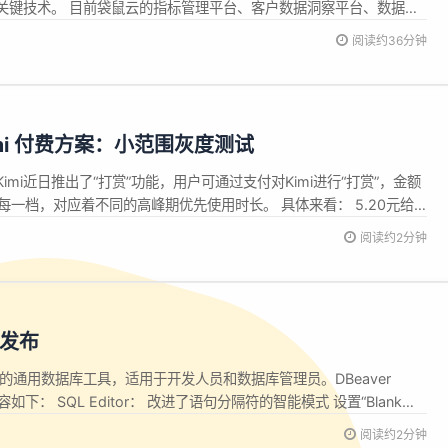
关键技术。 目前袋鼠云的指标管理平台、客户数据洞察平台、数据资
且或组件已经在 RC 5.0 中添加到组件库，企业现在可以更加灵活地
阅读约36分钟
则。 本文将从前期分析、组件封装、具体实现三个维度深入探讨如何
mi 付费方案：小范围灰度测试
imi近日推出了“打赏”功能，用户可通过支付对Kimi进行“打赏”，金额
，每一档，对应着不同的高峰期优先使用时长。 具体来看： 5.20元给
先使用4天。 9.99元加鸡腿，优先使用8天。 28.8元喝杯咖啡，优先
阅读约2分钟
mi充电，优先使用40天。 99元请Ki...
5 发布
开源的通用数据库工具，适用于开发人员和数据库管理员。DBeaver
如下： SQL Editor： 改进了语句分隔符的智能模式 设置“Blank
delimiter”的默认选项已更改为“Always” 改进了自动完成时的Cursor
阅读约2分钟
...