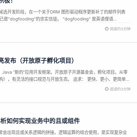
最积极！
目前处于候选开发阶段，在一个关于DRM 图形驱动程序更新补丁的邮件列表
称自己是"dogfooding"的忠实信徒。 "dogfooding" 是英语俚语
own dog food"的略称（直译为“吃你自家的狗粮”），常用于描述公司（尤
阅读约3分钟
的产品这一情...
2.8 闪亮发布（开放原子孵化项目）
框架？ Java “新的”应用开发框架。开放原子开源基金会，孵化项目。从零
e 架构），有灵活的接口规范与开放生态。 追求： 更快、更小、更简单
、开放、生态 有什么特点？ 特点 描述 更高的计算性价比 并发高 2～
阅读约3分钟
快的开发效率 内核小，入门快；调试重启快...
解析如何实现业务中的且或组件
常会出现且或关系逻辑的拼接。逻辑运算的组合使用，是实现复杂业