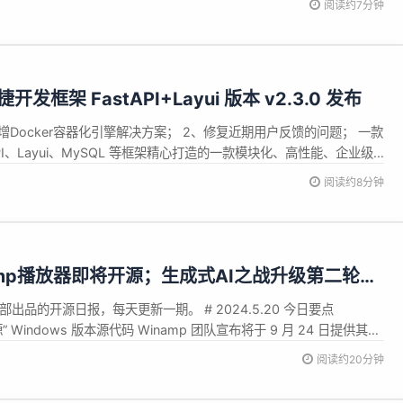
阅读约7分钟
觉难于登天。毕竟，搞算法研究不是刷刷题或背一下“八股文...
敏捷开发框架 FastAPI+Layui 版本 v2.3.0 发布
1、新增Docker容器化引擎解决方案； 2、修复近期用户反馈的问题； 一款
stAPI、Layui、MySQL 等框架精心打造的一款模块化、高性能、企业级
化开发、提升开发效率的初衷触发，框架自研了一套个性化的组件，
阅读约8分钟
方式：单图上传、多图上传、下拉选择、开关按钮...
namp播放器即将开源；生成式AI之战升级第二轮；
”最积极；AI进入泡沫前期；吴泳铭为阿里云带来了
辑部出品的开源日报，每天更新一期。 # 2024.5.20 今日要点
” Windows 版本源代码 Winamp 团队宣布将于 9 月 24 日提供其
码，并邀请全球开发者参与贡献 —— 为 Windows 用户打造完美播放
阅读约20分钟
Linux ...