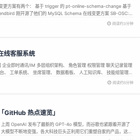
案有两个： 基于 trigger 的 pt-online-schema-change 基于
周 Sendbird 刚开源了他们的 MySQL Schema 在线变更方案 SB-OSC:
hema Change。 GitHub 上刚刚 25 颗星星，绝对新鲜...
阅读约3分钟
M 和在线客服系统
 介绍 企业即时通讯/IM 多层组织架构、 角色管理 权限管理 聊天记录管理
、 工单系统、 坐席管理、 数据看板、 人工知识库、 技能组管理、
体化客服工作台服务 大模...
阅读约5分钟
「GitHub 热点速览」
上周 OpenAI 发布了最新的 GPT-4o 模型，而谷歌也紧跟着开源了
着 AI 大模型不断地变强，各大科技巨头正利用它们重塑自家的产品，这也
炙手可热，相关岗位需求正旺。 对于普通程序员来说，想要转型成为