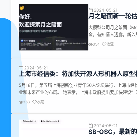
2024-05-21
月之暗面新一轮估
大模型公司月之暗面（Mo
金。有知情人透露，新入
已经踏入200亿人民币
354
收藏
之暗面新一轮超十亿美元
已达25亿美金。 ...
2024-05-21
上海市经信委：将加快开源人形机器人原型
5月18日，第五届上海创新创业青年50人论坛举行，上海市
业和未来产业的布局。 她表示，上海市政府提出要加快建设“（2
“2+2”是指促进先进制造业和现代服务业的两个融合，实现数字化
363
收藏
2024-05-21
SB-OSC，最新的