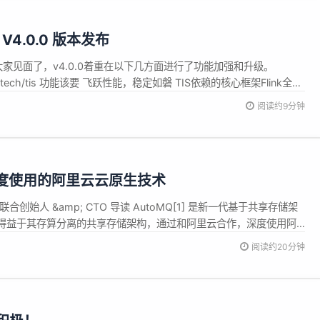
V4.0.0 版本发布
于和大家见面了，v4.0.0着重在以下几方面进行了功能加强和升级。
/qlangtech/tis 功能该要 飞跃性能，稳定如磐 TIS依赖的核心框架Flink全面
套的Flink-CDC也升级至3.0.1版本，这意味着TIS在处理大数据量时
阅读约9分钟
的表现。 ...
 深度使用的阿里云云原生技术
联合创始人 &amp; CTO 导读 AutoMQ[1] 是新一代基于共享存储架
a。得益于其存算分离的共享存储架构，通过和阿里云合作，深度使用阿
对象存储OSS、块存储 ESSD、弹性伸缩ESS以及抢占式实例实现
阅读约20分钟
a 10倍的成本优势并且提供了自动弹性的能力...