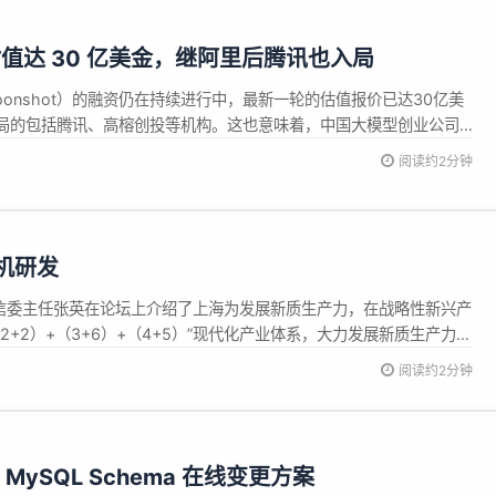
值达 30 亿美金，继阿里后腾讯也入局
onshot）的融资仍在持续进行中，最新一轮的估值报价已达30亿美
局的包括腾讯、高榕创投等机构。这也意味着，中国大模型创业公司
俱乐部。 新一轮融资的开启意味着上一轮融资的完结。今年2月中旬，月
阅读约2分钟
融资堪称大模型创业公司融资史的一个里程碑，其时月之暗面的估值
机研发
经信委主任张英在论坛上介绍了上海为发展新质生产力，在战略性新兴产
+2）+（3+6）+（4+5）”现代化产业体系，大力发展新质生产力。
转型和绿色低碳转型；“3+6”是指大力发展集成电路...
阅读约2分钟
 MySQL Schema 在线变更方案