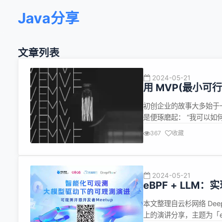
Java分享
文章列表
2024-05-21
用 MVP(最小可
Liga译文
初创企业的故事大多始于
是便琢磨起： “我可以如
初创公司走向失败的一个重要原
367
收藏
过第一年，而 70% 的企
2024-05-21
eBPF + LL
本文整理自云杉网络 Dee
上的演讲分享，主题为「e