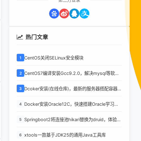
热门文章
CentOS关闭SELinux安全模块
1
CentOS7编译安装Gcc9.2.0，解决mysql等软件
2
编译问题
Dcoker安装(在线仓库)，最新的服务器搭配容器使
3
用
Docker安装Oracle12C，快速搭建Oracle学习环
4
境
Springboot2将连接池hikari替换为druid，体验最
5
强大的数据库连接池
xtools一款基于JDK25的通用Java工具库
6