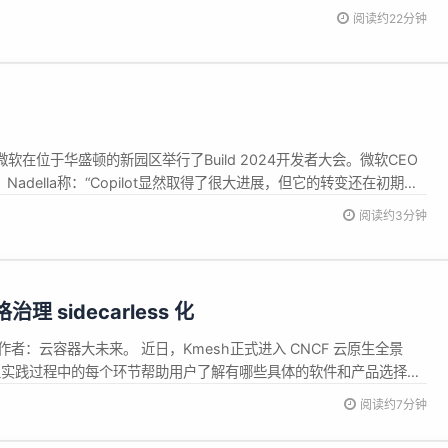
快来参与可观测性开源开发者Meetup | 南京站 今天很高兴与大家分
阅读约22分钟
观测性智能体方面所做的一些工作。今天的话题主...
软在位于华盛顿的新园区举行了Build 2024开发者大会。微软CEO
登台， Nadella称：“Copilot显然取得了很大进展，但它的转变还在初期阶
g law)帮助我们在云端创造并提供非常强大的AI模型，但今天，我们要超
阅读约3分钟
la说道：“我们相信A...
 sidecarless 化
作者：云容器大未来。 近日，Kmesh正式进入 CNCF 云原生全景
pe 在云原生实践过程中的每个环节帮助用户了解有哪些具体的软件和产品选择，
服务网格最佳实...
阅读约7分钟