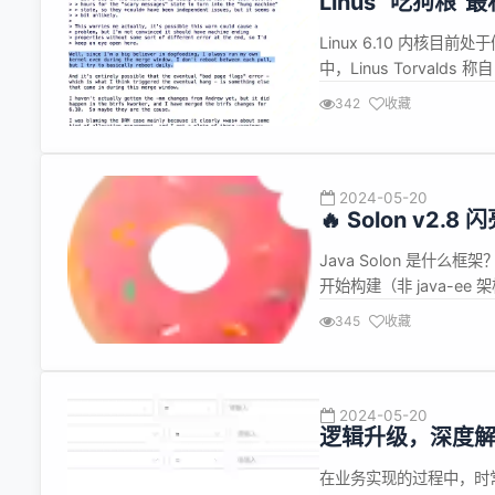
Linus “吃狗粮”
Linux 6.10 内核
中，Linus Torvalds 
——"Eating your 
342
收藏
指软件公司）使用自己生产
2024-05-20
🔥 Solon v
Java Solon 是什么
开始构建（非 java-e
提倡： 克制、简洁、高效
345
收藏
3 倍；内存省 50% 更
2024-05-20
逻辑升级，深度
在业务实现的过程中，时