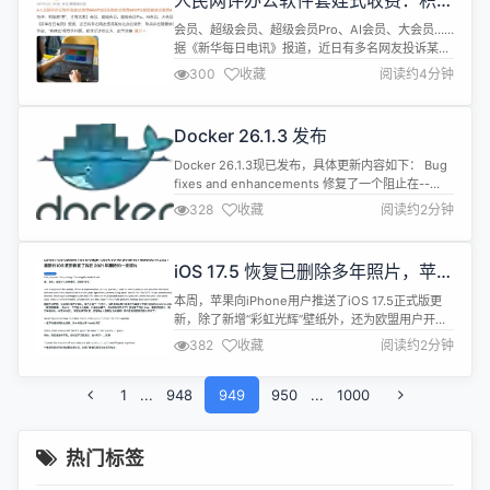
人民网评办公软件套娃式收费：积极
力于实现业务的全面数字化，持续开发新的IT产品，
解“套”，才有未来
覆盖从供应链到市场营销、客...
会员、超级会员、超级会员Pro、AI会员、大会员……
据《新华每日电讯》报道，近日有多名网友投诉某知
名办公软件，称其存在随意修改会员等级、“套娃式”
300
收藏
阅读约4分钟
收费等问题。部分受访者认为，此举涉嫌侵犯消费者
的知情权、选择权。 “大套餐里套小套餐，小套餐又
单独拿出来收费”，从一些用户的吐槽看，该软件的
Docker 26.1.3 发布
收费模式犯了众怒，引发了质疑。 基于常理可知，企
业提供了新服务，或者说提供...
Docker 26.1.3现已发布，具体更新内容如下： Bug
fixes and enhancements 修复了一个阻止在--
internal网络中使用 DNS 服务器的回归。
328
收藏
阅读约2分钟
moby/moby#47832 当内部 DNS 服务器自己的地
址作为外部服务器地址提供时，忽略它以避免无效的
递归。moby/moby#47833 Packaging updates...
iOS 17.5 恢复已删除多年照片，苹果
回应“不用担心隐私安全”
本周，苹果向iPhone用户推送了iOS 17.5正式版更
新，除了新增“彩虹光辉”壁纸外，还为欧盟用户开放
了网页侧载、新增了“维修模式”等。 然而，有用户更
382
收藏
阅读约2分钟
新后却发现自己已删除多年的照片又重新出现。
https://www.reddit.com/r/ios/comments/1cryayx/lates
1
...
948
949
950
...
1000
热门标签