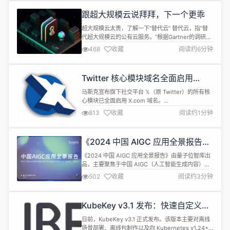
业加速融合研发、测试、运维一体化进程。商业版不
跟超大规模云说拜拜，下一个更乖
限功能，本地安装只限用户数，30 个用...
超大规模云太贵，了解一下“替代云” 替代云，指“替
代超大规模云的公有云服务。”根据Gartner的调研，
替代云已占据 20% IaaS 市场份额（单位：B$）。
468
收藏
阅读约6分钟
尽管云产业已经成为数字化时代所必备的底层基础，
但随着多元化的业务需求的增多，多云战略、本地部
署形成混合环境，云复杂性将随着时间的推移日渐增
Twitter 核心模块域名全面启用
加，并可能导致成本上升、资源利用效能降低。 在此
X.com
背景下...
马斯克宣布旗下社交平台 𝕏（原 Twitter）的所有核
心模块已全面启用 X.com 域名。
https://x.com/elonmusk/status/179135150021775400
813
收藏
阅读约1分钟
现在在浏览器地址栏输入 twitter.com 将重定向至马
斯克钟爱的 x.com。
《2024 中国 AIGC 应用全景报告》
发布
《2024 中国 AIGC 应用全景报告》由量子位智库出
品，主要聚焦于中国 AIGC（人工智能生成内容）应
用的现状、趋势和未来发展。 以下是报告的核心内容
502
收藏
阅读约3分钟
概要： AIGC 应用定义：量子位智库将 AIGC 应用定
义为使用生成式 AI 技术作为技术引擎的标准化产
品，这些产品已向公众开放且能直接使用。 AIGC 应
KubeKey v3.1 发布：快速自定义离
用现状及分析： 创投现状：AIGC 产业投资呈现...
线安装包
日前，KubeKey v3.1 正式发布。该版本主要对离线
场景部署、离线包制作以及向 Kubernetes v1.24+