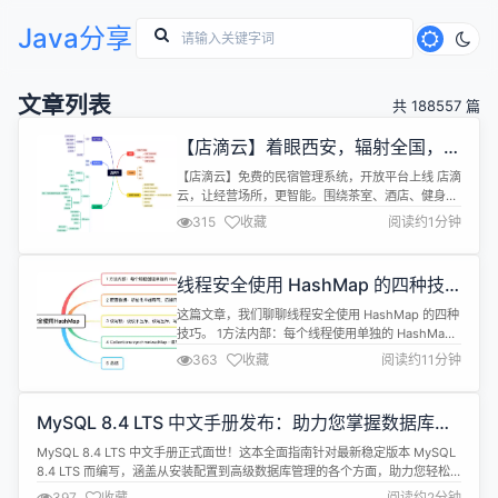
Java分享
文章列表
共 188557 篇
【店滴云】着眼西安，辐射全国，免
费的民宿管理系统，开放平台上线
【店滴云】免费的民宿管理系统，开放平台上线 店滴
云，让经营场所，更智能。围绕茶室、酒店、健身
房、公寓、出租房等经营性场所进行物联网改造。同
315
收藏
阅读约1分钟
时支持多种物联网通信协议，开放智能门锁，智能开
关，智能手环的sdk供开发者使用。可免费商用，授
权版赠送官网，单商户电商与多商户电商系统。
线程安全使用 HashMap 的四种技
巧
这篇文章，我们聊聊线程安全使用 HashMap 的四种
技巧。 1方法内部：每个线程使用单独的 HashMap
如下图，tomcat 接收到到请求后，依次调用控制器
363
收藏
阅读约11分钟
Controller、服务层 Service 、数据库访问层的相关
方法。 每次访问服务层方法 serviceMethod 时，都
会在方法体内部创建一个单独的 HashMap , 将相关
MySQL 8.4 LTS 中文手册发布：助力您掌握数据库管
请求参数拷贝...
理新境界
MySQL 8.4 LTS 中文手册正式面世！这本全面指南针对最新稳定版本 MySQL
8.4 LTS 而编写，涵盖从安装配置到高级数据库管理的各个方面，助力您轻松
掌握数据库管理新技能。 MySQL 8.4 LTS 作为备受瞩目的开源关系数据库管
397
收藏
阅读约2分钟