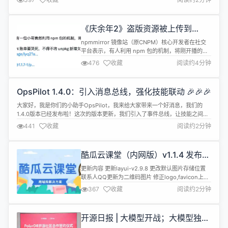
理系统 (RDBMS) 最新长期支持版本，引入诸多强悍功能和优化，助您打造高
效稳定的数据库环境： 性能显著提升：查...
《庆余年2》盗版资源被上传到
npm，导致 npmmirror 不得已暂停
npmmirror 镜像站（原CNPM）核心开发者在社交
unpkg 服务
平台表示，有人利用 npm 包的机制，将刚开播的
《庆余年2》整套高清盗版资源搬运到了
476
收藏
阅读约4分钟
npmmirror。 好家伙，这是把托管开源软件包的镜
像站当成了分发视频的 CDN。 因此开发者无奈地表
示，npmmirror目前已暂停unpkg 的【新增文件】
OpsPilot 1.4.0：引入消息总线，强化技能联动 🎉🎉🎉
服务，不再解析新的包版本，但存量的仍会保留，所
以不会影响使...
大家好，我是你们的小助手OpsPilot，我来给大家带来一个好消息，我们的
1.4.0版本已经发布啦！这次的版本更新，我们引入了事件总线，让技能之间能
够灵活的联动，是不是很酷炫呢？✨✨ 在这个版本中，我们新增了钉钉消息通
441
收藏
阅读约2分钟
道和Gitlab代码审核能力，让你的运维工作更加便捷。同时，我们引入了事件
总线，让技能之间的联动更加灵活，让你的运维工作更加高效。但是，我们
也...
酷瓜云课堂（内网版）v1.1.4 发布，
局域网在线教育解决方案
更新内容 更新layui-v2.9.8 更改默认图片存储位置
联系人QQ更新为二维码图片 修正logo,favicon上传
返回路径 修正chapter图文格式校验 整理翻译以及删
367
收藏
阅读约2分钟
除无用代码 调整html编辑器属性 单元练习自动触发
刷新获取试题 存在待阅试卷，不能再次考试 增加试
题批量发布和删除 增加试题通过率展示 增加代码内
开源日报 | 大模型开战；大模型独角
容复制功能 优化试题挑错布局 优化...