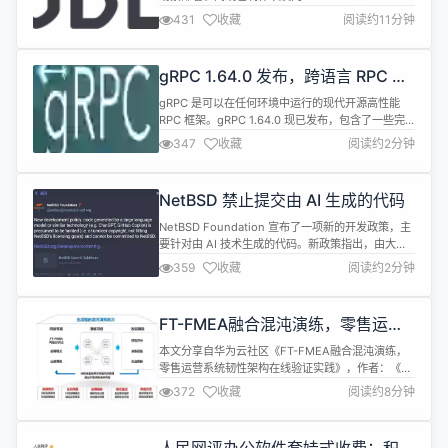
升级进行了优化。 KubeKey 简介 KubeKey 是
431
收藏
阅读约11分钟
KubeSphere 社区开源的一款高效集群部署工具，
运行时默认使用 Docker，也可对接 Containerd、
CRI-O、iSula 等 CRI 运行时，且 ETCD 集群...
gRPC 1.64.0 发布，跨语言 RPC 框
架
gRPC 是可以在任何环境中运行的现代开源高性能
RPC 框架。gRPC 1.64.0 现已发布，包含了一些完
善、改进和错误修复；具体更新内容如下： Core
347
收藏
阅读约2分钟
[BoringSSL] 更新third_party/boringssl-with-
bazel。 (#36435) [build] 限制 grpc_public_hdrs
和 grpc++_public...
NetBSD 禁止提交由 AI 生成的代码
NetBSD Foundation 宣布了一项新的开发政策，主
要针对由 AI 技术生成的代码。新政策指出，由大语
言模型或类似技术（如 ChatGPT、GitHub
359
收藏
阅读约2分钟
Copilot）生成的代码将被假定为受到污染（即版权
不明，不符合 NetBSD 的许可目标），从而不能被提
交给 NetBSD。 NetBSD Commit Guidelines 中的
FT-FMEA融合混沌演练，零售运营
第二点指出： ...
系统韧性架构在线验证实践
本文分享自华为云社区《FT-FMEA融合混沌演练，
零售运营系统韧性架构在线验证实践》，作者：《华
为云确定性运维案例集（第2期）》聂刚。 一、业务
372
收藏
阅读约8分钟
背景 某零售企业营业范围覆盖20+个省份、数百个城
市，为千家万户的生活提供服务，深受大众青睐。近
年来，面对新零售和业务规模的不断扩大，该企业致