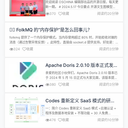
兽被曝卖身；周鸿祎建议谷歌开源所
欢迎阅读 OSCHINA 编辑部出品的开源日报，每天更
有产品；最大开源AI社区提供1000
新一期。 # 2024.5.17 今日要点 开源文生图模型
万美元共享GPU
Stable Diffusion 开发商欠账 1 亿美元 知名文生图
370
收藏
阅读约20分钟
模型公司 Stability AI 因为资金紧张，最近几周至少
与一位潜在买家就出售问题进行了讨论。据悉，在
2024 年第一季度，Stability AI 的营收不到 500
❤️‍🔥 FolkMQ 的“内存保护”是怎么回事儿？
万...
folkmq 提供了一个内存保护模式。当内存使用超过 80% 时，开始拒收对端的
消息（通过告警异常反馈）。此特性，直接由 socket.d 提供支持。好处是：
服务端不会 oom（服务端支持） 客户端也不会 oom（客户端支持） 示例： 启
324
收藏
阅读约3分钟
动服务端（中间件）： java -Xmx256M -jar folkmq-server.jar 用客户端简单
压测一...
Apache Doris 2.0.10 版本正式发
布！
亲爱的社区小伙伴们，Apache Doris 2.0.10 版本已
于 2024 年 5 月 15 日正式与大家见面，该版本提交
了 83 个改进项以及问题修复，进一步提升了系统的
380
收藏
阅读约3分钟
性能及稳定性，欢迎大家下载体验。 官网下载：
https://doris.apache.org/download/ GitHub 下
载： https://github.com/apac...
Codes 重新定义 SaaS 模式的研发
项目管理平台开源版 4.5.5 发布
一：简介 Codes 重新定义 SaaS 模式 =云端认证 +
程序及数据本地安装 + 不限功能 + 30 人免费
Codes 是一个高效、简洁、轻量的一站式研发项目
476
收藏
阅读约10分钟
管理平台。包含需求管理，任务管理，测试管理，缺
陷管理，自动化测试，cicd等功能； Codes 帮助企