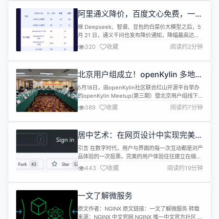
问、智谱 AI 的 GLM 亦在 TOP20 之列。 在回答媒
阿里通义降价，百度文心免费，一图
体提问...
对比谁是最具性价比大模型？
继 Deepseek、智谱、豆包的白菜价大模型之后，5
月 21 日，通义千问也发布降价通知，降幅最高达
97%，百度迅速跟进直接宣布 2 款模型永久免费，大
320
收藏
阅读约2分钟
模型价格战进入白热化阶段！ 现在，1 块钱就能让大
模型写 1 万条 350 个字的小红书，或者读三本《三
国演义》，还有开发者表示送的 token 都用不完，
北京用户组成立！openKylin 多地用
充 50 块钱能用好几年。 只要模型质量不降低...
户组火热招募中
5月18日，由openKylin社区联合红山开源平台举办
的openKylin Meetup(第三期）暨北京用户组线下
沙龙在北京君颐润华酒店圆满举行。此次活动围绕开
389
收藏
阅读约7分钟
源社区治理、操作系统发展、开源合规应用实践等话
题，邀请领域专家及广大北京地区社区用户进行了交
流研讨。 会上，openKylin北京用户组正式成立，红
居中艺术：在网页设计中实现完美居
山开源平台作为北京用户组组长单位，将协同用户组
中布局的挑战与解决方案
成员...
引言 在数字时代，用户与界面的每一次互动都是对产
品体验的一次投票。完美的用户体验往往建立在细节
之上，而对齐——尤其是居中布局——是这些细节中
443
收藏
阅读约19分钟
的关键一环。居中布局不仅仅是一种视觉美学的追
求，它更是一种信息呈现的逻辑，能够引导用户的注
意力，提升阅读和浏览的舒适度。 然而，正如 Niki
一文了解微服务
在其个人博客上发表的文章《计算机科学里最大的难
题：居中显示》中所讲，实现完美...
原文作者：NGINX 原文链接：一文了解微服务 转载
来源：NGINX 中文官网 NGINX 唯一中文官方社区 ，