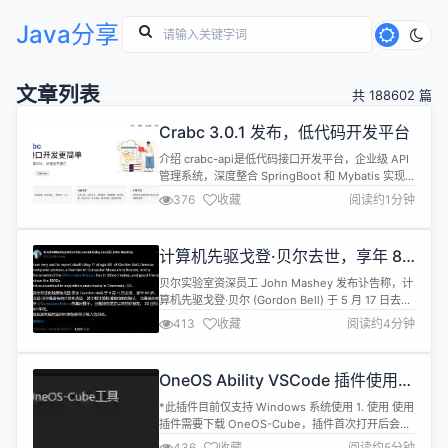
Java分享
文章列表
共 188602 篇
Crabc 3.0.1 发布，低代码开发平台
介绍 crabc-api是低代码接口开发平台，企业级 API
管理系统，深度整合 SpringBoot 和 Mybatis 实现
动态数据源和动态 SQL。 支持接入（mysql、
376
收藏
阅读约1分钟
oracle、postgresql、sqlserver、达梦、TiDB、
es）等 SQL 或 / NoSQL 数据源， 在编辑框内编写
好 SQL 后即可快速生成 Rest 接口对外提...
计算机先驱戈登·贝尔去世，享年 89
岁
贝尔实验室资深员工 John Mashey 发布讣告称，计
算机先驱戈登·贝尔 (Gordon Bell) 于 5 月 17 日去
世，享年 89 岁。 “我非常悲痛地宣布，著名的计算
413
收藏
阅读约4分钟
机先驱、波士顿计算机博物馆的创始人、硅谷
@ComputerHistory 的推动者、自 1980 年代以来
的好友 Gordon Bell 于 5 月 17 日去世，享年 89
OneOS Ability VSCode 插件使用手
岁...
册
*此插件目前仅支持 Windows 系统使用 1. 使用 使用
插件需要下载 OneOS-Cube，插件首次打开后会在
VSCode 右下角展示下载弹窗 点击"下载"，开始下
436
收藏
阅读约5分钟