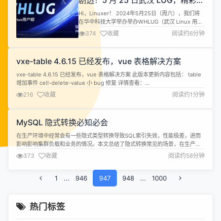
剧透！5 月 25 日武汉 LUG，精彩议
工作，旨在聚合和传播特定...
题 & 活动环节早知道！
Hi，Linuxer！ 2024年5月25日（周六），我们将
在华中科技大学举办举办WHLUG（武汉 Linux 用户
组）线下沙龙，欢迎各位爱好者与我们一同聊聊对于
374
收藏
阅读约6分钟
Linux 的期待、对于开源、开发等一切问题的想法和
探索。 本次活动由 deepin（深度）社区和华中科技
大学开放原子开源俱乐部联合主办。 以下是部分嘉宾
vxe-table 4.6.15 已经发布，vue 表格解决方案
将要分享的主题内容，欢迎大家到现场面对面交...
vxe-table 4.6.15 已经发布，vue 表格解决方案 此版本更新内容包括： table
增加事件 cell-delete-value 小 bug 修复 详情查看：
https://gitee.com/xuliangzhan_admin/vxe-table/releases/4.6.15
216
收藏
阅读约1分钟
MySQL 隐式转换必知必会
在生产环境中经常会有一些隐式类型转换导致SQL索引失效，性能极差，进而
影响影响集群负载和业务的情况。本文总结了隐式转换常见的场景，在生产中
要尽量避免 SQL 隐式转换的出现。 作者：张洛丹，热衷于数据库技术，不断
373
收藏
阅读约58分钟
探索，期望未来能够撰写更有深度的文章，输出更有价值的内容！ 爱可生开源
社区出品，原创内容未经授权不得随意使用，转载请联系小编并注明来源。 本
文约 3...
1
...
946
947
948
...
1000
热门标签