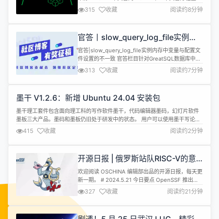
尽在nginx.org.cn 微服务是一种使用多个小组件构
315
收藏
阅读约8分钟
建复杂应用的方法。本文介绍了它的工作原理、优缺
点及其可带来的优势。 什么是微服务？ 微服务是一
种利用多个小组件（每个组件执行一种功能，例如身
官答丨slow_query_log_file实例内
份验证、通知或支付处理）构建大型复杂应用的软件
存中变量与配置文件设置的不一致
架构...
官答|slow_query_log_file实例内存中变量与配置文
件设置的不一致 官答栏目针对GreatSQL数据库中的
问题，选取官方论坛和讨论群中的典型提问进行深入
313
收藏
阅读约7分钟
解答。内容涵盖数据库安装部署、配置优化、故障排
查、性能测试等方面。 在文章中，我们不仅提供解决
方案，还会结合实例深入剖析问题的成因，提升读者
墨干 V1.2.6：新增 Ubuntu 24.04 安装包
对GreatSQL数据库的理解能力。 如果你在管理、
使...
墨干理工套件包含面向理工科的写作软件墨干，代码编辑器墨码，幻灯片软件
墨板三大产品。墨码和墨板仍旧处于研发中的状态。 用户可以使用墨干写论
文、写书、制作试卷、制作幻灯片、写科技类的笔记。 新功能 安装包：增加了
415
收藏
阅读约2分钟
对 Ubuntu 24.04 的支持 幻灯片：支持幻灯片上下移动 by woutersj 用户界
面：增加了查看-&gt;专注模式以切换菜单栏和工具栏的可...
开源日报 | 俄罗斯站队RISC-V的意
义；大模型价格战；鸿蒙生态需要百
欢迎阅读 OSCHINA 编辑部出品的开源日报，每天更
万级别以上的开发者；微软
新一期。 # 2024.5.21 今日要点 OpenSSF 推出
Siren 共享列表，加强开源安全 开源安全基金会
327
收藏
阅读约21分钟
(OpenSSF)宣布推出一个名为 Siren 的威胁情报共
享列表，旨在促进新的漏洞信息共享工作、加强全球
开源项目的防御能力。OpenSSF Siren 是一项协作