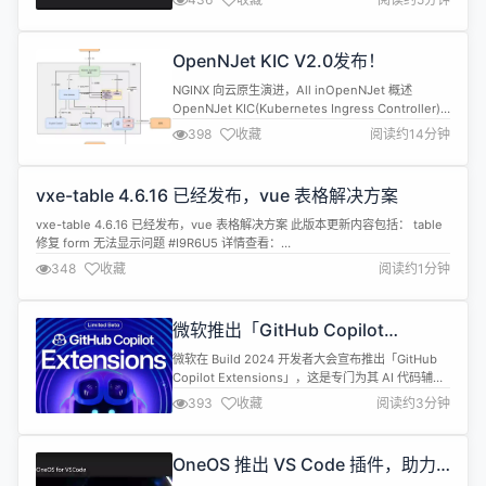
载 OneOS-Cube 工具，默认下载最新版本 下载完
成后，如未在 VSCode 中打开任何项目则可以左侧
资源管理器上方找到欢迎面板，点击"快速开始"，打
OpenNJet KIC V2.0发布！
开快速开始页面，或点击"打开工程...
NGINX 向云原生演进，All inOpenNJet 概述
OpenNJet KIC(Kubernetes Ingress Controller)
基于OpenNJet proxy的动态特性、高性能实现。弥
398
收藏
阅读约14分钟
补nginx 在云原生场景中应用的不足。提供了丰富的
流量管理能力，如动态location、host/path路由、
负载均衡、动态upstream、金丝雀发...
vxe-table 4.6.16 已经发布，vue 表格解决方案
vxe-table 4.6.16 已经发布，vue 表格解决方案 此版本更新内容包括： table
修复 form 无法显示问题 #I9R6U5 详情查看：
https://gitee.com/xuliangzhan_admin/vxe-table/releases/4.6.16
348
收藏
阅读约1分钟
微软推出「GitHub Copilot
Extensions」
微软在 Build 2024 开发者大会宣布推出「GitHub
Copilot Extensions」，这是专门为其 AI 代码辅助
工具 GitHub Copilot 打造的全新能力。 官方介绍
393
收藏
阅读约3分钟
称，「GitHub Copilot Extensions」提供了将开发
者工具和服务集成到 Copilot Chat 的生态。通过各
种插件，用户可以使用自然语言进行构建...
OneOS 推出 VS Code 插件，助力