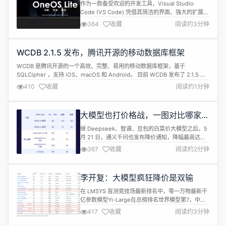
开发者高效开发！
作为一款备受欢迎的开发工具，Visual Studio
Code (VS Code) 凭借其简洁的界面、强大的扩展生
态和高效的编辑功能，赢得了广大开发者的青睐。
364
收藏
阅读约3分钟
OneOS作为国产化嵌入式物联网操作系统，具有可
裁剪、跨平台、低功耗、高安全等特点，支持ARM
Cortex-M/A、MIPS、RISC-V等主流芯片架构，兼
WCDB 2.1.5 发布，腾讯开源的移动数据库框架
容POSIX、CMSIS等标准接口，支持...
WCDB 是腾讯开源的一个高效、完整、易用的移动数据库框架，基于
SQLCipher ，支持 iOS、macOS 和 Android。 目前 WCDB 发布了 2.1.5 版
本，此版本的主要变更如下： 支持 WCDB Java/Kotlin 中的旧版 mmicu
410
收藏
阅读约1分钟
tokenizer 支持回滚压缩 提高 vacuum 的性能 将 valueOr 接口添加到 O...
大模型也打价格战，一图对比哪家最
具性价比？
继 Deepseek、智谱、豆包的白菜价大模型之后，5
月 21 日，通义千问也发布降价通知，降幅最高达
97%，百度迅速跟进直接宣布 2 款模型永久免费，大
367
收藏
阅读约2分钟
模型价格战进入白热化阶段！ 现在，1 块钱就能让大
模型写 1 万条 350 个字的小红书，或者读三本《三
国演义》，还有开发者表示送的 token 都用不完，
李开复：大模型疯狂降价是双输
充 50 块钱能用好几年。 只要模型质量不降低...
在 LMSYS 盲测竞技场最新排名中，零一万物最新千
亿参数模型Yi-Large在总榜排名世界模型第7，中国
大模型中第一，已经超过Llama-3-70B、Claude 3
417
收藏
阅读约3分钟
Sonnet。在文分榜中，Yi-Large 与 GPT-4o 并列世
界第一。除了零一万物的 Yi-Large 之外，通义千