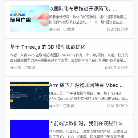
以国际化布局推进开源腾飞，
openKylin 成立乌干达及阿富汗用户
随着全球经济一体化的加速推进，各个国家和地区之
组
间的合作及联系日益密切。“一带一路”倡议旨在加强
沿线国家之间的经济、文化和技术合作，openKylin
348
收藏
阅读约4分钟
社区的国际化发展提供了一个技术共享和交流合作的
平台，助力推进中国开源社区高质量发展，同时服务
“一带一路”倡议深入推进。 今年以来，openKylin面
基于 Three.js 的 3D 模型加载优化
向全球发布用户组招募计划，吸引世界各地的开发者
及用户加入社区。...
作者：来自 vivo 互联网前端团队- Su Ning 作为一
个3D的项目，从用户打开页面到最终模型的渲染需
要经过多个流程，加载的时间也会比普通的H5项目
425
收藏
阅读约10分钟
要更长一些，从而造成大量的用户流失。为了提升首
屏加载的转化率，需要尽可能的降低loading的时
间。这里就分享一些我们在模型加载优化方面的心
Arm 旗下开源物联网项目 Mbed 将
得。 一、前言 近段时间，我们使用three.js完成了
于 2026 年 7 月结束生命周期
vivo拟...
Mbed 是一个平台和操作系统，用于基于 32-bit
ARM Cortex-M 微控制器的连接互联网的设备。该
项目由 Arm 和它的技术伙伴协作开发。 近日 Mbed
439
收藏
阅读约3分钟
团队发布公告，称Mbed 平台和操作系统将于 2026
年 7 月结束生命周期： Mbed 平台和操作系统将于
2026 年 7 月终止生命周期，届时 Mbed 网站将被存
当前端谈数据时，我们在谈些什么
档，并且将无法再在...
作为前端，和业务上下游交流数据的时候，经常会出
现页面 PV、UV、点击率、转化率等中英混杂不知所