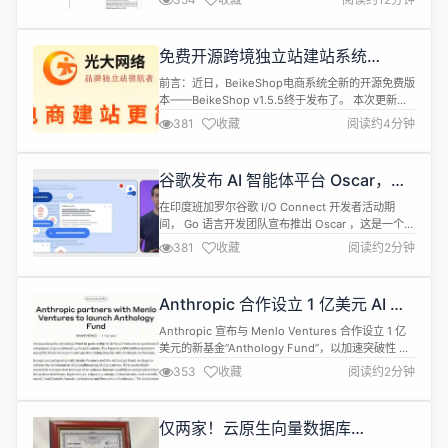
务架构的治理领域，目前国内比较流行的还包括
Spring Cloud，Apache Dubbo 等。在
Kubernetes 的技术领域，也有以 Istio 为代表的
免费开源跨境独立站建站系统
ServiceMesh 技术。本篇 Blog 主要分...
BeikeShop v1.5.5 持续升级中 | 3大
前言：近日，BeikeShop电商系统全新的开源免费版
新增4项优化快来下载
本——BeikeShop v1.5.5终于发布了。 本次更新
中，我们不仅新增了多个实用功能，还修复了若干问
381
收藏
阅读约4分钟
题，并进行了多项优化，进一步提升了系统的稳定
性，优化了系统的使用体验。 本篇将详细介绍
BeikeShop v1.5.5版本中的新增、优化和修复功
谷歌发布 AI 智能体平台 Oscar，用
能。 ✦✦ 一、BeikeShop v1.5.5新增功能...
于维护开源项目
在印度班加罗尔谷歌 I/O Connect 开发者活动期
间， Go 语言开发团队宣布推出 Oscar ，这是一个用
于构建 AI 智能体的开源平台，可以帮助软件产品团
381
收藏
阅读约2分钟
队监控问题或错误。 Oscar 源代码：
https://go.googlesource.com/oscar Oscar 包地
址：https://pkg.go.dev/golang.org/x/os...
Anthropic 合作设立 1 亿美元 AI 基
金
Anthropic 宣布与 Menlo Ventures 合作设立 1 亿
美元的新基金“Anthology Fund”，以加速突破性 AI
应用的开发，旨在支持利用 Anthropic 技术进行广
353
收藏
阅读约2分钟
泛创新的初创公司。 其中，Menlo 负责出资 1 亿美
元，Anthropic则负责提供技术支持。Anthropic 联
合创始人兼总裁 Daniela Amodei...
仅两家！云原生向量数据库