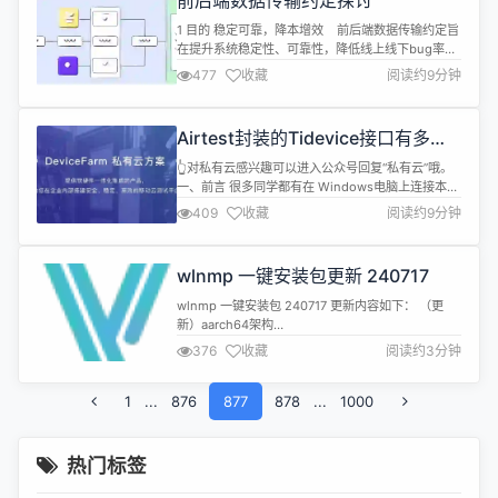
前后端数据传输约定探讨
量/枚举。之前...
1 目的 稳定可靠，降本增效 前后端数据传输约定旨
在提升系统稳定性、可靠性，降低线上线下bug率；
并提升研发效率、降低沟通成本、降低延期率。是确
477
收藏
阅读约9分钟
保项目前端和后端开发顺利进行的重要规约之一，定
义了前端与后端交互的规则和标准。 2 数据传输约
定 2.1 数据向后端传递，及在前端流转 1. 前端URL
Airtest封装的Tidevice接口有多好
传参：原则上只允许传id参数，尽...
用（一）
👆对私有云感兴趣可以进入公众号回复“私有云”哦。
一、前言 很多同学都有在 Windows电脑上连接本地
iOS设备 去进行测试的需求，其中tidevice库是大家
409
收藏
阅读约9分钟
在Windows上使用的最多的iOS通信库，其中有一些
接口是我们比较常用的，所以Airtest这边对一些常用
的接口进行了封装，供大家日常写脚本的时候去进行
wlnmp 一键安装包更新 240717
调用。那么我们今天一起来看一下Airtes...
wlnmp 一键安装包 240717 更新内容如下： （更
新）aarch64架构
（https://www.wlnmp.com/release/release_aarch64）
376
收藏
阅读约3分钟
系统，更新php8.1.29、php8.2.21、php8.3.9、
MySQL8.0.38 （新增）opencloudos9系统新增
1
...
876
NVIDIA driver、x265包组。 关于 wl...
877
878
...
1000
热门标签