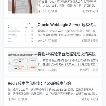
PieCloudVector 全项通过信通院
7月16日，2024 可信数据库发展大会在北京隆重举
「可信数据库」评测
行。大会以“自主、创新、引领”为主题，近百位数据
库领域的专家、学者齐聚一堂，带来高质量的数据库
408
收藏
阅读约5分钟
技术洞察与实战经验。 本次可信数据库发展大会中，
中国信通院正式公布 2024 年上半年“可信数据库”系
列评测结果。拓数派旗下的云原生向量数据库
Oracle WebLogic Server 远程代码
PieCloudVector 通过了向量数据库基础能力测试并
执行漏洞
获得证书，...
漏洞描述 Oracle WebLogic Server是一个用于构
建、部署和管理企业级Java应用程序。 在受影响版
本中未经身份验证的攻击者可以通过T3或IIOP协议来
427
收藏
阅读约3分钟
利用 Oracle WebLogic Server 执行任意代码。 漏
洞名称 Oracle WebLogic Server 远程代码执行漏洞
漏洞类型 反序列化 发现时间 2024-07-17...
得物AB实验平台数据驱动决策实践
一、前言 随着互联网的普及和移动互联网的爆发式增
长，在经历了多年的高速发展后，增长速度逐渐放
缓，偶尔出现的新互联网红利也逐渐消失。企业在进
548
收藏
阅读约30分钟
入平稳期后，竞争模式逐渐转变为存量竞争，往往难
以通过功能迭代产生明显的收益。因此，小步快走的
模式越来越受到欢迎。当产品的用户量级达到较高水
Redis成本优化指南：45%的成本节约
平，如上千万或上亿，即使对每个用户的收益微乎其
微，由于边际成本较低，仍然能够带来可观...
优化成果 2023年，通过切换低成本的 Redis ESSD 实例、实施流量压缩方
案、清理无效数据、治理实例 TTL、下线无用实例等措施，自研了 Redis 流量
复制&amp;流量放大、Redis 数据迁移、Redis 数据在线压缩&amp;解压缩、
365
收藏
阅读约19分钟
Redis 数据定向清理&amp;定向指定TTL、Redis 扫描分析Key最后访问时间等
工具辅助方案落地。实...