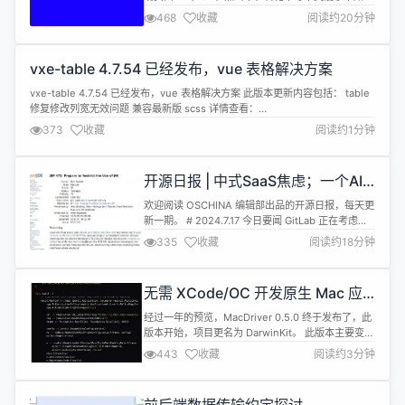
云的名词。特别是在存量竞争的当下，数据更是频频
468
收藏
阅读约20分钟
出现在高层的目标和规划中。 那么，当我们，一个前
端同学，谈起数据时，我们在谈些什么呢？ 追本溯源
我们先抛开 spm 这些埋点名词，从一个行外人的角
vxe-table 4.7.54 已经发布，vue 表格解决方案
度来审视用户的交互过程。 ▐为什么要看数据 让我们
先从一个页面开始。 ...
vxe-table 4.7.54 已经发布，vue 表格解决方案 此版本更新内容包括： table
修复修改列宽无效问题 兼容最新版 scss 详情查看：
https://gitee.com/xuliangzhan_admin/vxe-table/releases/4.7.54
373
收藏
阅读约1分钟
开源日报 | 中式SaaS焦虑；一个AI
从业者的十年；GPT-4o现货变期
欢迎阅读 OSCHINA 编辑部出品的开源日报，每天更
货；GitLab将被“卖身”；人工智能，
新一期。 # 2024.7.17 今日要闻 GitLab 正在考虑出
是福是祸？
售 根据路透社的独家报道，美国云软件开发工具供应
335
收藏
阅读约18分钟
商 GitLab 正在考虑出售，该公司目前市值约 80 亿
美元（约 582.43 亿元人民币），投资者包括谷歌母
公司 Alphabet。消息人士称，GitLab 正在与投资银
无需 XCode/OC 开发原生 Mac 应
行家合作启动出售...
用的 Go API
经过一年的预览，MacDriver 0.5.0 终于发布了，此
MacDriver（DarwinKit） 0.5.0 发
版本开始，项目更名为 DarwinKit。 此版本主要变化
布，几乎覆盖所有绑定
内容如下： 新增对33 个框架的绑定 当前已有超过
443
收藏
阅读约3分钟
2,300 个类，几乎完全覆盖 mac 开发应用的所有情
况。对比一下，0.4.0 版本只覆盖了其中约 80 个类
当前实现了 23,800 个方法/属性和近 10,000 个常