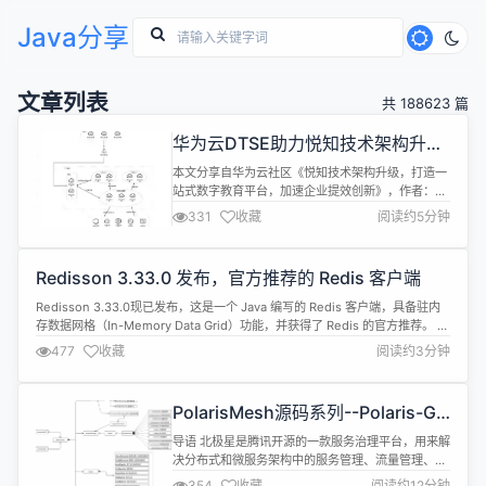
Java分享
文章列表
共 188623 篇
华为云DTSE助力悦知技术架构升
级、打破业务瓶颈
本文分享自华为云社区《悦知技术架构升级，打造一
站式数字教育平台，加速企业提效创新》，作者：
HuaweiCloudDeveloper。 改善传统技术架构——
331
收藏
阅读约5分钟
实现数字化转型 悦知是国内领先的数字教育产品与解
决方案提供商，专注教育行业信息化深度耕耘10余
年，是教育行业+IT技术深度融合解决方案的最佳实
Redisson 3.33.0 发布，官方推荐的 Redis 客户端
践者，承担多项国家级、省级教育改革创新支撑任务
和区域教育数字化...
Redisson 3.33.0现已发布，这是一个 Java 编写的 Redis 客户端，具备驻内
存数据网格（In-Memory Data Grid）功能，并获得了 Redis 的官方推荐。 此
版本更新内容如下： Feature 新增RJsonStore对象 新增
477
收藏
阅读约3分钟
RLocalCachedJsonStore对象 新增RSearch.getIndexes()方法 ...
PolarisMesh源码系列--Polaris-Go
注册发现流程
导语 北极星是腾讯开源的一款服务治理平台，用来解
决分布式和微服务架构中的服务管理、流量管理、配
置管理、故障容错和可观测性问题。在分布式和微服
354
收藏
阅读约12分钟