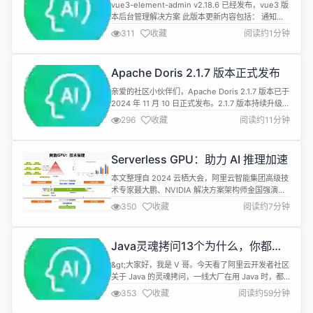
发布，vue3 版本后台管理解决方案
单程序，它具有一定的体量。为了...
vue3-element-admin v2.18.6 已经发布，vue3 版
本后台管理解决方案 此版本更新内容包括： 通知公
告 代码生成 系统配置 elint 升级 v9 element-plus
311
收藏
阅读约1分钟
图标按需导入改为全量导入 字典组件和字典标签组件
登录界面调整 代码优化重构 问题修复 详情查看：
https://gitee.com/youlaiorg/vue3...
Apache Doris 2.1.7 版本正式发布
亲爱的社区小伙伴们，Apache Doris 2.1.7 版本已于
2024 年 11 月 10 日正式发布。2.1.7 版本持续升级改
进，同时在湖仓一体、异步物化视图、半结构化数据
296
收藏
阅读约11分钟
管理、查询优化器、执行引擎、存储管理、以及权限
管理等方面完成了若干修复。欢迎大家下载使用。 立
即下载：https://doris.apache.org/download
Serverless GPU：助力 AI 推理加速
GitH...
本文整理自 2024 云栖大会，阿里云智能集团高级技
术专家聂大鹏、NVIDIA 解决方案架构师金国强演讲
议题《Serverless GPU：助力 AI 推理加速》 近年
350
收藏
阅读约7分钟
来，AI 技术发展迅猛，企业纷纷寻求将 AI 能力转化
为商业价值，然而，在部署 AI 模型推理服务时，却
遭遇成本高昂、弹性不足及运维复杂等挑战。本文将
Java灵魂拷问13个为什么，你都会
探讨云原生 Serverless GPU ...
哪些？
&gt;大家好，我是 V 哥。今天看了阿里云开发者社区
关于 Java 的灵魂拷问，一线大厂在用 Java 时，都
会考虑哪些问题呢，对于工作多年，又没有大厂经历
353
收藏
阅读约59分钟
的小伙伴不妨看看，V 哥总结的这13个为什么，你都
会哪些？先赞后看，绝不摆烂。 1. 为什么禁止使用