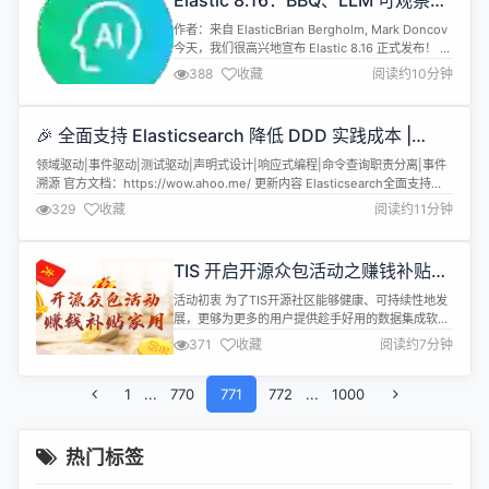
Elastic 8.16：BBQ、LLM 可观察
程序。 以下是 .NET 9 中 AI 新增功能的要点...
性、保护你的云资产
作者：来自 ElasticBrian Bergholm, Mark Doncov
今天，我们很高兴地宣布 Elastic 8.16 正式发布！ 有
什么新功能？ 8.16 版本包含我们产品组合中的许多
388
收藏
阅读约10分钟
高影响力功能： Elastic 是第一个具有更好的二进制
量化 (BBQ) 的向量数据库，适用于大型工作负载。
适用于 Amazon Bedrock 的坚如磐石...
🎉 全面支持 Elasticsearch 降低 DDD 实践成本 |
Wow 3.16.3 发布
领域驱动|事件驱动|测试驱动|声明式设计|响应式编程|命令查询职责分离|事件
溯源 官方文档：https://wow.ahoo.me/ 更新内容 Elasticsearch全面支持
EventStore/SnapshotRepository/QueryService 特性(es): 添加
329
收藏
阅读约11分钟
ElasticsearchEventStore以支持使用Elasticsea...
TIS 开启开源众包活动之赚钱补贴家
用
活动初衷 为了TIS开源社区能够健康、可持续性地发
展，更够为更多的用户提供趁手好用的数据集成软件
服务，并且构建一个良性生态系统。单靠TIS团队这
371
收藏
阅读约7分钟
几杆枪是很难在短时间内实现的，必须要借助开源软
件协作的力量才能实现。 TIS经过几年的迭代，已经
1
...
770
构建起一个相对扎实的开发底座，基于此基座在TIS
771
772
...
1000
中支持了头部数据端类型，例如：MySQL、
SqlServer、Oracl...
热门标签