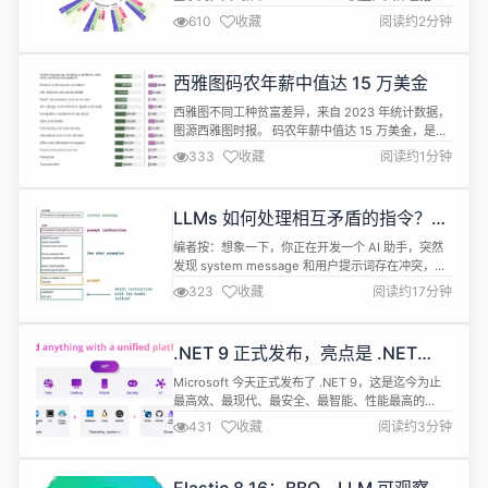
上个月开源的 1.5B、7B 两个尺寸，以及本次开源的
610
收藏
阅读约2分钟
0.5B、3B、14B、32B四个尺寸。 Qwen2.5-
Coder-0.5B、1.5B、7B、14B、32B模型均采用
Apache 2.0许可证，3B模型使用“Research Only”
西雅图码农年薪中值达 15 万美金
许可。 公告...
西雅图不同工种贫富差异，来自 2023 年统计数据，
图源西雅图时报。 码农年薪中值达 15 万美金，是个
人护理行业（25900 美金，美国贫困线是 24500 美
333
收藏
阅读约1分钟
金，再补充一下，这个个人护理服务说的是帮人照顾
猫狗照顾小孩那一类，也包括做头发的、管公园的，
具体看 BLS：网页链接）的六倍左右 -- 这样你就比
LLMs 如何处理相互矛盾的指令？指
较好理解为什么不少人会慷他人之慨，总说出何不食
令遵循优先级实验
肉糜的...
编者按：想象一下，你正在开发一个 AI 助手，突然
发现 system message 和用户提示词存在冲突，这
时 AI 会听谁的？这种情况不仅困扰着开发者，还可
323
收藏
阅读约17分钟
能导致 AI 系统的不稳定和不可预测，影响用户体验
和系统可靠性。 本文作者通过一系列精心设计的实
验，深入探讨了 GPT-4o 和 Claude-3.5 等顶尖大语
.NET 9 正式发布，亮点是 .NET
言模型在面对 system messa...
Aspire 和 AI
Microsoft 今天正式发布了 .NET 9，这是迄今为止
最高效、最现代、最安全、最智能、性能最高的
.NET 版本。 新版本包括数千项性能、安全性和功能
431
收藏
阅读约3分钟
改进。您将发现整个 .NET 堆栈中从编程语言、开发
人员工具和工作负载的全面增强功能，使您能够使用
统一平台进行构建，并轻松地将 AI 集成到您的应用