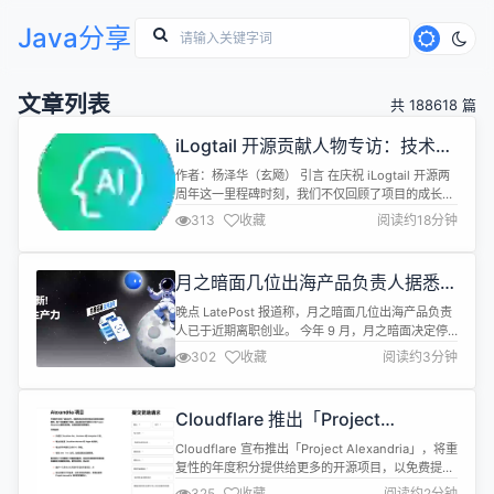
Java分享
文章列表
共 188618 篇
iLogtail 开源贡献人物专访：技术之
路无坦途，与社区共同成长
作者：杨泽华（玄飏） 引言 在庆祝 iLogtail 开源两
周年这一里程碑时刻，我们不仅回顾了项目的成长历
程和技术革新，还深入探讨了它如何不断重塑可观测
313
收藏
阅读约18分钟
性数据采集的技术疆界。但每一段辉煌旅程的背后，
都离不开一群热爱技术、勇于探索的贡献者。他们以
代码为砖石，以创意为梁柱，共同构建了 iLogtail 这
月之暗面几位出海产品负责人据悉离
座开放、强大、灵活的数据采集“大厦”。 这一期，我
职创业
们将镜头...
晚点 LatePost 报道称，月之暗面几位出海产品负责
人已于近期离职创业。 今年 9 月，月之暗面决定停
止更新两款已上线的出海产品—— Ohai 和
302
收藏
阅读约3分钟
Noisee，暂时收缩了出海 to C 应用。此后，一些人
员离开月之暗面。其中至少有 2 位开始创业，正在接
触投资人。 其中，Noisee 前产品负责人明超平（月
Cloudflare 推出「Project
之暗面内部称他为 Leon）进展最快，正以 5...
Alexandria」，面向开源项目作者
Cloudflare 宣布推出「Project Alexandria」，将重
提供更多免费产品
复性的年度积分提供给更多的开源项目，以免费提供
其产品，例如为开源开发者免费升级 Cloudflare
325
收藏
阅读约2分钟