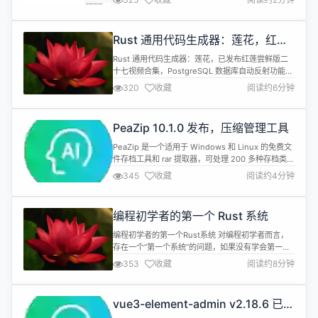
Pro、Business 或 Enterprise 计划，以及增加
Workers、Pages、R2 存储等福利。 通过「Project
Alexandria」计划，Cloudfla...
Rust 通用代码生成器：莲花，红莲
尝鲜版二十七视频合集，
Rust 通用代码生成器：莲花，已发布红莲尝鲜版二
PostgreSQL 数据库自动反射功能
十七视频合集，PostgreSQL 数据库自动反射功能
Rust 通用代码生成器：莲花，已发布红莲尝鲜版二
320
收藏
阅读约6分钟
十七及其介绍视频合集，演示了 PostgreSQL 数据
库自动反射功能。红莲尝鲜版二十七增强了空值处
理。增强了对 PostgreSQL 的数据库自动反射功
PeaZip 10.1.0 发布，压缩管理工具
能。增强了数据库连接的错误处理，并有更多缺陷修
正。...
PeaZip 是一个适用于 Windows 和 Linux 的免费文
件存档工具和 rar 提取器，可处理 200 多种存档类型
（7z, ace, arc, bz2, cab, gz, iso, paq, pea, rar, tar,
345
收藏
阅读约4分钟
wim, zip, zipx...），处理跨区存档（001, r01,
z01...）并支持多种存档加密标准。 该项目旨在为
多...
编程初学者的第一个 Rust 系统
编程初学者的第一个Rust系统 对编程初学者而言，
存在一个“第一个系统”的问题，如果没有学会第一个
系统，编程初学者是学不会编程的。原因是，现实生
353
收藏
阅读约8分钟
活里的应用程序都是有一定体量的，不是几十行，几
百行的简单程序。一般有些实际作用的软件，码量往
往在一万行以上。如果您不能理解具有一定代码量的
vue3-element-admin v2.18.6 已经
系统，就学不会编程。 第一个系统不同于书本上的简