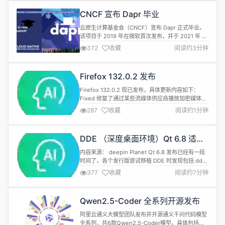
BigDecimal 的 equals 方法做等值比较？
CNCF 宣布 Dapr 毕业
BigDecimal 的 equals 方...
云原生计算基金会（CNCF）宣布 Dapr 正式毕业。
该项目于 2019 年在微软首次发布，并于 2021 年 11
月被接纳为 CNCF 孵化项目。 Dapr（分布式应用运
372
收藏
阅读约3分钟
行时）是一个可移植的运行时，方便开发者构建在云
和边缘运行的弹性分布式应用。它提供了用于通信、
状态和工作流的集成 API，支持构建生产就绪的应
Firefox 132.0.2 发布
用。Dapr 采用行业最佳实践，增强安全性、弹...
Firefox 132.0.2 现已发布，具体更新内容如下：
Fixed 修复了通过某些流媒体供应商播放加密媒体内
容时可能出现的错误。（Bug1929491） 添加了缓解
287
收藏
阅读约1分钟
措施以帮助减少某些用户报告的重复推送通知的频
率。（Bug1928868） 修复使用系统打印对话框从
某些站点打印时出现挂起的问题。（Bug1898184）
DDE （深度桌面环境）Qt 6.8 适配
修复了在 macOS 上使用 Mic...
说明
内容来源： deepin Planet Qt 6.8 发布已经有一段
时间了，各个发行版尝试移植 DDE 时发现包括 dde-
shell 在内的几个组件存在比较明显的问题，DDE 小
377
收藏
阅读约7分钟
组进行了相关的紧急修复。由于 DDE 部分项目也在
分叉维护的状态，为了方便各位移植人员有效进行移
植，故在此罗列相关注意事项。 注：笔者所测试的环
Qwen2.5-Coder 全系列开源发布
境为 Arch Linux，下述为 ...
阿里云通义大模型团队发布并开源通义千问代码模型
全系列，共6款Qwen2.5-Coder模型。具体包括于