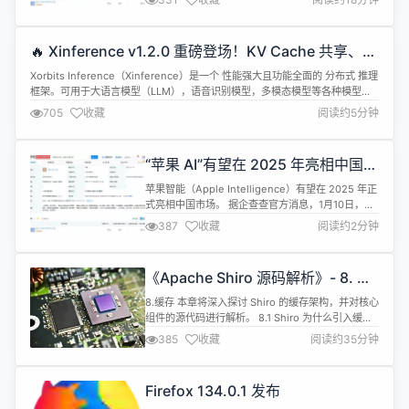
Intelligence）有望在 2025 年正式亮相中国市场。
据企查查官方消息，1 月 10 日，苹果技术开发（上
海）有限公司成立，法定代表人为 Tejas Kirit
🔥 Xinference v1.2.0 重磅登场！KV Cache 共享、
Gala，...
Cline 支持亮点频现！
Xorbits Inference（Xinference）是一个 性能强大且功能全面的 分布式 推理
框架。可用于大语言模型（LLM），语音识别模型，多模态模型等各种模型的
推理。通过 Xorbits Inference，你可以轻松地 一键部署你自己的模型或内置
705
收藏
阅读约5分钟
的前沿开源模型 - https://github.com/xorbitsai/inference。无论...
“苹果 AI”有望在 2025 年亮相中国，
已成立新公司
苹果智能（Apple Intelligence）有望在 2025 年正
式亮相中国市场。 据企查查官方消息，1月10日，苹
果技术开发（上海）有限公司成立，法定代表人为
387
收藏
阅读约2分钟
Tejas Kirit Gala，注册资本3500万美元。 公开数据
显示，该公司行业属于软件开发，主要经营范围涵盖
软件开发、大数据服务、数据处理服务以及存储支持
《Apache Shiro 源码解析》- 8. 缓
服务等。股权穿透显示，该公司由APP...
存
8.缓存 本章将深入探讨 Shiro 的缓存架构，并对核心
组件的源代码进行解析。 8.1 Shiro 为什么引入缓存
机制 随着用户规模的不断扩大，认证、授权和加密等
385
收藏
阅读约35分钟
模块的调用次数会迅速增加。例如，当每秒有 100 万
用户尝试登录系统时，认证模块每秒会被调用 100 万
次。此时， CPU 和 Memory 都会飙升，性能问题将
Firefox 134.0.1 发布
不可避免地浮现出来。 那么，如何在...