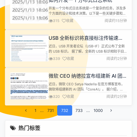
如何开发一个分布式日志系统
App。 从多位小红书内部人士...
开发一个分布式日志系统是一个复杂的任务，涉及多
个方面的设计和技术决策。以下是一些关键步骤和考
虑因素 1. 一般需求 持久性：确保日志条目不会因为
315
收藏
阅读约15分钟
单点故障而丢失。 一致性：保证所有节点上的日志最
终一致。 可用性：即使部分节点失效，系统仍然可以
处理日志写入和读取。 性能：支持高吞吐量的日志写
USB 全新标识将直接标注传输速
入和快速的查询响应时间。 扩展性：能够随着数据增
度、功率
长或用户数量增加而水平扩...
近日，USB 开发者论坛（USB-IF）正式公布了全新
的 USB 标识。 据了解，全新的 USB 标识相较于旧
版更加直观，舍弃了旧版的「USB 3.2 Gen1」、
339
收藏
阅读约2分钟
「USB 3.2 Gen2」等类似后缀，改为了由传输速度
和充电功率作为后缀。其中设备与数据线的传输速度
以 Gbps 为单位，而充电功率统一使用「W（瓦）」
微软 CEO 纳德拉宣布组建新 AI 团
为单位。 新的 USB 标识采用速度优先的...
队「CoreAI」
近日，微软 CEO Satya Nadella 在官方博客宣布，
微软将组建新的 AI 团队「CoreAI」。 据介绍，
CoreAI 将专注于开发端到端的 AI 应用平台与工具，
320
收藏
阅读约2分钟
为微软自己与其第三方客户打造端到端的 Copilot 和
AI 堆栈，以构建和运行 AI App 及 AI Agents（人工
1
...
731
智能代理）。同时 CoreAI 还将打造 GitHub C...
732
733
...
1000
热门标签