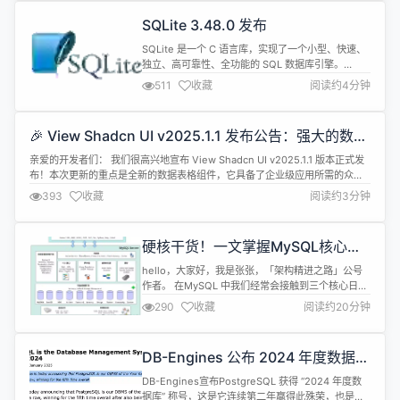
SQLite 3.48.0 发布
SQLite 是一个 C 语言库，实现了一个小型、快速、
独立、高可靠性、全功能的 SQL 数据库引擎。
SQLite 是世界上使用最多的数据库引擎。SQLite 的
511
收藏
阅读约4分钟
源代码属于公共领域，每个人都可以免费使用，用于
任何目的。 SQLite 3.48.0 现已发布，更新内容如
下： 重构用于帮助从canonical sources构建
🎉 View Shadcn UI v2025.1.1 发布公告：强大的数据
SQLite 的“configu...
表格组件震撼来袭！
亲爱的开发者们： 我们很高兴地宣布 View Shadcn UI v2025.1.1 版本正式发
布！本次更新的重点是全新的数据表格组件，它具备了企业级应用所需的众多
特性，同时我们也修复了一些已知问题。 🚀 重要链接 GitHub 仓库：
393
收藏
阅读约3分钟
https://github.com/devlive-community/view-shadcn-ui 官方文档：
http...
硬核干货！一文掌握MySQL核心日
志：binlog 、redo log、undo log
hello，大家好，我是张张，「架构精进之路」公号
作者。 在MySQL 中我们经常会接触到三个核心日
志，它们分别是：binlog、redo log、undo log。
290
收藏
阅读约20分钟
好多同学对于它们可能并不陌生，但是具体区分起来
各自的功能用途以及实现原理，那可能认知就会比较
模糊了，今天就跟大家一起，来清晰明了的介绍一下
DB-Engines 公布 2024 年度数据
这些日志的核心思想和功能原理。 1 binlog 1...
库：PostgreSQL
DB-Engines宣布PostgreSQL 获得 “2024 年度数
据库” 称号，这是它连续第二年赢得此殊荣，也是在