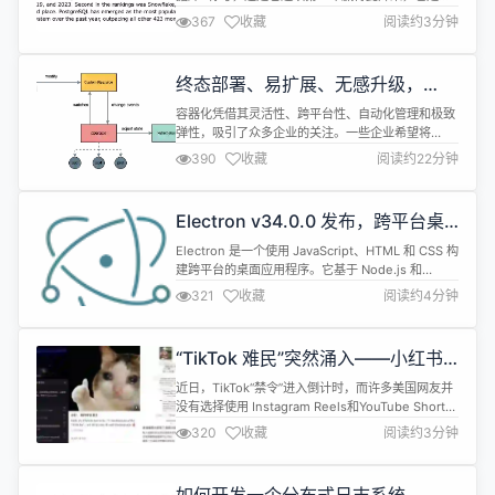
2017、2018、2019 和 2023 年称霸之后，第五次
367
收藏
阅读约3分钟
荣登榜首——名副其实的“五冠王”。 DB-Engines 是
全球知名的数据库流行度排行榜网站，其评选年度数
据库的标准为：计算数据库当前最新流行度分数的同
终态部署、易扩展、无感升级，
比增长量，分数增长最多的即...
Doris Operator 支持高效
容器化凭借其灵活性、跨平台性、自动化管理和极致
Kubernetes 容器化部署方案
弹性，吸引了众多企业的关注。一些企业希望将
Apache Doris 容器化部署，以实现高效的资源利用
390
收藏
阅读约22分钟
与部署迭代。Kubernetes 提供的编排和管理功能，
能完成大规模容器部署，但 Kubernetes 自身的复杂
性也导致众多企业面临部署复杂、运维困难、使用难
Electron v34.0.0 发布，跨平台桌
度高等挑战。 为满足用户在 Kubernetes 平...
面应用开发工具
Electron 是一个使用 JavaScript、HTML 和 CSS 构
建跨平台的桌面应用程序。它基于 Node.js 和
Chromium，被 Atom 编辑器和许多其他应用程序使
321
收藏
阅读约4分钟
用。Electron 兼容 Mac、Windows 和 Linux，可
以构建出三个平台的应用程序。 Electron v34.0.0更
新内容如下： Stack Upgrade...
“TikTok 难民”突然涌入——小红书
内部观点尚未达成一致，国内互联网
近日，TikTok“禁令”进入倒计时，而许多美国网友并
公司纷纷发英文贴揽客
没有选择使用 Instagram Reels和YouTube Shorts
等TikTok在美国竞争对手的平台，而是决定加入另一
320
收藏
阅读约3分钟
个中国社交媒体平台：小红书。 小红书也登上了
App Store 美区的下载榜榜首。小红书或许也因此成
为有史以来第一款登顶美区下载榜的名字全是汉字的