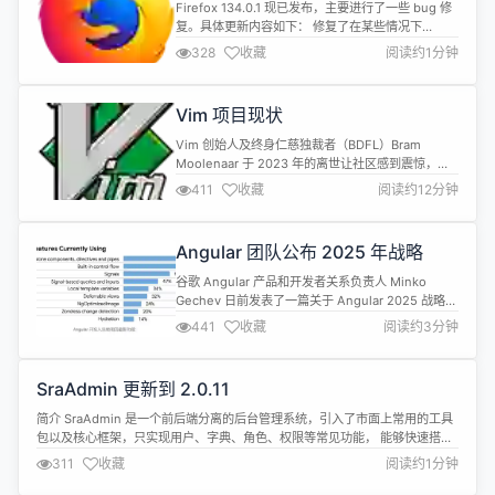
Firefox 134.0.1 现已发布，主要进行了一些 bug 修
复。具体更新内容如下： 修复了在某些情况下
YouTube 和 Google Docs 上发生的 UI 挂起问题
328
收藏
阅读约1分钟
（Bug 1939295）。 修复了影响从 Firefox 133 升
级的一些用户的启动崩溃问题（Bug 1941134）。
修复了如果用户之前恢复到早期版本，搜索引擎选择
Vim 项目现状
菜单和上...
Vim 创始人及终身仁慈独裁者（BDFL）Bram
Moolenaar 于 2023 年的离世让社区感到震惊，同
时也引发了对项目未来的担忧。 在 2024 年 11 月举
411
收藏
阅读约12分钟
行的 VimConf 大会上，现任 Vim 维护者 Christian
Brabandt 发表主题演讲“Vim 项目的新生”(the new
Vim project")，介绍了社区如何重组以...
Angular 团队公布 2025 年战略
谷歌 Angular 产品和开发者关系负责人 Minko
Gechev 日前发表了一篇关于 Angular 2025 战略的
博客文章表示，团队的年度战略重点是投资于有助于
441
收藏
阅读约3分钟
Angular 开发人员取得成功的关键领域。 目前正在
针对以下几个目标进行优化： 通过增强开发者体验来
提高开发者满意度。以及将通过继续为生态系统带来
SraAdmin 更新到 2.0.11
创新，来突破性能和开发者体验的界限。 支...
简介 SraAdmin 是一个前后端分离的后台管理系统，引入了市面上常用的工具
包以及核心框架，只实现用户、字典、角色、权限等常见功能， 能够快速搭建
一个 web 项目 更新内容 变更 quickvo-maven-plugin升级到1.0.4 优化 本地
311
收藏
阅读约1分钟
quickvo.xml模板，增加自定义注释生成 修复 使用强密码时校验异常问题