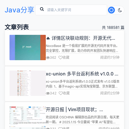
Java分享
文章列表
共 188581 篇
🔥 详情区块联动规则：开源无代码 /
低代码平台 NocoBase
NocoBase 是一个极易扩展的开源无代码开发平台。
完全掌控，无限扩展，助力你的开发团队快速响应变
化，显著降低成本，不必投入几年时间和数百万资金
362
收藏
阅读约7分钟
研发，只需要花几分钟部署 NocoBase。
NocoBase 中文官网 官方文档 在线 Demo 汇总一周
产品更新日志，最新发布可以前往我们的博客查看。
xc-union 多平台返利系统 v1.0.0 正
NocoBase 目前更新包括的版本更新包括三个分支：
式发布
ma...
xc-union多平台返利系统v1.0.0正式发布 v1.0.0版本
内容: 1、基于magic-api实现淘宝联盟、京东联盟、
多多进宝、大淘客、好单库等主流返利电商平台的接
342
收藏
阅读约2分钟
口对接； 2、基于magic-api+enjoy模板引擎完美实
现伪静态技术。 系统特点 主流返利电商平台对接 开
箱即用 HTML伪静态技术 技术架构 Java 后端：
开源日报 | Vim项目现状；
master分支为 J...
MiniMax-01开源；PG获年度数据库
欢迎阅读 OSCHINA 编辑部出品的开源日报，每天更
“五冠王”；给AI喂料的小技巧；USB
新一期。 # 2025.1.15 今日要闻 “苹果 AI”有望在
全新标识公布；AI公司是真饿了
2025 年亮相中国，已成立新公司 苹果智能（Apple
331
收藏
阅读约18分钟