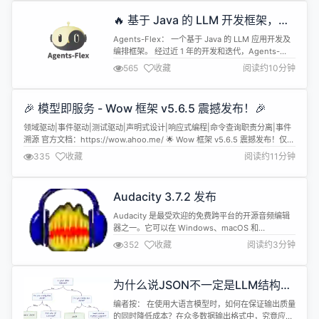
web-max-vbe...
🔥 基于 Java 的 LLM 开发框架，
Agents-Flex rc.7 发布
Agents-Flex： 一个基于 Java 的 LLM 应用开发及
编排框架。 经过近 1 年的开发和迭代，Agents-
Flex 终于迎来了 RC，也就意味着 API 基本稳定，接
565
收藏
阅读约10分钟
下来的主要工作和完善文档和细节优化，进化在几个
RC 版本后，推出正式的版本。 目前，我们也基于
Agents-Flex 开发了许多有趣的应用，如下图所
🎉 模型即服务 - Wow 框架 v5.6.5 震撼发布！🎉
示： 工作流编排等： Ag...
领域驱动|事件驱动|测试驱动|声明式设计|响应式编程|命令查询职责分离|事件
溯源 官方文档：https://wow.ahoo.me/ 🌟 Wow 框架 v5.6.5 震撼发布！仅需
编写领域模型，即可以完成服务开发！ 🌟 核心优化概览 🔧框架增强 强化状态
335
收藏
阅读约11分钟
聚合根解析与异常处理机制 新增命令后置处理器（AfterCommand）支持：支
持优先级排序与执行策...
Audacity 3.7.2 发布
Audacity 是最受欢迎的免费跨平台的开源音频编辑
器之一。它可以在 Windows、macOS 和
GNU/Linux 设备上下载和使用，并且长期以来维持
352
收藏
阅读约3分钟
更新，功能也十分丰富。 Audacity 3.7.2 现已发
布，这是一个补丁版本。一些更新内容如下：
#8290修复了当一个音轨为空时在多个音轨上应用某
为什么说JSON不一定是LLM结构化
些效果时发生崩溃的问题。 #8157#8155修复...
输出的最佳选择？
编者按： 在使用大语言模型时，如何在保证输出质量
的同时降低成本？在众多数据输出格式中，究竟应该