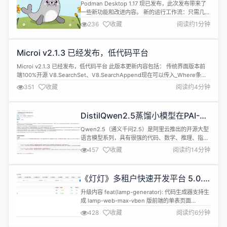
Podman Desktop 1.17 现已发布，此次发布带来了
一些新功能和改进内容。 新的运行工作流：只需几步
即可从镜像启动容器。 注册镜像配置：通过专用命令
236
收藏
阅读约1分钟
简化注册镜像的设置。 更流畅的 kind 集群体验：轻
松启动 Kubernetes 集群，无需预安装 kind 二进制
文件。 Podman 5.4：升级到最新的 Podman 引
Microi v2.1.3 已经发布，低代码平台
擎，提升性能和功能。 ...
Microi v2.1.3 已经发布，低代码平台 此版本更新内容包括： 传统界面版本前
端100%开源 V8.SearchSet、V8.SearchAppend现在可以传入_Where条件
了 弹出表格控件的[弹出前事件V8代码]新增V8.OpenTableSetWhere函数 修
351
收藏
阅读约4分钟
复PC前端v3版本表内编辑下拉框两次选择数据源丢失的bug PC前端表内编辑
新增的...
DistilQwen2.5蒸馏小模型在PAI-
ModelGallery的训练、评测、压缩
Qwen2.5（通义千问2.5）是阿里云推出的开源大型
及部署实践
语言模型系列，具有很强的代码、数学、推理、指令
遵循、多语言理解等能力。DistilQwen2.5是阿里云
457
收藏
阅读约14分钟
人工智能平台PAI基于Qwen2.5大模型推出的、通过
黑盒化知识蒸馏和白盒化Logits蒸馏结合，进行指令
遵循效果增强的、参数较小的语言模型（这里）。这
《灯灯》多租户快速开发平台 5.0.7
一系列模型在移动设备、边缘计算等资源受限的环境
发布，适配 vue-vben5
中具...
升级内容 feat(lamp-generator): 代码生成器支持生
成 lamp-web-max-vben 版前端的单表页面
refactor(lamp-oauth): 获取前端菜单接口支持meta
428
收藏
阅读约6分钟
对象的activePath属性 refactor(lamp-oauth): 获取
前端菜单接口支持2级以及多级隐藏菜单 feat(lamp-