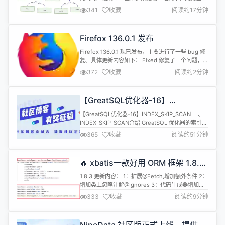
如何选择？ 我们今天为大家带来的文章中，作者通过
341
收藏
阅读约17分钟
实际测试给出建议：在某些场景下，相比广泛使用的
JSON 格式，不妨考虑一下其他数据格式，做一些测
试，挑选出既能控制成本又能保证稳定性和速度的最
Firefox 136.0.1 发布
佳选项。 文章通过对比 TSV、CSV、Columnar
JSON、YAM...
Firefox 136.0.1 现已发布，主要进行了一些 bug 修
复。具体更新内容如下： Fixed 修复了一个问题，即
在使用 CookieStore API 时，cookie 大小限制会导
372
收藏
阅读约2分钟
致网站 cookie 管理出现问题。这可能会导致登录和
其他与状态相关的问题。(Bug 1950565) 修复了
Control/Command+L 无法在新窗口中聚焦地...
【GreatSQL优化器-16】
INDEX_SKIP_SCAN
【GreatSQL优化器-16】INDEX_SKIP_SCAN 一、
INDEX_SKIP_SCAN介绍 GreatSQL 优化器的索引跳
跃扫描（Index Skip Scan） 是一种优化查询的技
365
收藏
阅读约51分钟
术，尤其在联合索引中用于减少扫描的无效行数。它
通过"跳跃"式的扫描方式，避免了对索引中无用部分
的扫描，从而提升查询效率。这种技术适合特定场
🔥 xbatis一款好用 ORM 框架 1.8.3
景，并有一定的优缺点。 索...
正式发布，真正的 ORM 框架！！！
1.8.3 更新内容： 1：扩展@Fetch,增加额外条件 2：
增加类上忽略注解@Ignores 3：代码生成器增加实
体类后缀配置 4：spring-boot-starter增加
333
收藏
阅读约9分钟
mapper-location 默认路径 /mapper/ 5：消除多数
据源可能出现的warning提示 6：增加SubQuery支
持as能力 分表配置 @Data @Sp...