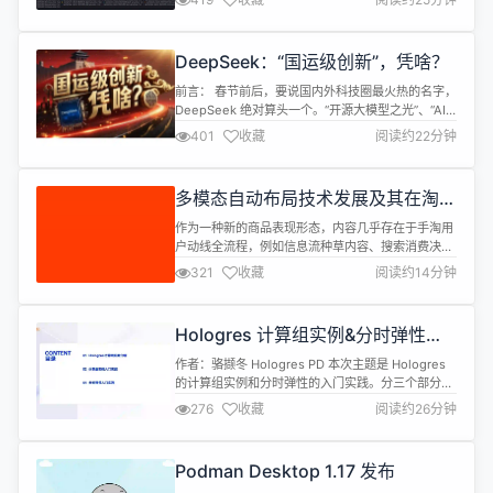
延迟问题。本文通过一次因 Sampling 服务节点宕机
引发的故障，结合代码分析其原因，并提供临时和长
期解决方案。 问题描述 一天，收到告警，
DeepSeek：“国运级创新”，凭啥？
OpenTelemetry 出现 Export...
前言： 春节前后，要说国内外科技圈最火热的名字，
DeepSeek 绝对算头一个。“开源大模型之光”、“AI
领域新星”、“有望比肩 OpenAI”…… 各种赞誉纷至沓
401
收藏
阅读约22分钟
来，甚至有人直接将其冠于“国运级创新”的说法。“国
运级创新”？ 这个帽子可实在不小。但是有人会质
疑，凭啥？本文则试着从产业共识的角度来分析，笔
多模态自动布局技术发展及其在淘内
者认为它确实担得起。 1. DeepSeek，是国运...
内容场的应用
作为一种新的商品表现形态，内容几乎存在于手淘用
户动线全流程，例如信息流种草内容、搜索消费决策
内容、详情页种草内容等。过去一年，我们通过在视
321
收藏
阅读约14分钟
频生成、图文联合生成等核心技术上的持续攻关，
AIGC内容生成在手淘多个场景取得了规模化落地价
值。本专题《淘宝的AIGC内容生成技术总结》是我
Hologres 计算组实例&分时弹性入
们摸索出的一部分实践经验，我们将开启一段时间的
门实践
内容AI专题连载，欢迎大家一起交流进...
作者：骆撷冬 Hologres PD 本次主题是 Hologres
的计算组实例和分时弹性的入门实践。分三个部分介
绍。第一部分介绍 Hologres 计算组实例的原理、架
276
收藏
阅读约26分钟
构等，第二部分展示计算组实例的入门实践，第三部
分具体演示分时弹性的相关使用实践。 一、
Hologres 计算组实例介绍 1.1 实时数仓的资源难题
Podman Desktop 1.17 发布
在使用实时数仓的过程中，在资源方面会...