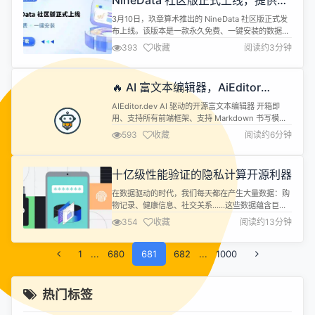
NineData 社区版正式上线，提供永
久免费本地化数据管理方案
3月10日，玖章算术推出的 NineData 社区版正式发
布上线。该版本是一款永久免费、一键安装的数据管
理解决方案，可以帮助开发者和中小企业实现高效的
393
收藏
阅读约3分钟
数据复制与数据库 DevOps 方案。具有单机部署的
本地化优势，保障数据隐私与合规，满足更多用户对
于数据隐私和成本控制的需求。 🎁有奖征文 |
🔥 AI 富文本编辑器，AiEditor
NineData 社区版发布，评测征文活动正式开启！本
v1.3.6 发布
次征文大奖...
AIEditor.dev AI 驱动的开源富文本编辑器 开箱即
用、支持所有前端框架、支持 Markdown 书写模式
什么是 AIEditor AiEditor 是一个面向 AI 的下一代富
593
收藏
阅读约6分钟
文本编辑器，她基于 Web Component，因此支持
Layui、Vue、React、Angular 等几乎任何前端框
架。她适配了 PC Web 端和手机端，并提供了...
十亿级性能验证的隐私计算开源利器
在数据驱动的时代，我们每天都在产生大量数据：购
物记录、健康信息、社交关系......这些数据蕴含巨大
价值，但也伴随着隐私泄露的风险。 试想一下： 医
354
收藏
阅读约13分钟
院希望联合研究某种疾病，但患者数据无法直接共
享。 银行想合作分析反欺诈信息，但客户隐私数据必
1
...
680
须严格保护。 AI 公司需要使用大量用户数据训练模
681
682
...
1000
型，但用户对自己数据的使用方式几乎无法控制。 传
统的数据共享方式就像在...
热门标签