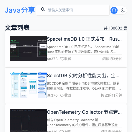
Java分享
文章列表
共 188602 篇
SpacetimeDB 1.0 正式发布，Rust
编写的开源关系型数据库
SpacetimeDB 1.0 已正式发布。 SpacetimeDB是
Rust 实现的开源关系型数据库，可让你通过名
为"modules"的存储过程将应用程序逻辑直接上载到
373
收藏
阅读约3分钟
数据库中。 你的客户端无需在客户端和数据库之间部
署网络或游戏服务器，而是直接连接到数据库，在数
据库内部执行您的应用逻辑。你可以像在普通服务器
SelectDB 实时分析性能突出，宝舵
中一样，在模块中编写所有权限和授权逻辑。 这意
成本锐减与性能显著提升的双赢之旅
味...
BOCDOP 宝舵早期基于 TiDB 构建实时数仓，随着
数据量增长，在数据处理效率、OLAP 能力扩展、功
能支持、成本与资源方面存在一定优化空间。为提升
370
收藏
阅读约11分钟
数据分析能力并优化成本，宝舵引入 SelectDB，达
成写入速度提升 10 倍，成本直降 30% 的显著成效。
本文转录自高瑞军（宝尊科技 高级架构师）在 Doris
OpenTelemetry Collector 节点宕
Summit Asia 2024 上的演...
机场景下的排查与优化
前言 OpenTelemetry Collector 是
OpenTelemetry 的核心组件，但在底层基础设施
（如 Kubernetes 节点）故障时，可能暴露出阻塞或
419
收藏
阅读约25分钟