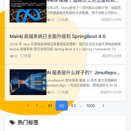
Meta 缩减了追踪员工点击鼠标和键
接待、人工协同处理、复杂问题转工单」设计，...
盘输入行为以训练 AI 的计划
今年4月，Meta宣布了一项内部AI训练计划：追踪员
工的键盘敲击和鼠标点击数据，用于训练公司的AI模
型。这项名为&quot;模型能力计划&quot;（Model
55
收藏
阅读约4分钟
Capability Initiative，简称MCI）的工具引发了内部
强烈反弹。如今，根据路透社看到的内部备忘录，
Meta决定缩减这一计划的覆盖范围
Mall4j 商城系统已全面升级到 SpringBoot 4.0
&mdash;&mdash;员工现在每天可以申请...
2026 年 Java 开源电商领域迎来重磅底层更新！国内主流企业级开源电商框架
Mall4j 商城系统 现已全线完成 Spring Boot 4.0 + Spring Framework 7.0 底
层升级，彻底告别旧版低版本框架架构，实现性能、并发、安全、扩展性全方
52
收藏
阅读约5分钟
位跃升，成为目前市面少数基于 SpringBoot4.0 构建的商用级开源电商系统。
本次升...
AI 报表是什么样子的？JimuReport
积木报表迎来 AI 真正的升级
JimuReport 积木报表 新版 AI 助手 能力全面解析
&mdash;&gt; 一句话生成报表、图表组件与 AI 对话
式修改。 引言 报表开发最大的痛点是什么？耗时。
53
收藏
阅读约15分钟
建数据集、拖字段、调格式、配分组、写合计公式
&hellip;&hellip; 一张看起来简单的报表，没个把小
1
...
时下不来。需求方一句 &quot;帮我做个销售报表
61
62
63
...
1000
&quot;，背后是大量重复...
热门标签