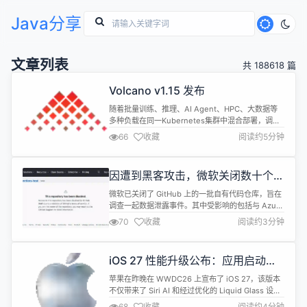
Java分享
文章列表
共 188618 篇
Volcano v1.15 发布
随着批量训练、推理、AI Agent、HPC、大数据等
多种负载在同一Kubernetes集群中混合部署，调度
器需要在资源竞争更加激烈的环境下做出更高质量的
66
收藏
阅读约5分钟
决策，同时保持作业级语义、队列公平性、拓扑亲和
性与运行稳定性。Volcano v1.15.0 现已正式发布，
围绕这些方向，在调度核心、异构资源管理、多调度
因遭到黑客攻击，微软关闭数十个开
器协同与性能可观测等方面进行了增强。 本次最值得
源仓库访问权限
关注...
微软已关闭了 GitHub 上的一批自有代码仓库，旨在
调查一起数据泄露事件。其中受影响的包括与 Azure
及 AI 编程工具相关的仓库，例如 Claude Code、
70
收藏
阅读约3分钟
Gemini 的命令行界面以及 VS Code。 据研究人员
表示，黑客在这些工具中植入了可以窃取用户密码和
其他敏感凭证的恶意软件。目前尚不清楚有多少人下
iOS 27 性能升级公布：应用启动加
载了受影响的工具。 微软发言人 Ben ...
快 30%、优化 CPU 调度策略、重构
苹果在昨晚在 WWDC26 上宣布了 iOS 27，该版本
系统级搜索底层体系
不仅带来了 Siri AI 和经过优化的 Liquid Glass 设计
语言，在基础体验层面同样花了力气。下面是 iOS
68
收藏
阅读约4分钟