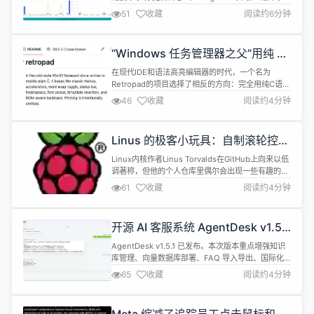
2、适配 poetry 安装依赖； 3、文件结构规整； 4、
51
收藏
阅读约6分钟
网络模型与 Ollama 模型的适配； 5、RAG、Agent
等异常处理； 系统介绍 TaiXu-Admin 是 AI 技术集
成的智能技术系统，后端用 Pyth...
“Windows 任务管理器之父”用纯 C
手搓了一个文本编辑器，致敬经典
在现代IDE和语法高亮编辑器的时代，一个名为
Petzold 编程风格
Retropad的项目选择了相反的方向：完全用纯C语言
重写一个Windows记事本。这个项目由
46
收藏
阅读约4分钟
&ldquo;Windows任务管理器之父&rdquo;Dave W.
Plummer创造，目标非常明确&mdash;&mdash;在
不使用任何现代框架的情况下，完整复现经典
Linus 的极客小玩具：自制滚轮控制
Windows记事本的每一个功能。该软件体积仅为...
器，用 RP2350 实现音量控制
Linux内核作者Linus Torvalds在GitHub上向来以低
调著称，但他的个人仓库里偶尔会出现一些有趣的项
目。最近曝光的ScrollWheel就是一个典型的例子：
61
收藏
阅读约4分钟
这是一个基于RP2350（树莓派Pico 2）芯片的极客
小制作，功能是做一个滚轮控制器
&mdash;&mdash;通过旋转编码器控制电脑音量。
开源 AI 客服系统 AgentDesk v1.5.1
ScrollWheel的技术实现相当硬核。项...
版本发布
AgentDesk v1.5.1 已发布。本次版本重点增强知识
库管理、向量数据库部署、FAQ 导入导出、国际化
错误提示和构建部署体验，适合正在使用
65
收藏
阅读约4分钟
AgentDesk 搭建企业 AI 客服、知识库问答和智能服
务工作台的团队升级。 AgentDesk 是一套面向企业
客服与服务团队的开源 AI 客服系统，围绕「AI 优先