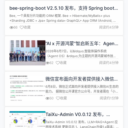
值论坛&rdquo;在会展中心内隆重举行，成为本届大
bee-spring-boot V2.5.10 发布，支持 Spring boot
会备受瞩目的重磅分论坛。 本届大会以&ldquo;拾级
各大主流版本
&rdquo;...
Bee, 一个具有分片功能的 ORM 框架. Bee = Hibernate/MyBatis+ plus
+Sharding JDBC + Jpa+ Spring data+ GraphQL+ App ORM (Android, 鸿
蒙) 小巧玲珑！仅 935K, 还不到 1M, 但却是功能强大！ V2.5.10 (LTS 版) ** 本
66
收藏
阅读约4分钟
次升级，以修复 bug...
“AI x 开源鸿蒙”智启新五年：Agent
OS 从概念走向系统，从系统走向生
2026年6月7日，以&ldquo;智能体操作系统
态
（Agent OS）&rdquo;为主题的开源鸿蒙城市技术
论坛上海站在上海交通大学举行。本次活动汇聚高校
62
收藏
阅读约4分钟
与产业界代表，邀请来自上海交通大学、复旦大学等
多所高校的教授以及华为等头部企业一线研发专家，
围绕端侧智能体与智能体操作系统的协同演进开展深
微信宣布面向开发者提供接入微信
度交流，共同探讨智能体系统面临的机遇、未来发展
AI 生态的能力
方向及关键挑战，重点剖...
6月8日，微信正式面向开发者提供接入微信AI生态的
能力。 据微信公开课官方公众号，开发者需在「小程
序管理后台-AI能力」主动授权接入微信AI。同时，
50
收藏
阅读约1分钟
平台提供了自动模式与开发模式两种接入选项，以满
足不同规模团队的开发需求。 自动模式需授权平台提
审时读取小程序源码，无需投入额外开发。平台将可
TaiXu-Admin V0.0.12 发布，
分析开发者的小程序页面，让微信AI能直接操作 开发
LLM+RAG+Agent 应用技术系统
模式中，开发者可基于小...
TaiXu-Admin V0.0.12 发布，LLM+RAG+Agent 应
用技术系统 更新日志 1、LangChain升级1.x版本；