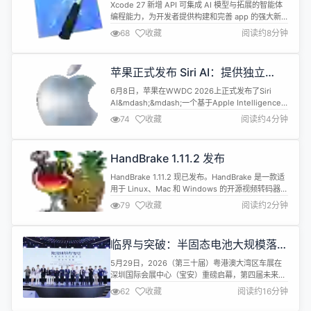
App 开发提速
Xcode 27 新增 API 可集成 AI 模型与拓展的智能体
编程能力，为开发者提供构建和完善 app 的强大新
工具。 Apple 今日推出全新智能功能、扩展的
68
收藏
阅读约8分钟
Xcode 生产力功能及多项平台优化，旨在提升 app
的运行速度与兼容性，同时助力开发者更轻松地打造
app。 &ldquo;开发者是整个 Apple 生态的核心，而
苹果正式发布 Siri AI：提供独立
我们的目标是为他们提供卓越的...
App、更强大更具人格的 AI 助手时
6月8日，苹果在WWDC 2026上正式发布了Siri
代到来
AI&mdash;&mdash;一个基于Apple Intelligence
全面重构的全新语音助手版本。 Siri AI的核心升级体
74
收藏
阅读约4分钟
现在四个维度。首先是对话能力的大幅提升：新的
Siri可以进行自然的来回对话，给出详细且引人入胜
的回复，不再像以前那样只能执行单一指令。其次是
HandBrake 1.11.2 发布
个人上下文理解能力&mdash;...
HandBrake 1.11.2 现已发布。HandBrake 是一款适
用于 Linux、Mac 和 Windows 的开源视频转码器。
具体更新内容如下： All platforms Video 修复了执
79
收藏
阅读约2分钟
行两遍无损 x265 编码时发生的崩溃问题。 修复了执
行两遍 MPEG-4/MPEG-2/VP9/FFV1 编码时发生的
内存泄漏问题 Audio 更新了支持...
临界与突破：半固态电池大规模落地
元年 探寻产业变革价值坐标
5月29日，2026（第三十届）粤港澳大湾区车展在
深圳国际会展中心（宝安）重磅启幕，第四届未来汽
车先行者大会同步举办。5月30日下午，由搜狐汽
62
收藏
阅读约16分钟
车、深圳市联合车展管理有限公司、深圳市中成联合
会展管理有限公司联合主办的&ldquo;半固态电池价