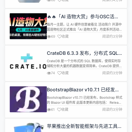
27 的核心性能数据。 应用启动速度提升是本次最受
关注的变化之一。苹果通过预加载机制，让用户在点
击应用图标之前就已完成关键数据的准备工作，使得
🔥🔥「AI 造物大赏」参与OSC活动
iPhone 和 iPad 上的应用...
瓜分千元惊喜好礼
每月一主题，让 AI 硬件创意被看见 活动简介 开源中
国造物社区正式推出「AI 造物大赏」月度系列活动，
面向全网硬件创客征集 AI 加持的实体项目。不限硬
69
收藏
阅读约3分钟
件品牌、不限开发平台，只要你有想法、有作品，就
来秀！ * 6月主题：AI 桌面硬件 你的桌面上，有哪些
AI 加持的硬核好物？ 无论是会说话的桌面搭子、智
CrateDB 6.3.3 发布，分布式 SQL
能台灯、AI 助手小盒子，还是自动化的生产力工具
数据库
&m...
CrateDB 是一个分布式的 SQL 数据库，使得实时存
储和分析大量的机器数据变得简单。CrateDB 提供了
通常与 NoSQL 数据库相关的可扩展性和灵活性，最
74
收藏
阅读约3分钟
小的 CrateDB 集群可以轻松地每秒摄取数万条记
录。这些数据可以在整个集群中实时地、临时地、并
行地进行查询。 CrateDB 6.3.3 现已正式发布，该版
BootstrapBlazor v10.7.1 已经发
本更新内容如下： 更改了 Postg...
布，Bootstrap 样式的 Blazor UI 组
BootstrapBlazor v10.7.1 已经发布，Bootstrap 样式
件库
的 Blazor UI 组件库 此版本更新内容包括： Release
2026-06-09 V10.7.0 Features feat(Html2Pdf):
61
收藏
阅读约3分钟
更新版本 10.0.8 依赖包更新到最新 by
@ArgoZhang in https://github.com/dot...
苹果推出全新智能框架与先进工具为