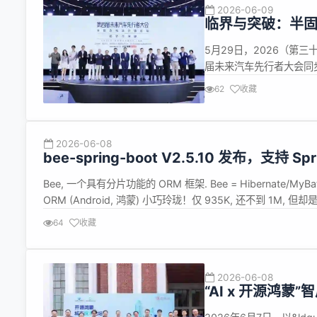
2026-06-09
临界与突破：半固
5月29日，2026（第
届未来汽车先行者大会同
司、深圳市中成联合会展管理
62
收藏
中心内隆重举行，成为本届大
2026-06-08
bee-spring-boot V2.5.10 发布，支持 S
Bee, 一个具有分片功能的 ORM 框架. Bee = Hibernate/MyBatis+ 
ORM (Android, 鸿蒙) 小巧玲珑！仅 935K, 还不到 1M, 但却是
64
收藏
2026-06-08
“AI x 开源鸿蒙
走向生态