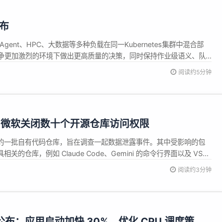
发布
Agent、HPC、大数据等多种负载在同一Kubernetes集群中混合部
争更加激烈的环境下做出更高质量的决策，同时保持作业级语义、队
稳定性。Volcano v1.15.0 现已正式发布，围绕这些方向，在调度
阅读约5分钟
度器协同与性能可观测等方面进行了增强。 本次最值得关注...
，微软关闭数十个开源仓库访问权限
b 上的一批自有代码仓库，旨在调查一起数据泄露事件。其中受影响的包
程工具相关的仓库，例如 Claude Code、Gemini 的命令行界面以及 VS
表示，黑客在这些工具中植入了可以窃取用户密码和其他敏感凭证的恶意软
阅读约3分钟
载了受影响的工具。 微软发言人 Ben ...
级公布：应用启动加快 30%、优化 CPU 调度策