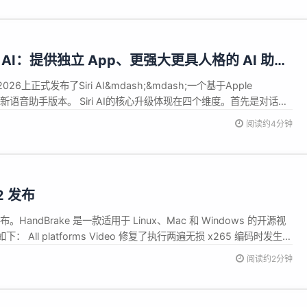
i AI：提供独立 App、更强大更具人格的 AI 助手
26上正式发布了Siri AI&mdash;&mdash;一个基于Apple
重构的全新语音助手版本。 Siri AI的核心升级体现在四个维度。首先是对话能
i可以进行自然的来回对话，给出详细且引人入胜的回复，不再像以前那
阅读约4分钟
个人上下文理解能力&mdash;...
.2 发布
现已发布。HandBrake 是一款适用于 Linux、Mac 和 Windows 的开源视
All platforms Video 修复了执行两遍无损 x265 编码时发生的
MPEG-4/MPEG-2/VP9/FFV1 编码时发生的内存泄漏问题 Audio
阅读约2分钟