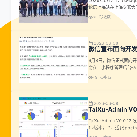
2026年6月7日，以&ld
论坛上海站在上海交通大
复旦大学等多所高校的教
61
收藏
系统的协同演进开展深度
重点剖...
2026-06-08
微信宣布面向开发
6月8日，微信正式面向开
需在「小程序管理后台-A
两种接入选项，以满足不
49
收藏
码，无需投入额外开发。
中，开发者可基于小...
2026-06-08
TaiXu-Admin 
TaiXu-Admin V0.0.
1.x版本； 2、适配 poe
配； 5、RAG、Agent 