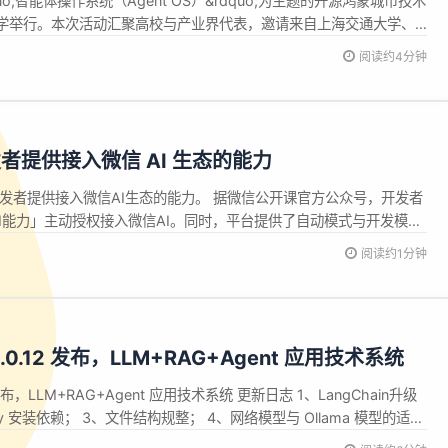
quo;智能体操作系统（Agent OS）&rdquo;为主题的开源鸿蒙城市技术
学举行。本次活动汇聚高校与产业界代表，邀请来自上海交通大学、
授以及华为等头部企业一线研发专家，围绕端侧智能体与智能体操作
阅读约4分钟
交流，共同探讨智能体系统面临的机遇、未来发展方向及关键挑战，
者提供接入微信 AI 生态的能力
发者提供接入微信AI生态的能力。 据微信公开课官方公众号，开发者
I能力」主动授权接入微信AI。同时，平台提供了自动模式与开发模式
同规模团队的开发需求。 自动模式需授权平台提审时读取小程序源
阅读约1分钟
平台将可分析开发者的小程序页面，让微信AI能直接操作 开发模式
V0.0.12 发布，LLM+RAG+Agent 应用技术系统
12 发布，LLM+RAG+Agent 应用技术系统 更新日志 1、LangChain升级
try 安装依赖； 3、文件结构规整； 4、网络模型与 Ollama 模型的适
等异常处理； 系统介绍 TaiXu-Admin 是 AI 技术集成的智能技术系统，