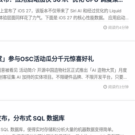
搜索底层体系
宣布了 iOS 27，该版本不仅带来了 Siri AI 和经过优化的 Liquid
础体验层面同样花了力气。下面是 iOS 27 的核心性能数据。 应用启动
的变化之一。苹果通过预加载机制，让用户在点击应用图标之前就已
阅读约4分钟
iPhone 和 iPad 上的应用...
物大赏」参与OSC活动瓜分千元惊喜好礼
件创意被看见 活动简介 开源中国造物社区正式推出「AI 造物大赏」月度
客征集 AI 加持的实体项目。不限硬件品牌、不限开发平台，只要你
* 6月主题：AI 桌面硬件 你的桌面上，有哪些 AI 加持的硬核好物？
阅读约3分钟
智能台灯、AI 助手小盒子，还是自动化的生产力工具&m...
.3 发布，分布式 SQL 数据库
式的 SQL 数据库，使得实时存储和分析大量的机器数据变得简单。