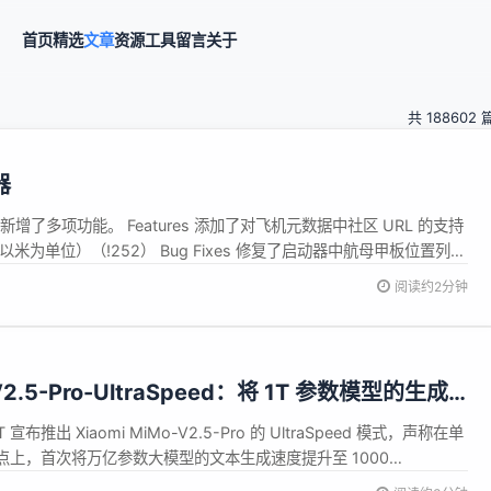
首页
精选
文章
资源
工具
留言
关于
共 188602 
器
误并新增了多项功能。 Features 添加了对飞机元数据中社区 URL 的支持
（以米为单位）（!252） Bug Fixes 修复了启动器中航母甲板位置列表
阅读约2分钟
2.5-Pro-UltraSpeed：将 1T 参数模型的生成
PS
eRT 宣布推出 Xiaomi MiMo-V2.5-Pro 的 UltraSpeed 模式，声称在单
 节点上，首次将万亿参数大模型的文本生成速度提升至 1000
.5-Pro-UltraSpeed API 同步上线，采用限时体验价，定价为 MiMo-