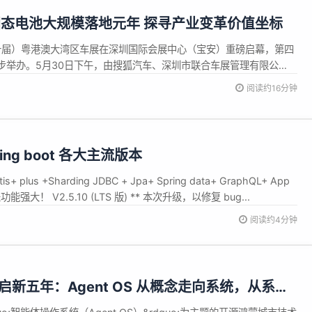
态电池大规模落地元年 探寻产业变革价值坐标
三十届）粤港澳大湾区车展在深圳国际会展中心（宝安）重磅启幕，第四
步举办。5月30日下午，由搜狐汽车、深圳市联合车展管理有限公
有限公司联合主办的&ldquo;半固态电池价值论坛&rdquo;在会展
阅读约16分钟
会备受瞩目的重磅分论坛。 本届大会以&ldquo;拾级&rdquo;...
pring boot 各大主流版本
plus +Sharding JDBC + Jpa+ Spring data+ GraphQL+ App
功能强大！ V2.5.10 (LTS 版) ** 本次升级，以修复 bug...
阅读约4分钟
”智启新五年：Agent OS 从概念走向系统，从系统