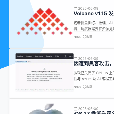
2026-06-09
Volcano v1.15 
随着批量训练、推理、AI 
署，调度器需要在资源竞
列公平性、拓扑亲和性与运行
65
收藏
核心、异构资源管理、多调
2026-06-09
因遭到黑客攻击
微软已关闭了 GitHu
括与 Azure 及 AI 编
Code。 据研究人员
68
收藏
件。目前尚不清楚有多少人下
2026-06-09
iOS 27 性能升