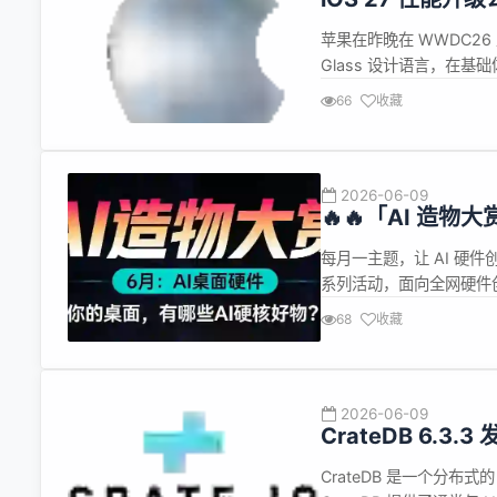
略、重构系统级
苹果在昨晚在 WWDC26 上
Glass 设计语言，在基
速度提升是本次最受关注
66
收藏
完成关键数据的准备工作，使得 
2026-06-09
🔥🔥「AI 造
每月一主题，让 AI 硬
系列活动，面向全网硬件创
有想法、有作品，就来秀！ 
68
收藏
无论是会说话的桌面搭子、
2026-06-09
CrateDB 6.3
CrateDB 是一个分布