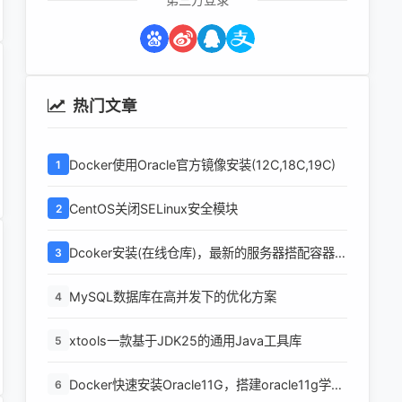
热门文章
Docker使用Oracle官方镜像安装(12C,18C,19C)
1
CentOS关闭SELinux安全模块
2
Dcoker安装(在线仓库)，最新的服务器搭配容器使
3
用
MySQL数据库在高并发下的优化方案
4
xtools一款基于JDK25的通用Java工具库
5
Docker快速安装Oracle11G，搭建oracle11g学习
6