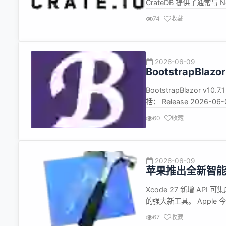
CrateDB 提供了通常与
松地每秒摄取数万条记录
74
收藏
CrateDB 6.3.3 现
2026-06-09
BootstrapBlazo
组件库
BootstrapBlazor v1
括： Release 2026-06-
到最新 by @ArgoZhang in 
60
收藏
2026-06-09
苹果推出全新智能
Xcode 27 新增 AP
的强大新工具。 Apple
旨在提升 app 的运行速
67
收藏
个 Apple 生态的核心