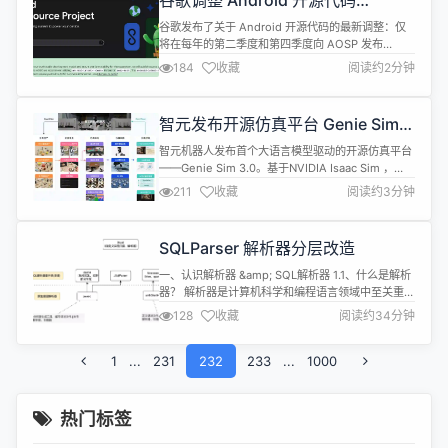
谷歌调整 Android 开源代码
（AOSP）发布节奏，从每年四次改
谷歌发布了关于 Android 开源代码的最新调整：仅
为仅两次
将在每年的第二季度和第四季度向 AOSP 发布
Android 源代码。 AOSP 官网写道： 自 2026 年
184
收藏
阅读约2分钟
起，为了与我们稳定的主干开发模式保持一致，并确
保生态系统的平台稳定性，我们将在第二季度和第四
季度向 AOSP 发布源代码。 对于构建和贡献 AOSP
智元发布开源仿真平台 Genie Sim
代码，我们建议使用 android-late...
3.0
智元机器人发布首个大语言模型驱动的开源仿真平台
——Genie Sim 3.0。基于NVIDIA Isaac Sim ，
Genie Sim 3.0融合三维重建与视觉生成，打造数字
211
收藏
阅读约3分钟
孪生级的高保真环境；首创大语言模型驱动的场景泛
化技术，让万级场景的生成只需几分钟。 精准重建：
依托 MetaCam手持3D激光扫描仪，结合高分辨率
SQLParser 解析器分层改造
RGB、360° LiDAR点云与厘米...
一、认识解析器 &amp; SQL解析器 1.1、什么是解析
器？ 解析器是计算机科学和编程语言领域中至关重要
的工具，其核心作用是将人类可理解的 “形式化语言”
128
收藏
阅读约34分钟
（如代码、数据格式、表达式等）转换为机器可处理
的结构，从而实现信息的解析、验证和后续处理。我
1
...
231
们需要解析器的原因可以从多个维度来理解。 人类使
232
233
...
1000
用的语言（无论是编程语言如 Python、数据格式如
JSON...
热门标签