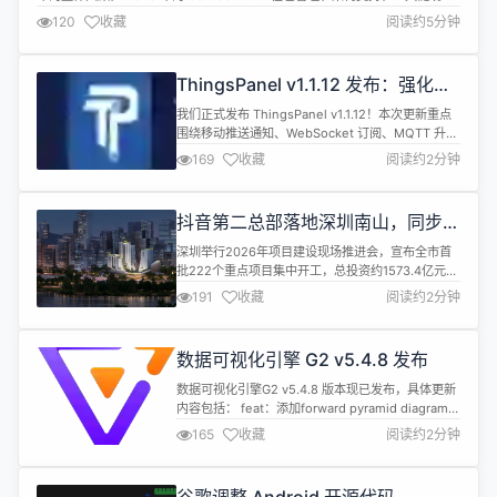
化、社区贡献与基础设施建设等方面都有显著进展。二进制包覆盖扩大与新平
120
收藏
阅读约5分钟
台支持降低了入门门槛，同时保持 Gentoo 一贯的高度可定制与透明开发模
式。 值得一提的事，Gentoo 开...
ThingsPanel v1.1.12 发布：强化实
时监控与消息推送能力
我们正式发布 ThingsPanel v1.1.12！本次更新重点
围绕移动推送通知、WebSocket 订阅、MQTT 升级
等方向进行全面强化，为设备监控、用户通知与系统
169
收藏
阅读约2分钟
性能带来显著提升。 ✨ 新功能 移动推送通知系统：
支持APP消息推送、成员通知管理 用户选择器API：
支持用户列表检索、模糊搜索和分页 WebSocket订
抖音第二总部落地深圳南山，同步建
阅：实时设备在线状态订阅，支持批量...
设字节跳动 AI lab 研究中心
深圳举行2026年项目建设现场推进会，宣布全市首
批222个重点项目集中开工，总投资约1573.4亿元。
其中，南山区首批项目30个，项目总投资约309.9亿
191
收藏
阅读约2分钟
元，居全市各区首位，涉及产业、基础设施、社会民
生等多个领域。产业项目中，“泛视频类科技研发总
部”项目备受关注。 根据介绍，“泛视频类科技研发总
数据可视化引擎 G2 v5.4.8 发布
部”项目位于南山区粤海街道，将打造大湾区泛视频
类，研发产业集群...
数据可视化引擎G2 v5.4.8 版本现已发布，具体更新
内容包括： feat：添加forward pyramid diagram
#7232 docs：更新文档#7235 fix：滚动条默认情况
165
收藏
阅读约2分钟
下不应启用自适应过滤#7238 fix：交互元素悬停缩
放#7236 docs：更新 event 文档#7239 docs：添
加场景可视化示例#7240 docs：调整...