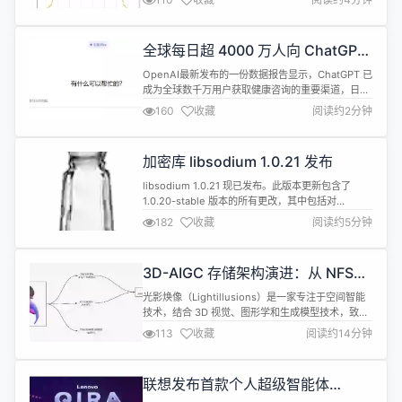
https://data.stackexchange.com/stackoverflow/quer
开发者Theodore Smith曾是该网站贡献者排名前
1% 的佼佼者，早在一年前他就预...
全球每日超 4000 万人向 ChatGPT
寻求医疗建议
OpenAI最新发布的一份数据报告显示，ChatGPT 已
成为全球数千万用户获取健康咨询的重要渠道，日均
访问量突破4000万人次。 报告指出，这一趋势在非
160
收藏
阅读约2分钟
临床任务中尤为显著。每周有约160万至190万条用
户消息集中在健康保险领域，包括保险计划对比、账
单理赔咨询及资格审核等。用户并非单纯将其作为诊
加密库 libsodium 1.0.21 发布
断工具，更多是利用 AI 来整理复杂的医学术语、解
释保险条款以及...
libsodium 1.0.21 现已发布。此版本更新包含了
1.0.20-stable 版本的所有更改，其中包括对
crypto_core_ed25519_is_valid_point()函数的安全
182
收藏
阅读约5分钟
修复，以及两组新函数： 新crypto_ipcrypt_实现了
对 IP 地址进行安全加密和匿名化的机制。 新增
sodium_bin2ip和sodium_ip2bi...
3D-AIGC 存储架构演进：从 NFS、
GlusterFS 到 JuiceFS
光影焕像（Lightillusions）是一家专注于空间智能
技术，结合 3D 视觉、图形学和生成模型技术，致力
于打造创新的 3D 基础模型公司。公司由谭平教授领
113
收藏
阅读约14分钟
导，谭教授曾担任阿里巴巴达摩院实验室负责人，目
前是香港科技大学的教授，同时担任冯诺伊曼人工智
能研究室副院长，并是香港科技大学与比亚迪联合实
联想发布首款个人超级智能体
验室的主任。 区别于二维模型，三维模型单个模型的