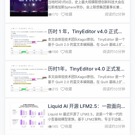
Lenovo Qira
大小可达几 G...
当地时间1月6日，史上最大规模联想创新科技大会在
拉斯维加斯Sphere举办，会上联想集团董事长兼
CEO杨元庆重磅发布面向全球的首款个人超级智能体
170
收藏
阅读约2分钟
Lenovo Qira。 联想集团首席技术官Tolga Kurtoglu
进一步阐释，混合式AI实现这一目标的背后，离不开
智能模型编排（Intelligent Model
历时 1 年，TinyEditor v4.0 正式发
Orchestration）、智能体内核（Ag...
布
本文由体验技术团队Kagol原创。 TinyEditor 是一个
基于 Quill 2.0 的富文本编辑器，在 Quill 基础上扩
展了丰富的模块和格式，框架无关、功能强大、开箱
166
收藏
阅读约10分钟
即用。 源码：https://github.com/opentiny/tiny-
editor 官网：https://opentiny.github.io/tiny-
editor 去年1...
历时1年，TinyEditor v4.0 正式发
布！
本文由体验技术团队Kagol原创。 TinyEditor 是一个
基于 Quill 2.0 的富文本编辑器，在 Quill 基础上扩
展了丰富的模块和格式，框架无关、功能强大、开箱
215
收藏
阅读约10分钟
即用。 源码：https://github.com/opentiny/tiny-
editor 官网：https://opentiny.github.io/tiny-
editor 去年1...
Liquid AI 开源 LFM2.5：一款面向
边缘设备的小型 AI 模型家族
Liquid AI 最近开源了 LFM2.5，这是一个新一代的
小型基础模型家族，基于 LFM2架构，专注于边缘设
备和本地部署。该模型家族包括 LFM2.5-1.2B-Base
165
收藏
阅读约3分钟
和 LFM2.5-1.2B-Instruct，同时扩展了日语、视觉
语言和音频语言的变种。 LFM2.5 保留了针对 CPU