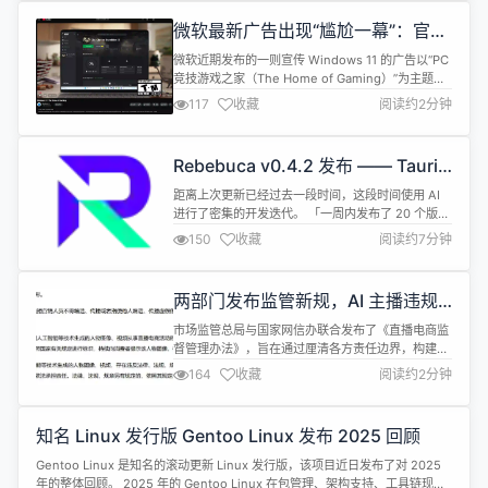
和 NPU 设计的混合 LFM2架构，旨在实现快速且内
微软最新广告出现“尴尬一幕”：官方
存高效...
视频竟然展示 Chrome 浏览器
微软近期发布的一则宣传 Windows 11 的广告以“PC
竞技游戏之家（The Home of Gaming）”为主题，
在展示多款热门游戏时，画面中的 Windows 11 任务
117
收藏
阅读约2分钟
栏上意外出现了谷歌 Chrome 浏览器图标，这一细
节被网友迅速发现并广泛传播。 这件事之所以引发关
注，是因为微软近年来一直在积极推广自家的
Rebebuca v0.4.2 发布 —— Tauri
Microsoft Edge 浏览器...
开发的命令“收藏夹”
距离上次更新已经过去一段时间，这段时间使用 AI
进行了密集的开发迭代。 「一周内发布了 20 个版
本」，从 v0.2.0 一路更新到 v0.4.2，带来了大量令
150
收藏
阅读约7分钟
人兴奋的新功能！ 官网也进行了大幅修改，直接变成
可以体验功能的模拟Demo。 让我们一起看看
Rebebuca 有哪些重大改进。 宏任务 - 一键启动整
两部门发布监管新规，AI 主播违规
个开发环境 这是本次更新最重要的功能之一。 开...
由运营者担责
市场监管总局与国家网信办联合发布了《直播电商监
督管理办法》，旨在通过厘清各方责任边界，构建更
加公平、透明的直播购物环境。 此次新规的一大亮点
164
收藏
阅读约2分钟
是明确了直播电商生态中各类主体的法律红线。除了
落实平台的资质核验与消费者维权责任外，办法还细
化了直播间运营者、主播以及MCN机构的义务。 例
知名 Linux 发行版 Gentoo Linux 发布 2025 回顾
如，MCN机构必须加强对主播的招募与培训管理，
而直播间运营者则需建立完善的身份核...
Gentoo Linux 是知名的滚动更新 Linux 发行版，该项目近日发布了对 2025
年的整体回顾。 2025 年的 Gentoo Linux 在包管理、架构支持、工具链现代