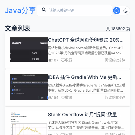
Java分享
文章列表
共 188602 篇
ChatGPT 全球网页份额暴跌 20%，
Gemini 份额破 20%
网络分析机构SimilarWeb最新数据显示，ChatGPT
在2026年1月的全球网页端流量份额已跌至64.5%，
相较2025年1月86.7%的绝对统治地位，一年内流失
107
收藏
阅读约2分钟
超20个百分点。与此同时，谷歌 Gemini 份额突破
21.5%，首次跨越 20% 关口，成为最大受益者。
Gemini：凭借多模态生成、深度集成Android生
IDEA 插件 Gradle With Me 更新
态、免费开放等策略，增速持续领...
1.2.x，新增 JDK、Gradle Build 助
IDEA插件Gradle小助手Gradle With Me更新1.2.x版
力开发
本啦，新增JDK、Gradle Build等配置自动同步助力
多JDK版本开发！ 🏷️ 标签 ：#gradle #idea插件
154
收藏
阅读约6分钟
#java #nexus #gpvp #GradleWithMe
#MavenSearch #GradleUpdate #JDK切换
#Gradle Buil...
Stack Overflow 每月“提问”数量持
续减少，已跌破 18 年前起点
全球最大编程问答社区 Stack Overflow 似乎“凉
了”。从该社区每月“提问”数量来看，其上月的数据比
18 年前上线首月还要少。
110
收藏
阅读约4分钟