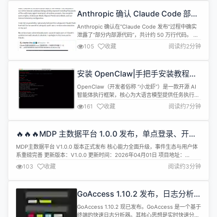
型等领域拥...
Anthropic 确认 Claude Code 部分
源码泄露
Anthropic 确认在“Claude Code 发布”过程中确实
泄露了“部分内部源代码”，共计约 50 万行代码。 相
关发言人表示：“此次事件未涉及或泄露任何敏感的
105
收藏
阅读约2分钟
客户数据或凭证。这是人为失误导致的发布打包问
题，而非安全漏洞。我们正在采取措施以防止此类事
件再次发生。” 一个账号为Kevin Naughton Jr 的用
安装 OpenClaw|手把手安装教程：
户发帖自称为此次事件负责的工程师，并...
零基础 Kimi 本地化部署+全流程避
OpenClaw（开发者俗称 “小龙虾”）是一款开源 AI
坑指南
智能体执行框架，核心为大语言模型提供任务执行、
工具调用、全场景自动化能力，堪称 AI 操控数字世
161
收藏
阅读约7分钟
界的 “手脚”；本次教程选用的 Moonshot AI 自研
Kimi 大模型，是 OpenClaw 生态适配最成熟、官方
原生集成的 “大脑”。 二者组成「思考决策 - 落地执
🔥🔥🔥MDP 主数据平台 1.0.0 发布，单点登录、开放
行」的完整 AI 智能体闭环...
平台、管理中心应有尽有
MDP主数据平台 V1.0.0 版本正式发布 核心能力全面升级，事件生态与用户体
系重磅完善 更新版本：V1.0.0 更新时间：2026年04月01日 项目地址：
https://github.com/henhen6/mdp https://gitcode.com/henhen6/mdp
103
收藏
阅读约3分钟
https://gitee.com/henhen6/mdp ✨ 功能新增...
GoAccess 1.10.2 发布，日志分析
工具
GoAccess 1.10.2 现已发布。GoAccess 是一个基于
终端的快速日志分析器。其核心思想是实时快速分析