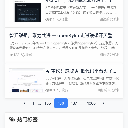
不是哥们，现在都这么开源了？？？
色 —— 安全第一，软件正常运行其次。 评...
3月的最后两天（不是愚人节），一个奇怪的开源项
目突然在X上引发了讨论： 这个项目的作者 yetone
在 GitHub 上有不少作品，其中最出名的一个叫
111
收藏
阅读约7分钟
avante.nvim——让 Neovim 编辑器用起来像
Cursor 那样支持 AI 辅助编程，目前积累了 17.7k
star，显然是一个正经的开源作者（） 而他发布的这
智汇联想，聚力共进 — openKylin 走进联想开天暨常
个新项目：voice-inpu...
务委员会会议召开
3月27日，2026年OpenAtom openKylin（简称“openKylin”）走进联想开天
暨常务委员会2-3月会议在北京召开，委员及TOC导师线下参会。 议程一 参观
联想总部未来中心 联想开天科技有限公司是openKylin项目钻石捐赠人，并深
122
收藏
阅读约2分钟
度参与社区生态建设。目前已成功实现openKylin操作系统与AI PC、联想开天
智能体小天、小天公文和开...
🔥 重磅！这款 AI 低代码平台火了：
一句话生成应用，一键输出
无需写代码，AI帮你从设计稿生成完整应用 在数字化
Web/H5/UniApp
转型的浪潮中，低代码开发已成为企业降本增效的利
器。今天要介绍的 VTJ.PRO，不仅是一个低代码平
101
收藏
阅读约10分钟
台，更是一个融合了 AI 能力的在线开发环境。 它让
开发者（甚至非技术人员）能够通过可视化拖拽和 AI
1
...
135
对话的方式，快速构建跨平台应用。最让人惊艳的
136
137
...
1000
是，它可以直接输出 Web、H5 和 UniApp 三端的独
立项...
热门标签