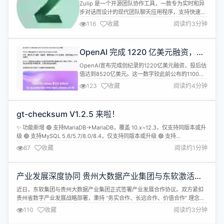
协作工具
专业观众，各大科...
Zulip 是一个开源团队协作工具，一款专为实时和异
步对话而设计的现代团队聊天应用程序，支持快速搜
索、拖放文件上传、图像预览、组私人消息、可听通
116
收藏
阅读约3分钟
知、错过电子邮件消息提醒与桌面应用等。 Zulip
Server 11.6 现已发布，一些更新亮点如下： CVE-
2026-26058：精心构造的导出压缩包可能导致导入
OpenAI 完成 1220 亿美元融资，估
服务器在导入过程中将zulip用户可读取的任何文...
值达 8520 亿美元
OpenAI宣布完成创纪录的1220亿美元融资，投后估
值达到8520亿美元。这一数字较此前公布的1100亿
美元融资规模进一步扩大，标志着这家AI独角兽在全
123
收藏
阅读约4分钟
球资本市场持续获得强劲信心，同时也为其潜在的
IPO之路铺平道路。 本轮融资由软银领投，
Andreessen Horowitz、D.E. Shaw Ventures等投
gt-checksum V1.2.5 来啦！
资机构参与。值得注意的是，OpenAI首...
✨ 功能新增 🟢 支持MariaDB→MariaDB，覆盖 10.x~12.3，仅支持同版本或升
级 🟢 支持MySQL 5.6/5.7/8.0/8.4，仅支持同版本或升级 🟢 支持
MariaDB→MySQL 8.0/8.4，支持 JSON / 排序集自动映射 🔧 优化 统一结构
87
收藏
阅读约1分钟
差异分级，字符集 / 元数据比对更精准 🧪 测试 新增多场景回归测试，...
产业发展深度协同 贵州大数据产业集团与东软激活数
据要素新价值
近日，东软集团与贵州大数据产业集团正式签署产业发展合作协议。双方紧扣
贵州省数字产业发展战略部署，秉持 “务实合作、长远合作、价值合作” 理念，
聚力探索数据要素价值化在民生服务、就业促进、经济发展、创新赋能等领域
110
收藏
阅读约3分钟
的实践应用，以实干担当为国家数字经济高质量发展贡献智慧与力量。 强强联
合，深度协同新篇章 东软在智慧城市、医疗健康、数据价值化、企业数智化转