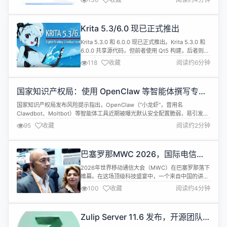
能完成 (Feature-Complete) 成熟阶段，以确保其
长期稳定、安全和可持续发展。作为这项工作的一部
分，Lodash 正在重启其治理结构。一份章程草案即
Krita 5.3/6.0 现已正式推出
将发布。...
Krita 5.3.0 和 6.0.0 现已正式推出。Krita 5.3.0 和
6.0.0 共享源代码，但前者使用 Qt5 构建，后者则使
用 Qt6。两者的功能几乎完全一致，但 6.0.0 带有更
118
收藏
阅读约6分钟
加完善的 Wayland 支持。 注意：Krita 6.0.0 是首次
基于 Qt6 构建软件，而且 Qt5 和 Qt6 之间存在许多
复杂的差异，因此它仍然处于实验...
国家知识产权局：使用 OpenClaw 等智能体撰写专利
申请文件或诱发多重风险
国家知识产权局发布风险提示指出，OpenClaw（“小龙虾”，曾用名
Clawdbot、Moltbot）等智能体工具近期被曝光默认安全配置脆弱，易引发严
重安全风险，同时使用此类智能体撰写专利申请文件，也可能诱发多重风险，
95
收藏
阅读约2分钟
现提示如下： 1.“技术信息泄露”风险：OpenClaw等智能体存在权限过高、安
全漏洞、插件投毒等隐患，使用其撰写申请文件，易造成技术交底书等...
巴塞罗那MWC 2026，国际电信巨
头展台，官方无线讲解器是它
2026年世界移动通信大会（MWC）在巴塞罗那落下
帷幕。在这场顶级科技盛宴中，一个来自中国的讲解
器品牌格外引人注目——IndoorLink。它不仅是国内
100
收藏
阅读约4分钟
头部参展商的选择，也同步亮相法国电信巨头
Orange展台，作为官方讲解设备，接待全球观众。
从华为到Orange，国际巨头们认准的无线讲解器 本
Zulip Server 11.6 发布，开源团队
届MWC汇聚了来自200多个国家和地区的参展商与