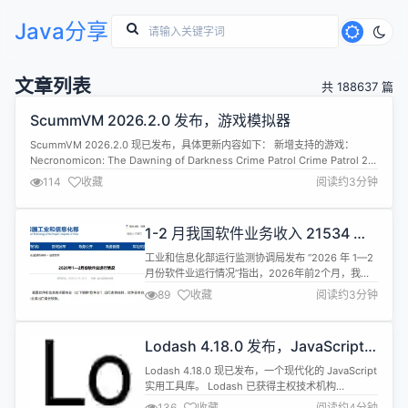
Java分享
文章列表
共 188637 篇
ScummVM 2026.2.0 发布，游戏模拟器
ScummVM 2026.2.0 现已发布，具体更新内容如下： 新增支持的游戏：
Necronomicon: The Dawning of Darkness Crime Patrol Crime Patrol 2:
Drug Wars The Last Bounty Hunter Mad Dog McCree Mad Dog II: The
114
收藏
阅读约3分钟
Lost Gol...
1-2 月我国软件业务收入 21534 亿
元，同比增长 11.7%
工业和信息化部运行监测协调局发布 “2026 年 1—2
月份软件业运行情况”指出，2026年前2个月，我国
软件和信息技术服务业（以下简称“软件业”）运行态
89
收藏
阅读约3分钟
势良好，软件业务收入稳健增长，利润总额增势放
缓，软件业务出口增长较快。 一、总体运行情况 前2
个月，我国软件业务收入21534亿元，同比增长
Lodash 4.18.0 发布，JavaScript
11.7%。软件业利润总额2693亿元，同比增长7.3%。
实用工具库
软件业...
Lodash 4.18.0 现已发布，一个现代化的 JavaScript
实用工具库。 Lodash 已获得主权技术机构
(Sovereign Tech Agency) 的支持，并将过渡到功
136
收藏
阅读约4分钟