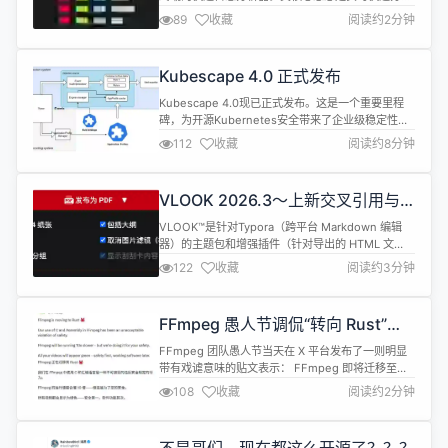
和查看 Web 服务器统计信息，而无需使用浏览器，
89
收藏
阅读约2分钟
适合希望通过 SSH 快速分析访问日志，或者只是喜
欢在终端中工作的开发者。虽然终端输出是默认输
出，但它能够生成完整的，自包含的实时 HTML 报
Kubescape 4.0 正式发布
告，非常适合分析，监控和数据可视化，以及
JSON...
Kubescape 4.0现已正式发布。这是一个重要里程
碑，为开源Kubernetes安全带来了企业级稳定性和
高级威胁检测能力。这个版本聚焦于让安全更加主
112
收藏
阅读约8分钟
动、更加可扩展。同时，还引入了新的能力，使AI
Agent可以利用Kubescape扫描集群，并支持对AI
Agent自身开展安全态势扫描。 一、运行时威胁检测
VLOOK 2026.3～上新交叉引用与
正式达到GA 本次发布的一大亮点，是运行时威胁...
题注锚点，升级 PDF/图表～
VLOOK™是针对Typora（跨平台 Markdown 编辑
Markdown 主题&插件
器）的主题包和增强插件（针对导出的 HTML 文
件)，旨在与众 Markdown 粉共创 Markdown 的自
122
收藏
阅读约3分钟
动化排版 2.0，在保持 Markdown 简洁性的基础
上，让编辑、阅读 Markdown 文档更实用，也更愉
悦。 VLOOK™属于开源软件（遵从MIT
FFmpeg 愚人节调侃“转向 Rust”，
License），也是OSCHI...
视频全绿安全第一
FFmpeg 团队愚人节当天在 X 平台发布了一则明显
带有戏谑意味的贴文表示： FFmpeg 即将迁移至
Rust 🦀 我们在 FFmpeg 中使用 C 语言和汇编语言
108
收藏
阅读约2分钟
的做法，已构成对安全性的不可接受的侵犯。
FFmpeg 的运行速度将变慢 10 倍 —— 但我们这样
做是为了保障您的安全。 您的所有视频都将显示为绿