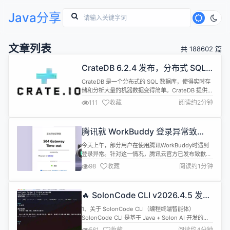
Java分享
文章列表
共 188602 篇
CrateDB 6.2.4 发布，分布式 SQL
数据库
CrateDB 是一个分布式的 SQL 数据库，使得实时存
储和分析大量的机器数据变得简单。CrateDB 提供了
通常与 NoSQL 数据库相关的可扩展性和灵活性，最
111
收藏
阅读约2分钟
小的 CrateDB 集群可以轻松地每秒摄取数万条记
录。这些数据可以在整个集群中实时地、临时地、并
行地进行查询。 CrateDB 6.2.4 现已正式发布，该版
腾讯就 WorkBuddy 登录异常致
本更新内容如下： 修复了当使用批量机...
歉：将向所有受影响国内用户补偿
今天上午，部分用户在使用腾讯WorkBuddy时遇到
1000 Credits
登录异常。针对这一情况，腾讯云官方已发布致歉声
明，并同步推出补偿措施。 据官方通报，4月2日
98
收藏
阅读约1分钟
09:10，腾讯云监测到部分国内用户出现WorkBuddy
登录异常，主要表现为： 页面提示504服务错误 无
法正常登录 登录后出现闪退或页面加载失败 经工程
🔥 SolonCode CLI v2026.4.5 发布
师紧急处理，问题于11:45逐步修复。截至12:12，官
（编程智能体）
方确...
1、关于 SolonCode CLI（编程终端智能体）
SolonCode CLI 是基于 Java + Solon AI 开发的
“Claude Code” 国产开源实现版本。 常见问题：它
561
收藏
阅读约4分钟