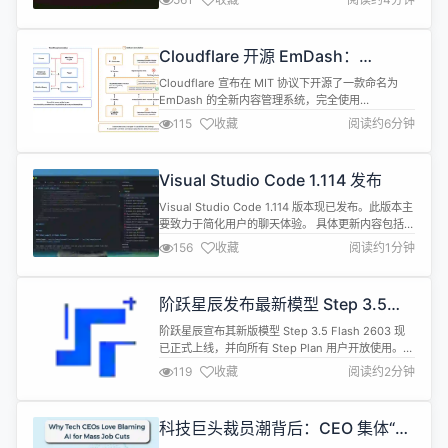
和 Claude Code 有什么不同？ 功能上很相似，关键
差异： 采用 Java 实现，100% 开源。 使用“全中文”
提示词构建。 不绑定特定提供商。需要配置模型。
Cloudflare 开源 EmDash：
模...
WordPress 的精神继任者
Cloudflare 宣布在 MIT 协议下开源了一款命名为
EmDash 的全新内容管理系统，完全使用
TypeScript 编写，采用无服务器架构，但用户可以
115
收藏
阅读约6分钟
将其运行在自己的硬件或所选择的任何平台上。“我
们认为它是 WordPress 的精神继任者”。 EmDash
旨在与 WordPress 的功能兼容，但其开发过程中未
Visual Studio Code 1.114 发布
使用任何 WordPress 代...
Visual Studio Code 1.114 版本现已发布。此版本主
要致力于简化用户的聊天体验。 具体更新内容包括：
视频预览：在聊天附件的图片轮播和 Explorer
156
收藏
阅读约1分钟
context 菜单中预览视频。 复制聊天回复：复制
final Markdown 聊天回复以便轻松分享。 聊天故障
排除：/troubleshoot用于诊断先前会话中的聊天自
阶跃星辰发布最新模型 Step 3.5
定义问题。 简...
Flash 2603，提升推理效率与灵活
阶跃星辰宣布其新版模型 Step 3.5 Flash 2603 现
性
已正式上线，并向所有 Step Plan 用户开放使用。该
模型是 Step 3.5 Flash 的优化版本，在延续原有高
119
收藏
阅读约2分钟
响应速度与低成本优势的同时，致力于进一步提升用
户体验。 本次更新主要带来两大核心改进。其一，新
增“低推理模式”，可根据实际任务需求进一步降低相
科技巨头裁员潮背后：CEO 集体“甩
关场景下的 Token 消耗，并...