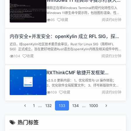
Windows 11 经典命令提示符获大幅
原生多模态Coding基座：原生理解图片、视频、设
升级，Windows Terminal 核心特
计稿、...
微软正在将Windows Terminal的现代化特性引入
性下放原生终端
Windows 11原生命令提示符，包括图形渲染、性能
提升、正则搜索等多项开发者期待已久的功能，这标
95
收藏
阅读约6分钟
志着微软对Console Host的态度从"兼容性遗产"转
向"现代化平台"。 2026年3月30日，微软面向
Canary频道发布了Windows 11 Insider Preview
内存安全+并发安全：openKylin 成立 RFL SIG，探索
Build 295...
Rust 在内核领域的新篇章
近日，经openKylin社区技术委员会审议，Rust for Linux SIG（简称RFL
SIG）正式成立，旨在更好地促进Rust语言在openKylin内核及相关组件中的应
用。 openKylin社区一直致力于推动Linux开源技术及其软硬件生态的繁荣发
104
收藏
阅读约3分钟
展。随着Rust语言在系统编程领域的崛起，其内存安全、并发安全等特性也为
内核开发带来了新的可能性。...
RXThinkCMF 敏捷开发框架
Laravel10+EleVue 版本 v2.5.0 发
v2.5.0 更新内容： 1、优化视觉与 UI 操作体验；
布
2、优化软件全局配置文件； 3、抒写新版软件文案
说明； 4、修复近用户反馈的问题； 一款 PHP 语言
109
收藏
阅读约9分钟
基于 Laravel10、Vue、ElementUI、MySQL 等框
架精心打造的一款模块化、插件化、高性能的前后端
1
...
132
分离架构敏捷开发框架，可用于快速搭建前后端分离
133
134
...
1000
后台管理系统，本着简化开发、提升开发...
热门标签