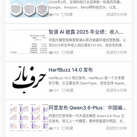
锅”AI
2026年3月，全球科技行业迎来新一轮裁员风暴。
Google、Amazon、Meta等科技巨头，以及
Pinterest、Atlassian等中型企业纷纷宣布大规模裁
116
收藏
阅读约5分钟
员计划。与以往不同的是，这次高管们不再用"效率
优化"、"纠正过度招聘"或"精简管理层级"等老套说
辞，而是异口同声地将矛头指向人工智能（AI）。 据
智谱 AI 披露 2025 年业绩：收入增
BBC报道，科技投资者Terrence Rohan...
长 131.9%，毛利率达 41%
中国大模型独角兽智谱AI首次披露年度经营数据。公
司2025年全年收入同比增长131.9%，综合毛利率达
到41%，展现出强劲的商业化增长势头。 财报显示，
163
收藏
阅读约3分钟
智谱2025年营收7.24亿元，同比增长131.9%；毛利
2.97亿元，同比增长68.7%；毛利率为41.0%，较上
年的56.3%下降15.3个百分点；年内亏损47.18亿
HarfBuzz 14.0 发布
元，经调整后净亏损31.82亿元；研...
HarfBuzz 14.0 现已发布，HarfBuzz 是一个文本塑
形引擎，它主要支持 OpenType，但也支持 Apple
Advanced Typography。HarfBuzz 被用于
107
收藏
阅读约3分钟
Android、Chrome、chromeOS、Firefox、
GNOME、GTK+、KDE、LibreOffice、
OpenJDK、PlayStation、Qt 和...
阿里发布 Qwen3.6-Plus：中国编
程能力最强的模型
阿里巴巴宣布新一代大语言模型 Qwen3.6-Plus 正
式发布。较之上一代模型，整体性能提升明显，尤其
是编程Coding能力、智能体Agent能力和工具调用
113
收藏
阅读约3分钟
能力都实现了全面跃升，同时深度适配主流Agent框
架。 公告称，在SWE-bench系列真实编程任务测