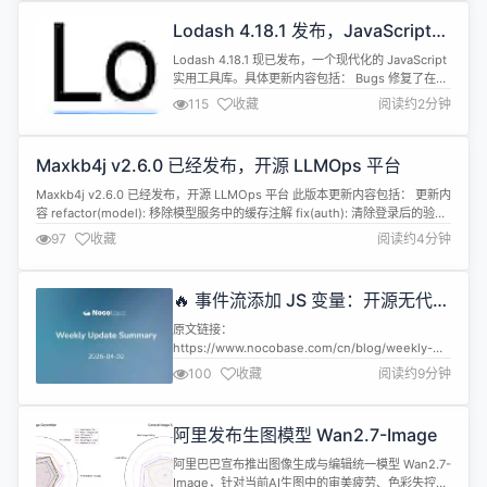
试、考察终端编程的Terminal-Bench2、长程编程
Lodash 4.18.1 发布，JavaScript
任务NL2Repo，以及Claw-Eval...
实用工具库
Lodash 4.18.1 现已发布，一个现代化的 JavaScript
实用工具库。具体更新内容包括： Bugs 修复了在使
用模块化构建版本中的template和fromPairs函数
115
收藏
阅读约2分钟
时，lodash、lodash-es、lodash-amd和
lodash.template中出现的ReferenceError问题。
参见#6167 (comment) 这些缺...
Maxkb4j v2.6.0 已经发布，开源 LLMOps 平台
Maxkb4j v2.6.0 已经发布，开源 LLMOps 平台 此版本更新内容包括： 更新内
容 refactor(model): 移除模型服务中的缓存注解 fix(auth): 清除登录后的验证
码 更新ui资源 Merge branch 'refs/heads/dev' fix(application): 解决应用图
97
收藏
阅读约4分钟
标更新时的空值问题 refactor(k...
🔥 事件流添加 JS 变量：开源无代码
/ 低代码平台 NocoBase
原文链接：
https://www.nocobase.com/cn/blog/weekly-
updates-20260402 汇总一周产品更新日志，最新
100
收藏
阅读约9分钟
发布可以前往我们的博客查看。 NocoBase 目前更
新包括的版本更新包括三个分支：main ，next和
develop。 main ：截止目前最稳定的版本，推荐安
阿里发布生图模型 Wan2.7-Image
装此版本。 next：包含即将发布的新功能，...
阿里巴巴宣布推出图像生成与编辑统一模型 Wan2.7-
Image，针对当前AI生图中的审美疲劳、色彩失控等