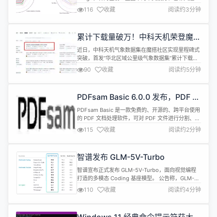
痛点带来了更具“活人感”的人物生成、精准的色彩控
116
收藏
阅读约3分钟
制以及超长文本渲染能力。 基于更大规模数据及尺寸
训练而成的 Wan2.7-Image-pro 也同步上线，生成
图像的构图更加稳定，语义理解更强更精准。公告
累计下载量破万！中科天机荣登魔搭
称，为了让AI生成的人物告别同质化，Wan2.7-I...
社区高精度气象数据热门榜单
近日，中科天机气象数据集在魔搭社区实现里程碑式
突破，首发“华北区域公里级气象数据集”累计下载量
破万！凭借高精度、高适配优势，成为AI4S与地球科
90
收藏
阅读约5分钟
学领域备受青睐的高精度数据底座。乘势而上，中科
天机全新上线“华中区域精细化气象数据集”和“全球高
分辨率沙尘专题数据集”，进一步拓宽区域覆盖范
PDFsam Basic 6.0.0 发布，PDF 文
围、补强专项细分数据能力，全方位赋能气象AI 模型
档多功能处理工具
训练、气象灾害精准预警、各...
PDFsam Basic 是一款免费的、开源的、跨平台使用
的 PDF 文档处理软件，可对 PDF 文件进行分割、合
并、提取页面、混合和旋转等处理。 PDFsam Basic
115
收藏
阅读约2分钟
v6.0.0 现已发布，具体更新内容包括：
Compression：输出压缩现在是一个 three-value
选项（Compress / Neutral / Uncompress），
智谱发布 GLM-5V-Turbo
而...
智谱宣布正式发布 GLM-5V-Turbo，面向视觉编程
打造的多模态 Coding 基座模型。 公告称，GLM-
5V-Turbo从预训练阶段深度融合视觉与文本能力，
110
收藏
阅读约4分钟
让编程不再局限于纯文本输入。模型能看懂设计稿、
截图、网页界面，并据此生成完整可运行的代码，真
正做到看得懂画面、写得出代码。 核心要点如下：