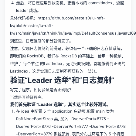
最后，将日志应用到状态机，更新本地的 commitIndex，返回
leader 成功。
具体代码参见：
https://github.com/stateIs0/lu-raft-
kv/blob/master/lu-raft-
kv/src/main/java/cn/think/in/java/impl/DefaultConsensus.java#L109
到这里，日志复制的部分就讲完了。
注意，实现日志复制的前提是，必须有一个正确的日志存储系统，
即我们的 RocksDB，我们在 RocksDB 的基础上，使用一种机制，
维护了 每个节点 的LastIndex，无论何时何地，都能够得到正确的
LastIndex，这是实现日志复制不可获取的一部分。
验证“Leader 选举”和“日志复制”
写完了程序，如何验证是否正确呢？
当然是写验证程序。
我们首先验证 “Leader 选举”。其实这个比较好测试。
在 idea 中配置 5 个 application 启动项,配置 main 类为
RaftNodeBootStrap 类, 加入 -DserverPort=8775 -
DserverPort=8776 -DserverPort=8777 -DserverPort=8778
-DserverPort=8779 系统配置, 表示分布式环境下的 5 个机器