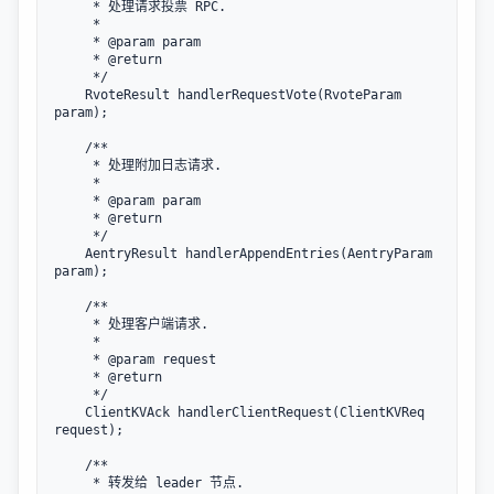
     * 处理请求投票 RPC.

     *

     * @param param

     * @return

     */

    RvoteResult handlerRequestVote(RvoteParam 
param);

    /**

     * 处理附加日志请求.

     *

     * @param param

     * @return

     */

    AentryResult handlerAppendEntries(AentryParam 
param);

    /**

     * 处理客户端请求.

     *

     * @param request

     * @return

     */

    ClientKVAck handlerClientRequest(ClientKVReq 
request);

    /**

     * 转发给 leader 节点.
