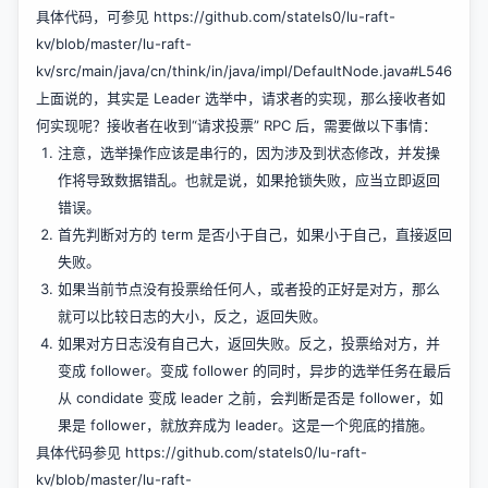
具体代码，可参见
https://github.com/stateIs0/lu-raft-
kv/blob/master/lu-raft-
kv/src/main/java/cn/think/in/java/impl/DefaultNode.java#L546
上面说的，其实是 Leader 选举中，请求者的实现，那么接收者如
何实现呢？接收者在收到“请求投票” RPC 后，需要做以下事情：
注意，选举操作应该是串行的，因为涉及到状态修改，并发操
作将导致数据错乱。也就是说，如果抢锁失败，应当立即返回
错误。
首先判断对方的 term 是否小于自己，如果小于自己，直接返回
失败。
如果当前节点没有投票给任何人，或者投的正好是对方，那么
就可以比较日志的大小，反之，返回失败。
如果对方日志没有自己大，返回失败。反之，投票给对方，并
变成 follower。变成 follower 的同时，异步的选举任务在最后
从 condidate 变成 leader 之前，会判断是否是 follower，如
果是 follower，就放弃成为 leader。这是一个兜底的措施。
具体代码参见
https://github.com/stateIs0/lu-raft-
kv/blob/master/lu-raft-