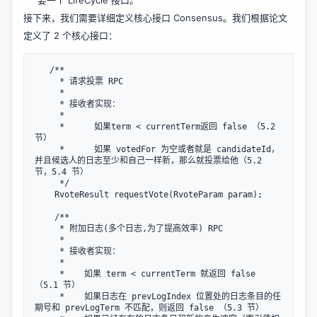
要一个 LifeCycle 接口。
接下来，我们需要详细定义核心接口 Consensus。我们根据论文
定义了 2 个核心接口：
   /**

     * 请求投票 RPC

     *

     * 接收者实现：

     *

     *      如果term < currentTerm返回 false （5.2 
节）

     *      如果 votedFor 为空或者就是 candidateId，
并且候选人的日志至少和自己一样新，那么就投票给他（5.2 
节，5.4 节）

     */

    RvoteResult requestVote(RvoteParam param);

    /**

     * 附加日志(多个日志,为了提高效率) RPC

     *

     * 接收者实现：

     *

     *    如果 term < currentTerm 就返回 false 
（5.1 节）

     *    如果日志在 prevLogIndex 位置处的日志条目的任
期号和 prevLogTerm 不匹配，则返回 false （5.3 节）
