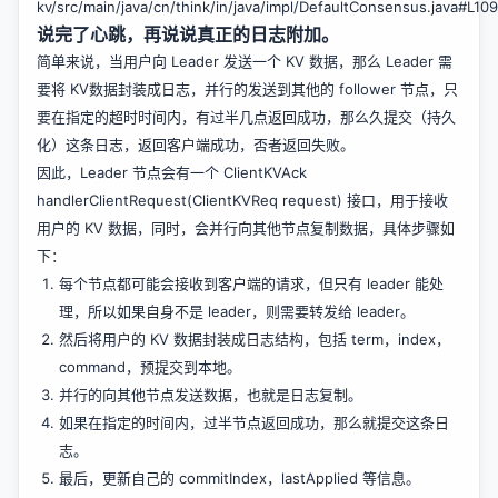
kv/src/main/java/cn/think/in/java/impl/DefaultConsensus.java#L109
说完了心跳，再说说真正的日志附加。
简单来说，当用户向 Leader 发送一个 KV 数据，那么 Leader 需
要将 KV数据封装成日志，并行的发送到其他的 follower 节点，只
要在指定的超时时间内，有过半几点返回成功，那么久提交（持久
化）这条日志，返回客户端成功，否者返回失败。
因此，Leader 节点会有一个 ClientKVAck
handlerClientRequest(ClientKVReq request) 接口，用于接收
用户的 KV 数据，同时，会并行向其他节点复制数据，具体步骤如
下：
每个节点都可能会接收到客户端的请求，但只有 leader 能处
理，所以如果自身不是 leader，则需要转发给 leader。
然后将用户的 KV 数据封装成日志结构，包括 term，index，
command，预提交到本地。
并行的向其他节点发送数据，也就是日志复制。
如果在指定的时间内，过半节点返回成功，那么就提交这条日
志。
最后，更新自己的 commitIndex，lastApplied 等信息。