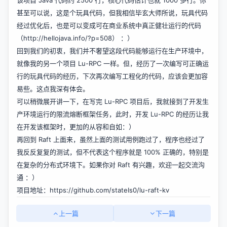
该项目 Java 代码约 2500 行，核心代码估计也就 1000 多行。你
甚至可以说，这是个玩具代码，但我相信毕玄大师所说，玩具代码
经过优化后，也是可以变成可在商业系统中真正健壮运行的代码
（
http://hellojava.info/?p=508）
：）
回到我们的初衷，我们并不奢望这段代码能够运行在生产环境中，
就像我的另一个项目 Lu-RPC 一样。但，经历了一次编写可正确运
行的玩具代码的经历，下次再次编写工程化的代码，应该会更加容
易些。这点我深有体会。
可以稍微展开讲一下，在写完 Lu-RPC 项目后，我就接到了开发生
产环境运行的限流熔断框架任务，此时，开发 Lu-RPC 的经历让我
在开发该框架时，更加的从容和自如：）
再回到 Raft 上面来，虽然上面的测试用例跑过了，程序也经过了
我反反复复的测试，但不代表这个程序就是 100% 正确的，特别是
在复杂的分布式环境下。如果你对 Raft 有兴趣，欢迎一起交流沟
通 ：）
项目地址：
https://github.com/stateIs0/lu-raft-kv
上一篇
下一篇