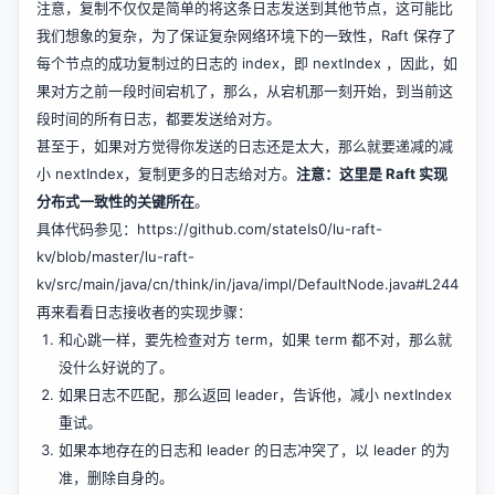
注意，复制不仅仅是简单的将这条日志发送到其他节点，这可能比
我们想象的复杂，为了保证复杂网络环境下的一致性，Raft 保存了
每个节点的成功复制过的日志的 index，即 nextIndex ，因此，如
果对方之前一段时间宕机了，那么，从宕机那一刻开始，到当前这
段时间的所有日志，都要发送给对方。
甚至于，如果对方觉得你发送的日志还是太大，那么就要递减的减
小 nextIndex，复制更多的日志给对方。
注意：这里是 Raft 实现
分布式一致性的关键所在
。
具体代码参见：
https://github.com/stateIs0/lu-raft-
kv/blob/master/lu-raft-
kv/src/main/java/cn/think/in/java/impl/DefaultNode.java#L244
再来看看日志接收者的实现步骤：
和心跳一样，要先检查对方 term，如果 term 都不对，那么就
没什么好说的了。
如果日志不匹配，那么返回 leader，告诉他，减小 nextIndex
重试。
如果本地存在的日志和 leader 的日志冲突了，以 leader 的为
准，删除自身的。