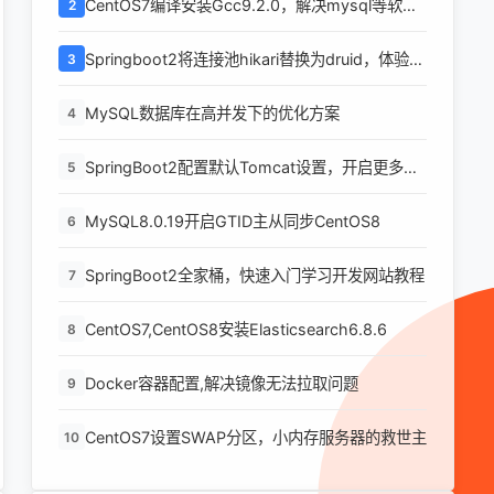
CentOS7编译安装Gcc9.2.0，解决mysql等软件
2
编译问题
Springboot2将连接池hikari替换为druid，体验最
3
强大的数据库连接池
MySQL数据库在高并发下的优化方案
4
SpringBoot2配置默认Tomcat设置，开启更多高
5
级功能
MySQL8.0.19开启GTID主从同步CentOS8
6
SpringBoot2全家桶，快速入门学习开发网站教程
7
CentOS7,CentOS8安装Elasticsearch6.8.6
8
Docker容器配置,解决镜像无法拉取问题
9
CentOS7设置SWAP分区，小内存服务器的救世主
10