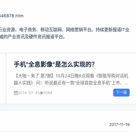
-446878.htm
行业资源、电子商务、移动互联网、网络营销平台。持续更新报道IT业
权威的产业资讯及硬件资讯报道平台。
手机“全息影像”是怎么实现的？
【大咖・来了 第7期】10月24日晚8点观看《智能导购对话机
器人实践》 问：听说最近有一款“全球首款全息手机”上市，那
么究竟什么是全息功能、在手机上又是如何实现的？ 答：首
下一篇
2014-07-31
1084
先，让我们先来了解一下传统意义上的“全息”概念。通常来
说，“全息显示”泛指全息投影技术，由英国匈牙利裔物理学家
丹尼斯·盖伯在1947 年发明，并在1971年获得诺贝尔物理学
奖。一开始，全息投影仅应用在电子显微技术中，直至1960
年激光技术被发明出来之后才取得了实质性进展。 电影《星球
2017-11-19
大战》中的全息投影通讯技术 在这里，我们不讨论全息投影复