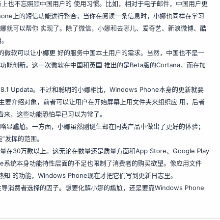
上也不忘照顾中国用户的 使用习惯。比如，相对于电子邮件，中国用户更
Phone上的短信功能进行整合，当你在阅读一条信息时，小娜也同样在学习
小娜就可以帮你 实现了。除了微信，小娜和去哪儿、爱奇艺、新浪微博、酷
用。
队的微软可以让小娜更 好的服务中国本土用户的需求。当然，中国也不是一
能创新。这一次微软在中国和英国 推出的是Beta版的Cortana，而在加
8.1 Updata。不过和聪明的小娜相比，Windows Phone本身的更新就要
的主要介绍对象，前者可以让用户在开始屏幕上用文件夹来组织应 用，后者
用户看来，这些功能恐怕早已习以为常了。
诞生就略显尴尬。一方面，小娜虽然刚诞生却在同类产品中做出了更好的体验；
能”发挥的范围。
30万款以上。这无论在数量还是质量方面和App Store、Google Play
Phone系统本身功能特性层面的不足也限制了消费者的购买欲望。像应用文件
知 的功能，Windows Phone现在才把它们写到更新日志里。
费者选择的因子。想要化解小娜的尴尬，还是要靠Windows Phone