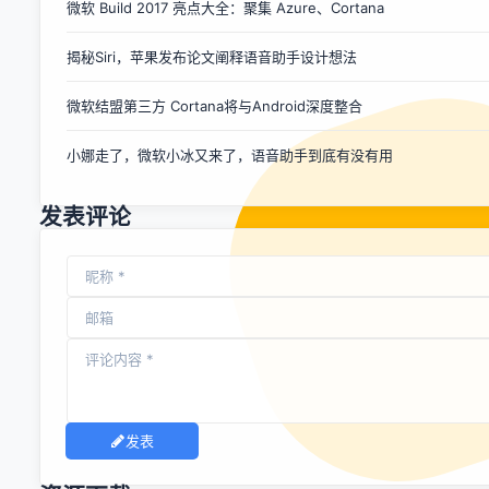
微软 Build 2017 亮点大全：聚集 Azure、Cortana
JAVA写的平台有着海量的API。任何将这些API用Go封装都会
遇到：手动封装无法应用***的特性，自动封装的Go的代码没
揭秘Siri，苹果发布论文阐释语音助手设计想法
法看，无论如何这个过长可能会很长。 然而，安卓上用于编写
游戏所需要的基于C语言的API只是安卓API中的一个比较小的
微软结盟第三方 Cortana将与Android深度整合
子集，所以用Go来实现NDK中一些等价的功能是可行的。 但
是，Android应用中有一些较少的基于C写的API接口，他们在
小娜走了，微软小冰又来了，语音助手到底有没有用
Android NDK中：对，就是游戏用...
发表评论
发表