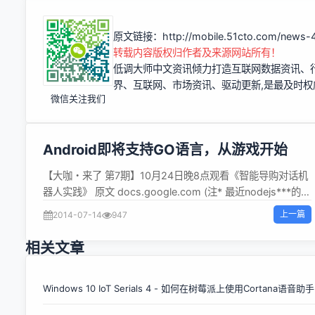
原文链接：
http://mobile.51cto.com/news
转载内容版权归作者及来源网站所有！
低调大师中文资讯倾力打造互联网数据资讯、
界、互联网、市场资讯、驱动更新,是最及时
微信关注我们
Android即将支持GO语言，从游戏开始
【大咖・来了 第7期】10月24日晚8点观看《智能导购对话机
器人实践》 原文 docs.google.com (注* 最近nodejs***的
Web框架作者TJ决定告别nodejs去写go了，此文也许揭示了
上一篇
2014-07-14
947
一些原因) David Crawshaw 2014年6月 摘要 我们打算在
Android平台引入Go，重点是支持在Android上使用Go写游
相关文章
戏. 将会使用现有的API接口。 背景 Android是是支承应用程
序的操作系统。它能比Unix系统提供更多的库和服务，重用现
有接口使Go迁移到Android的过程会更加简单。 在Android平
Windows 10 IoT Serials 4 - 如何在树莓派上使用Cortana语音助手
台让GO实现与JAVA完全一样的功能是非常困难的。这个用