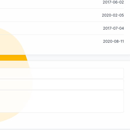
2017-06-02
杂的技术原理，仅就直观的效果来说明。简单来说，如果你看
过《星球大战》、《阿凡达》等著名的科幻电影，就不难发现
2020-02-05
“全息”技术的概念。基本上，就是将视频内容以身临其境的3D
效果展现在你面前，而不仅仅是局限在屏幕等设备中。 《初音
2017-07-04
未来》演唱会的全息投影效果 土耳其总理通过全息投影技术发
表演讲 全息技术并非仅存在于科幻电影中，事实上已经被应用
2020-08-11
在电视广播、娱乐等专业领域。比如土耳其总理曾借助全息投
影技术发表公开演讲、日本的虚拟偶像 “初音未来”便以全息影
像现身演唱会、著名摇滚乐队X-Japan曾...