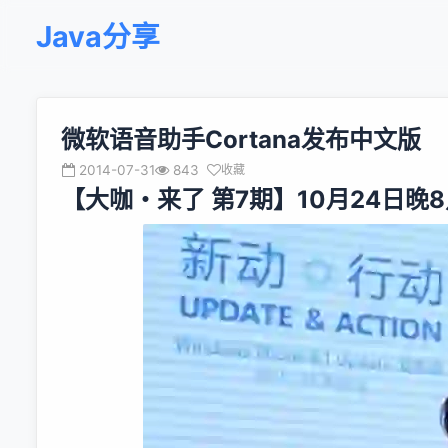
Java分享
微软语音助手Cortana发布中文版
2014-07-31
843
收藏
【大咖・来了 第7期】10月24日