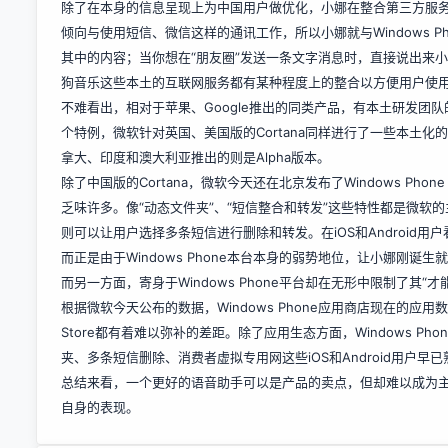
除了在本身的信息呈现上为中国用户做优化，小娜在整合第三方服务
倾向与使用短信、微信这样的通讯工作，所以小娜就与Windows 
其中的内容；当你想在“朋友圈”发送一条文字消息时，直接说出来
狗音乐这些本土的互联网服务都有某种程度上的整合以方便用户使
不难看出，相对于苹果、Google推出的同类产品，有本土研发团
个特例，微软针对英国、美国版的Cortana同样进行了一些本土化的功
拿大、印度和澳大利亚推出的则是Alpha版本。
除了中国版的Cortana，微软今天还在北京发布了Windows Phone 
乏味许多。像“动态文件夹”、“短信整合和转发”这些特性都是微软
则可以让用户选择多条短信进行删除和转发。在iOS和Android
而正是由于Windows Phone本台本身的弱势地位，让小娜刚
而另一方面，寄身于Windows Phone平台却在无形中限制了其“才
根据微软今天公布的数据，Windows Phone应用商店现在的应用数量在
Store都有着难以弥补的差距。除了应用生态方面，Windows 
夹、多条短信删除、消费者虚拟专用网这些iOS和Android用户早已熟
总结来看，一个更好的语音助手可以是产品的卖点，但却难以成为主导消
自身的表现。