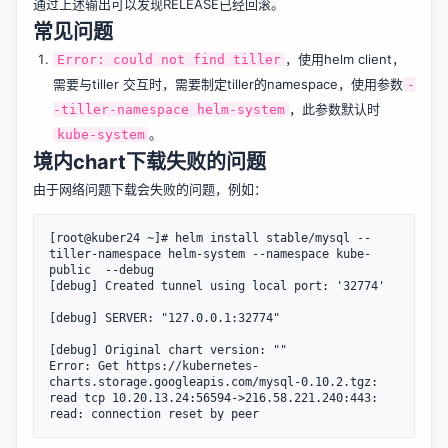
通过上述输出可以发现RELEASE已经回滚。
常见问题
，使用helm client，
Error: could not find tiller
需要与tiller 交互时，需要制定tiller的namespace，使用参数
-
，此参数默认时
-tiller-namespace helm-system
。
kube-system
境内chart下载失败的问题
由于网络问题下载会失败的问题，例如：
[root@kuber24 ~]# helm install stable/mysql --
tiller-namespace helm-system --namespace kube-
public  --debug

[debug] Created tunnel using local port: '32774'

[debug] SERVER: "127.0.0.1:32774"

[debug] Original chart version: ""

Error: Get https://kubernetes-
charts.storage.googleapis.com/mysql-0.10.2.tgz: 
read tcp 10.20.13.24:56594->216.58.221.240:443: 