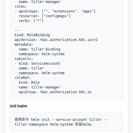
  name: tiller-manager

rules:

- apiGroups: ["", "extensions", "apps"]

  resources: ["configmaps"]

  verbs: ["*"]

---

kind: RoleBinding

apiVersion: rbac.authorization.k8s.io/v1

metadata:

  name: tiller-binding

  namespace: helm-system

subjects:

- kind: ServiceAccount

  name: tiller

  namespace: helm-system

roleRef:

  kind: Role

  name: tiller-manager

init helm
使用命令`helm init --service-account tiller --