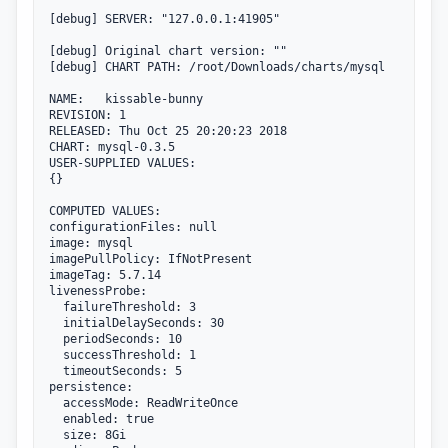
[debug] SERVER: "127.0.0.1:41905"

[debug] Original chart version: ""

[debug] CHART PATH: /root/Downloads/charts/mysql

NAME:   kissable-bunny

REVISION: 1

RELEASED: Thu Oct 25 20:20:23 2018

CHART: mysql-0.3.5

USER-SUPPLIED VALUES:

{}

COMPUTED VALUES:

configurationFiles: null

image: mysql

imagePullPolicy: IfNotPresent

imageTag: 5.7.14

livenessProbe:

  failureThreshold: 3

  initialDelaySeconds: 30

  periodSeconds: 10

  successThreshold: 1

  timeoutSeconds: 5

persistence:

  accessMode: ReadWriteOnce

  enabled: true

  size: 8Gi
