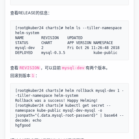
查看RELEASE的信息：
[root@kuber24 charts]# helm ls --tiller-namespace 
helm-system

NAME     	REVISION	UPDATED                 	
STATUS  	CHART      	APP VERSION	NAMESPACE

mysql-dev	2       	Fri Oct 26 11:26:48 2018	
查看
，可以目前
有两个版本。
REVISION
mysql-dev
回滚到版本
：
1
[root@kuber24 charts]# helm rollback mysql-dev 1 -
-tiller-namespace helm-system

Rollback was a success! Happy Helming!

[root@kuber24 charts]# kubectl get secret --
namespace kube-public mysql-dev-mysql -o 
jsonpath="{.data.mysql-root-password}" | base64 --
decode; echo
