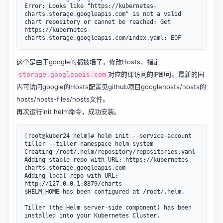
Error: Looks like "https://kubernetes-
charts.storage.googleapis.com" is not a valid 
chart repository or cannot be reached: Get 
https://kubernetes-
这个是由于google的都被墙了，修改Hosts，指定
对应的课访问的IP即可。最新的国
storage.googleapis.com
内可访问google的Hosts配置见
github项目googlehosts/hosts
的
hosts/hosts-files/hosts文件
。
再次运行init helm命令，成功安装。
[root@kuber24 helm]# helm init --service-account 
tiller --tiller-namespace helm-system

Creating /root/.helm/repository/repositories.yaml

Adding stable repo with URL: https://kubernetes-
charts.storage.googleapis.com

Adding local repo with URL: 
http://127.0.0.1:8879/charts

$HELM_HOME has been configured at /root/.helm.

Tiller (the Helm server-side component) has been 
installed into your Kubernetes Cluster.
