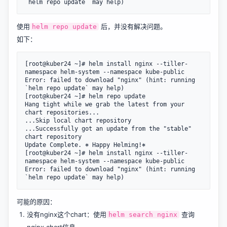
使用
后，并没有解决问题。
helm repo update
如下：
[root@kuber24 ~]# helm install nginx --tiller-
namespace helm-system --namespace kube-public

Error: failed to download "nginx" (hint: running 
`helm repo update` may help)

[root@kuber24 ~]# helm repo update

Hang tight while we grab the latest from your 
chart repositories...

...Skip local chart repository

...Successfully got an update from the "stable" 
chart repository

Update Complete. ⎈ Happy Helming!⎈

[root@kuber24 ~]# helm install nginx --tiller-
namespace helm-system --namespace kube-public

Error: failed to download "nginx" (hint: running 
可能的原因：
没有nginx这个chart：使用
查询
helm search nginx
nginx chart信息。