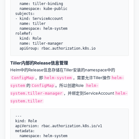
  name: tiller-binding

  namespace: kube-public

subjects:

- kind: ServiceAccount

  name: tiller

  namespace: helm-system

roleRef:

  kind: Role

  name: tiller-manager

Tiller内部的Release信息管理
Helm中的Release信息存储在Tiller安装的namespace中的
，即
，需要允许Tiller操作
ConfigMap
helm-system
helm-
的
。所以创建Role
system
ConfigMap
helm-
，并绑定到ServiceAccount
system.tiller-manager
helm-
system.tiller
---

kind: Role

apiVersion: rbac.authorization.k8s.io/v1

metadata:

  namespace: helm-system
