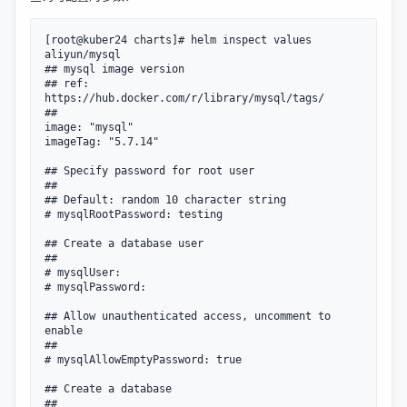
[root@kuber24 charts]# helm inspect values 
aliyun/mysql

## mysql image version

## ref: 
https://hub.docker.com/r/library/mysql/tags/

##

image: "mysql"

imageTag: "5.7.14"

## Specify password for root user

##

## Default: random 10 character string

# mysqlRootPassword: testing

## Create a database user

##

# mysqlUser:

# mysqlPassword:

## Allow unauthenticated access, uncomment to 
enable

##

# mysqlAllowEmptyPassword: true

## Create a database

##
