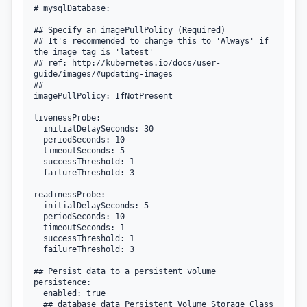
# mysqlDatabase:

## Specify an imagePullPolicy (Required)

## It's recommended to change this to 'Always' if 
the image tag is 'latest'

## ref: http://kubernetes.io/docs/user-
guide/images/#updating-images

##

imagePullPolicy: IfNotPresent

livenessProbe:

  initialDelaySeconds: 30

  periodSeconds: 10

  timeoutSeconds: 5

  successThreshold: 1

  failureThreshold: 3

readinessProbe:

  initialDelaySeconds: 5

  periodSeconds: 10

  timeoutSeconds: 1

  successThreshold: 1

  failureThreshold: 3

## Persist data to a persistent volume

persistence:

  enabled: true

  ## database data Persistent Volume Storage Class
