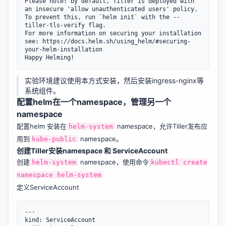
Please note: by default, Tiller is deployed with 
an insecure 'allow unauthenticated users' policy.

To prevent this, run `helm init` with the --
tiller-tls-verify flag.

For more information on securing your installation 
see: https://docs.helm.sh/using_helm/#securing-
your-helm-installation

实验环境建议使用本方式安装，然后安装ingress-nginx等
系统组件。
配置helm在一个namespace，管理另一个
namespace
配置helm 安装在
namespace，允许Tiller发布应
helm-system
用到
namespace。
kube-public
创建Tiller安装namespace 和 ServiceAccount
创建
namespace，使用命令
helm-system
kubectl create
namespace helm-system
定义ServiceAccount
---

kind: ServiceAccount
