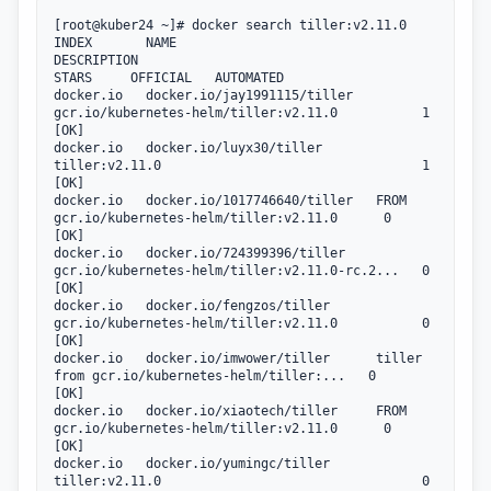
[root@kuber24 ~]# docker search tiller:v2.11.0

INDEX       NAME                          
DESCRIPTION                                     
STARS     OFFICIAL   AUTOMATED

docker.io   docker.io/jay1991115/tiller   
gcr.io/kubernetes-helm/tiller:v2.11.0           1                    
[OK]

docker.io   docker.io/luyx30/tiller       
tiller:v2.11.0                                  1                    
[OK]

docker.io   docker.io/1017746640/tiller   FROM 
gcr.io/kubernetes-helm/tiller:v2.11.0      0                    
[OK]

docker.io   docker.io/724399396/tiller    
gcr.io/kubernetes-helm/tiller:v2.11.0-rc.2...   0                    
[OK]

docker.io   docker.io/fengzos/tiller      
gcr.io/kubernetes-helm/tiller:v2.11.0           0                    
[OK]

docker.io   docker.io/imwower/tiller      tiller 
from gcr.io/kubernetes-helm/tiller:...   0                    
[OK]

docker.io   docker.io/xiaotech/tiller     FROM 
gcr.io/kubernetes-helm/tiller:v2.11.0      0                    
[OK]

docker.io   docker.io/yumingc/tiller      
tiller:v2.11.0                                  0                    