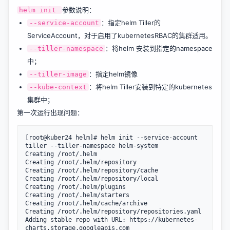
参数说明：
helm init
：指定helm Tiller的
--service-account
ServiceAccount，对于启用了kubernetesRBAC的集群适用。
：将helm 安装到指定的namespace
--tiller-namespace
中；
：指定helm镜像
--tiller-image
：将helm Tiller安装到特定的kubernetes
--kube-context
集群中；
第一次运行出现问题：
[root@kuber24 helm]# helm init --service-account 
tiller --tiller-namespace helm-system

Creating /root/.helm

Creating /root/.helm/repository

Creating /root/.helm/repository/cache

Creating /root/.helm/repository/local

Creating /root/.helm/plugins

Creating /root/.helm/starters

Creating /root/.helm/cache/archive

Creating /root/.helm/repository/repositories.yaml

Adding stable repo with URL: https://kubernetes-
charts.storage.googleapis.com
