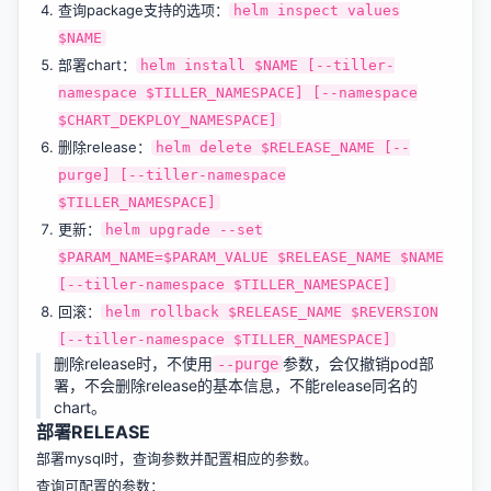
查询package支持的选项：
helm inspect values
$NAME
部署chart：
helm install $NAME [--tiller-
namespace $TILLER_NAMESPACE] [--namespace
$CHART_DEKPLOY_NAMESPACE]
删除release：
helm delete $RELEASE_NAME [--
purge] [--tiller-namespace
$TILLER_NAMESPACE]
更新：
helm upgrade --set
$PARAM_NAME=$PARAM_VALUE $RELEASE_NAME $NAME
[--tiller-namespace $TILLER_NAMESPACE]
回滚：
helm rollback $RELEASE_NAME $REVERSION
[--tiller-namespace $TILLER_NAMESPACE]
删除release时，不使用
参数，会仅撤销pod部
--purge
署，不会删除release的基本信息，不能release同名的
chart。
部署RELEASE
部署mysql时，查询参数并配置相应的参数。
查询可配置的参数：