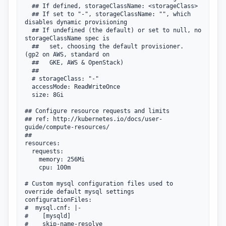
  ## If defined, storageClassName: <storageClass>

  ## If set to "-", storageClassName: "", which 
disables dynamic provisioning

  ## If undefined (the default) or set to null, no 
storageClassName spec is

  ##   set, choosing the default provisioner.  
(gp2 on AWS, standard on

  ##   GKE, AWS & OpenStack)

  ##

  # storageClass: "-"

  accessMode: ReadWriteOnce

  size: 8Gi

## Configure resource requests and limits

## ref: http://kubernetes.io/docs/user-
guide/compute-resources/

##

resources:

  requests:

    memory: 256Mi

    cpu: 100m

# Custom mysql configuration files used to 
override default mysql settings

configurationFiles:

#  mysql.cnf: |-

#    [mysqld]

#    skip-name-resolve
