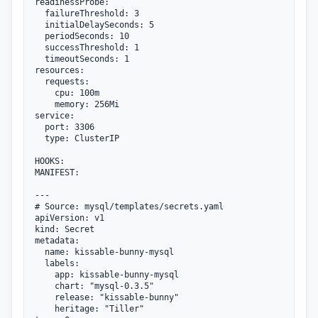
readinessProbe:

  failureThreshold: 3

  initialDelaySeconds: 5

  periodSeconds: 10

  successThreshold: 1

  timeoutSeconds: 1

resources:

  requests:

    cpu: 100m

    memory: 256Mi

service:

  port: 3306

  type: ClusterIP

HOOKS:

MANIFEST:

---

# Source: mysql/templates/secrets.yaml

apiVersion: v1

kind: Secret

metadata:

  name: kissable-bunny-mysql

  labels:

    app: kissable-bunny-mysql

    chart: "mysql-0.3.5"

    release: "kissable-bunny"

    heritage: "Tiller"
