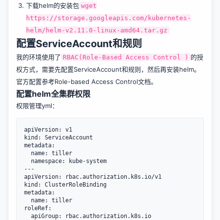
下载helm的安装包
wget
https://storage.googleapis.com/kubernetes-
helm/helm-v2.11.0-linux-amd64.tar.gz
配置ServiceAccount和规则
我的环境使用了
的授
RBAC(Role-Based Access Control )
权方式，需要先配置ServiceAccount和规则，然后再安装helm。
官方配置参考
Role-based Access Control文档
。
配置helm全集群权限
权限管理yml：
apiVersion: v1

kind: ServiceAccount

metadata:

  name: tiller

  namespace: kube-system

---

apiVersion: rbac.authorization.k8s.io/v1

kind: ClusterRoleBinding

metadata:

  name: tiller

roleRef:

  apiGroup: rbac.authorization.k8s.io
