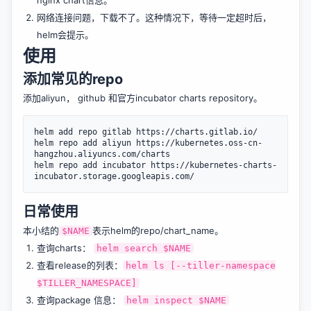
网络连接问题，下载不了。这种情况下，等待一定超时后，
helm会提示。
使用
添加常见的repo
添加aliyun， github 和官方incubator charts repository。
helm add repo gitlab https://charts.gitlab.io/

helm repo add aliyun https://kubernetes.oss-cn-
hangzhou.aliyuncs.com/charts

helm repo add incubator https://kubernetes-charts-
日常使用
本小结的
表示helm的repo/chart_name。
$NAME
查询charts：
helm search $NAME
查看release的列表：
helm ls [--tiller-namespace
$TILLER_NAMESPACE]
查询package 信息：
helm inspect $NAME