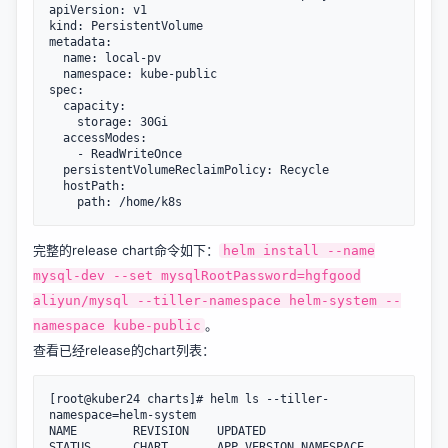
apiVersion: v1

kind: PersistentVolume

metadata:

  name: local-pv

  namespace: kube-public

spec:

  capacity:

    storage: 30Gi

  accessModes:

    - ReadWriteOnce

  persistentVolumeReclaimPolicy: Recycle

  hostPath:

完整的release chart命令如下：
helm install --name
mysql-dev --set mysqlRootPassword=hgfgood
aliyun/mysql --tiller-namespace helm-system --
。
namespace kube-public
查看已经release的chart列表：
[root@kuber24 charts]# helm ls --tiller-
namespace=helm-system

NAME     	REVISION	UPDATED                 	
STATUS  	CHART      	APP VERSION	NAMESPACE
