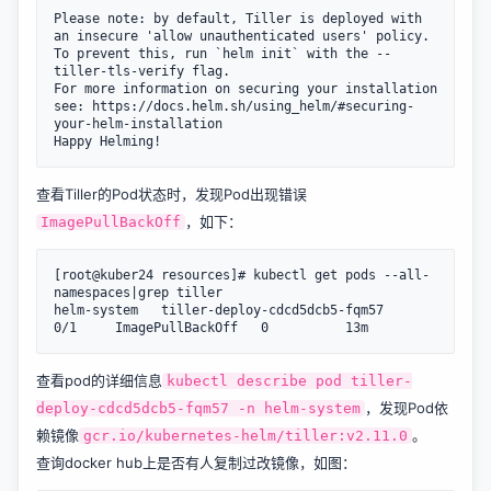
Please note: by default, Tiller is deployed with 
an insecure 'allow unauthenticated users' policy.

To prevent this, run `helm init` with the --
tiller-tls-verify flag.

For more information on securing your installation 
see: https://docs.helm.sh/using_helm/#securing-
your-helm-installation

查看Tiller的Pod状态时，发现Pod出现错误
，如下：
ImagePullBackOff
[root@kuber24 resources]# kubectl get pods --all-
namespaces|grep tiller

helm-system   tiller-deploy-cdcd5dcb5-fqm57          
查看pod的详细信息
kubectl describe pod tiller-
，发现Pod依
deploy-cdcd5dcb5-fqm57 -n helm-system
赖镜像
。
gcr.io/kubernetes-helm/tiller:v2.11.0
查询docker hub上是否有人复制过改镜像，如图：