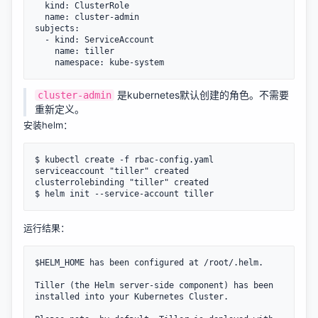
  kind: ClusterRole

  name: cluster-admin

subjects:

  - kind: ServiceAccount

    name: tiller

是kubernetes默认创建的角色。不需要
cluster-admin
重新定义。
安装helm：
$ kubectl create -f rbac-config.yaml

serviceaccount "tiller" created

clusterrolebinding "tiller" created

运行结果：
$HELM_HOME has been configured at /root/.helm.

Tiller (the Helm server-side component) has been 
installed into your Kubernetes Cluster.
