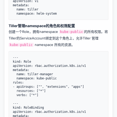
apiVersion: v1

metadata:

  name: tiller

Tiller管理namespace的角色和权限配置
创建一个Role，拥有namespace
的所有权限。将
kube-public
Tiller的ServiceAccount绑定到这个角色上，允许Tiller 管理
namespace 所有的资源。
kube-public
---

kind: Role

apiVersion: rbac.authorization.k8s.io/v1

metadata:

  name: tiller-manager

  namespace: kube-public

rules:

- apiGroups: ["", "extensions", "apps"]

  resources: ["*"]

  verbs: ["*"]

---

kind: RoleBinding

apiVersion: rbac.authorization.k8s.io/v1

metadata:
