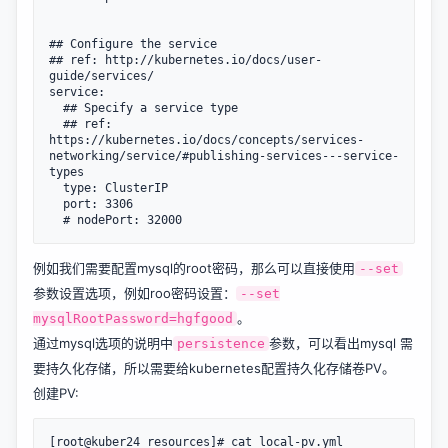
## Configure the service

## ref: http://kubernetes.io/docs/user-
guide/services/

service:

  ## Specify a service type

  ## ref: 
https://kubernetes.io/docs/concepts/services-
networking/service/#publishing-services---service-
types

  type: ClusterIP

  port: 3306

例如我们需要配置mysql的root密码，那么可以直接使用
--set
参数设置选项，例如roo密码设置：
--set
。
mysqlRootPassword=hgfgood
通过mysql选项的说明中
参数，可以看出mysql 需
persistence
要持久化存储，所以需要给kubernetes配置持久化存储卷PV。
创建PV:
[root@kuber24 resources]# cat local-pv.yml
