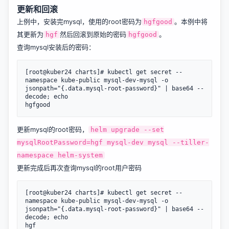
更新和回滚
上例中，安装完mysql，使用的root密码为
。本例中将
hgfgood
其更新为
然后回滚到原始的密码
。
hgf
hgfgood
查询mysql安装后的密码：
[root@kuber24 charts]# kubectl get secret --
namespace kube-public mysql-dev-mysql -o 
jsonpath="{.data.mysql-root-password}" | base64 --
decode; echo

更新mysql的root密码，
helm upgrade --set
mysqlRootPassword=hgf mysql-dev mysql --tiller-
namespace helm-system
更新完成后再次查询mysql的root用户密码
[root@kuber24 charts]# kubectl get secret --
namespace kube-public mysql-dev-mysql -o 
jsonpath="{.data.mysql-root-password}" | base64 --
decode; echo
