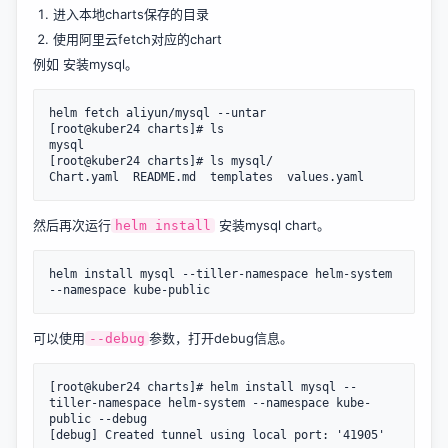
进入本地charts保存的目录
使用阿里云fetch对应的chart
例如 安装mysql。
helm fetch aliyun/mysql --untar

[root@kuber24 charts]# ls

mysql

[root@kuber24 charts]# ls mysql/

然后再次运行
安装mysql chart。
helm install
helm install mysql --tiller-namespace helm-system 
可以使用
参数，打开debug信息。
--debug
[root@kuber24 charts]# helm install mysql --
tiller-namespace helm-system --namespace kube-
public --debug

[debug] Created tunnel using local port: '41905'
