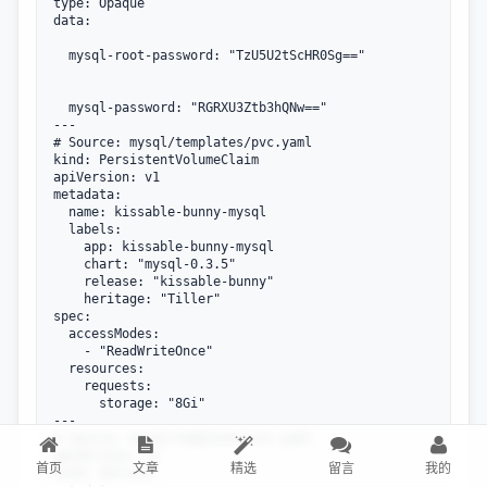
type: Opaque

data:

  mysql-root-password: "TzU5U2tScHR0Sg=="

  mysql-password: "RGRXU3Ztb3hQNw=="

---

# Source: mysql/templates/pvc.yaml

kind: PersistentVolumeClaim

apiVersion: v1

metadata:

  name: kissable-bunny-mysql

  labels:

    app: kissable-bunny-mysql

    chart: "mysql-0.3.5"

    release: "kissable-bunny"

    heritage: "Tiller"

spec:

  accessModes:

    - "ReadWriteOnce"

  resources:

    requests:

      storage: "8Gi"

---

# Source: mysql/templates/svc.yaml

apiVersion: v1

首页
文章
精选
留言
我的
kind: Service
