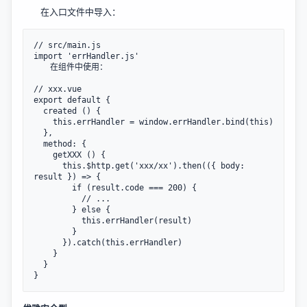
在入口文件中导入：
// src/main.js

import 'errHandler.js'

　　在组件中使用：

// xxx.vue

export default {

  created () {

    this.errHandler = window.errHandler.bind(this)

  },

  method: {

    getXXX () {

      this.$http.get('xxx/xx').then(({ body: 
result }) => {

        if (result.code === 200) {

          // ...

        } else {

          this.errHandler(result)

        }

      }).catch(this.errHandler)

    }

  }
