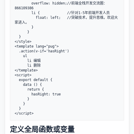
        overflow: hidden;//前端全栈开发交流圈：
866109386

        li {             //针对1-5年前端开发人员 

          float: left;   //突破技术，提升思维。欢迎大
家进入。

        }

      }

  }

</style>

<template lang="pug">

  .action(v-if='hasRight')

    ul

      li 编辑

      li 删除

</template>

<script>

  export default {

    data () {

      return {

        hasRight: true

      }

    }

  }

定义全局函数或变量