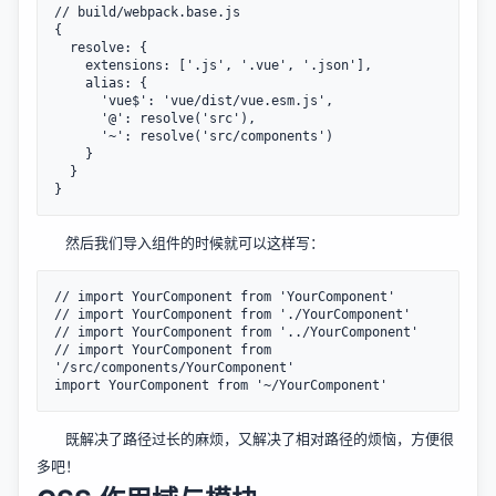
// build/webpack.base.js

{

  resolve: {

    extensions: ['.js', '.vue', '.json'],

    alias: {

      'vue$': 'vue/dist/vue.esm.js',

      '@': resolve('src'),

      '~': resolve('src/components')

    }

  }

然后我们导入组件的时候就可以这样写：
// import YourComponent from 'YourComponent'

// import YourComponent from './YourComponent'

// import YourComponent from '../YourComponent'

// import YourComponent from 
'/src/components/YourComponent'

既解决了路径过长的麻烦，又解决了相对路径的烦恼，方便很
多吧！