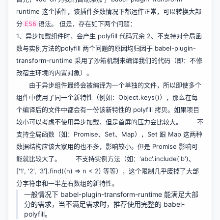
runtime 这个插件，该插件多数情况下都运作正常，可以转换大部
分
语法。 但是，存在如下两个问题：
ES6
1、异步加载组件时，会产生 polyfill 代码冗余 2、不支持对全局函
数与实例方法的polyfill 两个问题的原因均归因于 babel-plugin-
transform-runtime 采用了沙箱机制来编译我们的代码（即：不修
改宿主环境的内置对象）。
由于异步组件最终会被编译为一个单独的文件，所以即使多个
组件中使用了同一个新特性（例如：Object.keys()），那么在每
个编译后的文件中都会有一份该新特性的 polyfill 拷贝。如果项目
较小可以考虑不使用异步加载，但是首屏的压力会比较大。 不
支持全局函数（如：Promise、Set、Map），Set 跟 Map 这两种
数据结构应该大家用的也不多，影响较小。但是 Promise 影响可
能就比较大了。 不支持实例方法（如：'abc'.include('b')、
['1', '2', '3'].find((n) => n < 2) 等等），这个限制几乎废掉了大部
分字符串和一半左右数组的新特性。
一般情况下 babel-plugin-transform-runtime 能满足大部
分的需求，当不满足需求时，推荐使用完整的 babel-
polyfill。