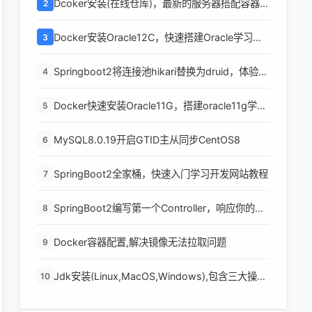
Dcoker安装(在线仓库)，最新的服务器搭配容器使
2
用
Docker安装Oracle12C，快速搭建Oracle学习环
3
境
Springboot2将连接池hikari替换为druid，体验最
4
强大的数据库连接池
Docker快速安装Oracle11G，搭建oracle11g学习
5
环境
MySQL8.0.19开启GTID主从同步CentOS8
6
SpringBoot2全家桶，快速入门学习开发网站教程
7
SpringBoot2编写第一个Controller，响应你的
8
http请求并返回结果
Docker容器配置,解决镜像无法拉取问题
9
Jdk安装(Linux,MacOS,Windows),包含三大操作
10
系统的最全安装