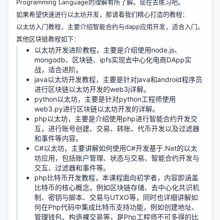
Programming Language的理解有所了解。现在去练习吧。
如果希望快速进行以太坊开发，那请看我们精心打造的教程：
以太坊入门教程
，主要介绍智能合约与dapp应用开发，适合入门。
其他区块链教程如下：
以太坊开发进阶教程
，主要是介绍使用node.js、
mongodb、区块链、ipfs实现去中心化电商DApp实
战，适合进阶。
java以太坊开发教程
，主要是针对java和android程序员
进行区块链以太坊开发的web3j详解。
python以太坊
，主要是针对python工程师使用
web3.py进行区块链以太坊开发的详解。
php以太坊
，主要是介绍使用php进行智能合约开发交
互，进行账号创建、交易、转账、代币开发以及过滤器
和事件等内容。
C#以太坊
，主要讲解如何使用C#开发基于.Net的以太
坊应用，包括账户管理、状态与交易、智能合约开发与
交互、过滤器和事件等。
php比特币开发教程
，本课程面向初学者，内容即涵盖
比特币的核心概念，例如区块链存储、去中心化共识机
制、密钥与脚本、交易与UTXO等，同时也详细讲解如
何在Php代码中集成比特币支持功能，例如创建地址、
管理钱包、构造裸交易等，是Php工程师不可多得的比