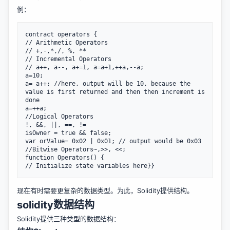
例：
contract operators {

// Arithmetic Operators

// +,-,*,/, %, **

// Incremental Operators

// a++, a--, a+=1, a=a+1,++a,--a;

a=10;

a= a++; //here, output will be 10, because the 
value is first returned and then then increment is 
done

a=++a;

//Logical Operators

!, &&, ||, ==, !=

isOwner = true && false;

var orValue= 0x02 | 0x01; // output would be 0x03

//Bitwise Operators~,>>, <<;

function Operators() {

现在有时需要更复杂的数据类型。为此，Solidity提供结构。
solidity数据结构
Solidity提供三种类型的数据结构：