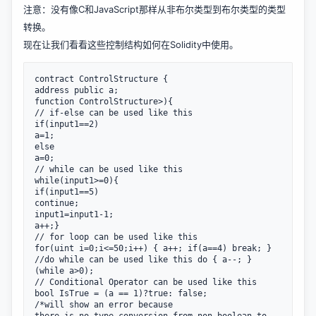
注意：没有像C和JavaScript那样从非布尔类型到布尔类型的类型
转换。
现在让我们看看这些控制结构如何在Solidity中使用。
contract ControlStructure {

address public a;

function ControlStructure>){

// if-else can be used like this

if(input1==2)

a=1;

else

a=0;

// while can be used like this

while(input1>=0){

if(input1==5)

continue;

input1=input1-1;

a++;}

// for loop can be used like this

for(uint i=0;i<=50;i++) { a++; if(a==4) break; } 
//do while can be used like this do { a--; } 
(while a>0);

// Conditional Operator can be used like this

bool IsTrue = (a == 1)?true: false;

/*will show an error because
