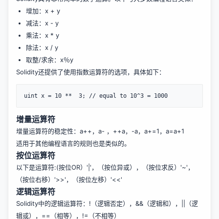
增加：x + y
减法：x - y
乘法：x * y
除法：x / y
取整/求余：x％y
Solidity还提供了使用指数运算符的选项，具体如下：
增量运算符
增量运算符的稳定性：a++，a- ，++a，-a，a+=1，a=a+1
适用于其他编程语言的规则也是类似的。
按位运算符
以下是运算符:(按位OR）'|'，（按位异或），（按位求反）'~'，
（按位右移）'>>'，（按位左移）'<<'
逻辑运算符
Solidity中的逻辑运算符：!（逻辑否定），&&（逻辑和），||（逻
辑或），==（相等），!=（不相等）