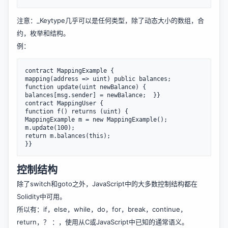
注意：_Keytype几乎可以是任何类型，除了动态大小的数组，合
约，枚举和结构。
例：
contract MappingExample {

mapping(address => uint) public balances;

function update(uint newBalance) {

balances[msg.sender] = newBalance;  }}

contract MappingUser {

function f() returns (uint) {

MappingExample m = new MappingExample();

m.update(100);

return m.balances(this);

控制结构
除了switch和goto之外，JavaScript中的大多数控制结构都在
Solidity中可用。
所以有：if，else，while，do，for，break，continue，
return，？ ：，使用从C或JavaScript中已知的通常语义。