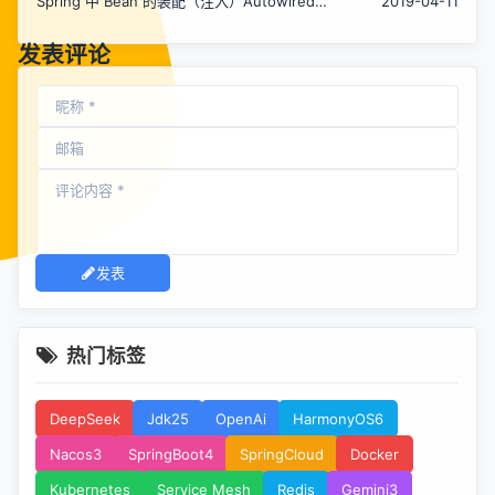
Spring 中 Bean 的装配（注入）Autowired
2019-04-11
Resource Inject 三种模式对比
发表评论
发表
热门标签
DeepSeek
Jdk25
OpenAi
HarmonyOS6
Nacos3
SpringBoot4
SpringCloud
Docker
Kubernetes
Service Mesh
Redis
Gemini3