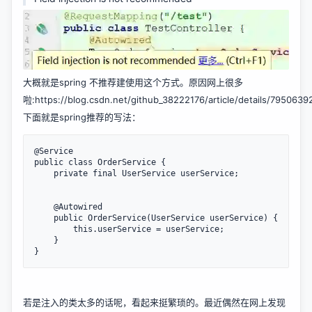
大概就是spring 不推荐建使用这个方式。原因网上很多
啦:
https://blog.csdn.net/github_38222176/article/details/7950639
下面就是spring推荐的写法：
@Service

public class OrderService {

    private final UserService userService;

    @Autowired

    public OrderService(UserService userService) {

        this.userService = userService;

    }

}
若是注入的类太多的话呢，看起来挺繁琐的。最近偶然在网上发现