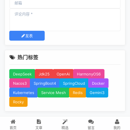
发表
热门标签
DeepSeek
Jdk25
OpenAi
HarmonyOS6
Nacos3
SpringBoot4
SpringCloud
Docker
Kubernetes
Service Mesh
Redis
Gemini3
Rocky
首页
文章
精选
留言
我的