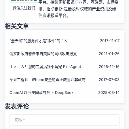
平台。持续更新报道IT业界、互联网、市场资
微信关注我们
讯、驱动更新,是最及时权威的产业资讯及硬
件资讯报道平台。
相关文章
“全天候”的服务台才是“事件”的主人
2017-11-07
俄罗斯政府警告来自美国的网络攻击报复
2021-01-26
主人主人！您的专属搞钱小萌宠 Fin-Agent 进
2025-12-16
化啦！(≧∇≦)ﾉ
苹果工程师：iPhone安全的真正威胁并非政府
2017-07-03
OpenAI 呼吁美国政府禁止 DeepSeek
2025-03-14
发表评论