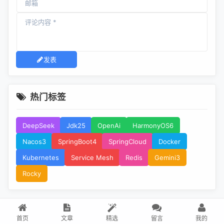
发表
热门标签
DeepSeek
Jdk25
OpenAi
HarmonyOS6
Nacos3
SpringBoot4
SpringCloud
Docker
Kubernetes
Service Mesh
Redis
Gemini3
Rocky
首页
文章
精选
留言
我的