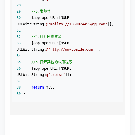
28
29
//
3.发邮件
30
     [app openURL:[NSURL 
URLWithString:
@"
mailto://1360074459@qq.com
"
31
32
//
4.打开网络资源
33
     [app openURL:[NSURL 
URLWithString:
@"
http://www.baidu.com
"
34
35
//
5.打开其他的应用程序
36
     [app openURL:[NSURL 
URLWithString:
@"
prefs:
"
37
38
return
39
 }