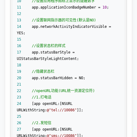
10
//
设置应用程序图标上显示的提醒数字
11
     app.applicationIconBadgeNumber = 
10
12
13
//
设置联网指示器的可见性(默认是NO)
14
     app.networkActivityIndicatorVisible =
15
16
//
设置状态栏的样式
17
     app.statusBarStyle =
18
19
//
隐藏状态栏
20
     app.statusBarHidden =
21
22
//
23
//
1.打电话
24
     [app openURL:[NSURL 
URLWithString:
@"
tel://10086
"
25
26
//
2.发短信
27
     [app openURL:[NSURL 
URLWithString:
@"
sms://10086
"