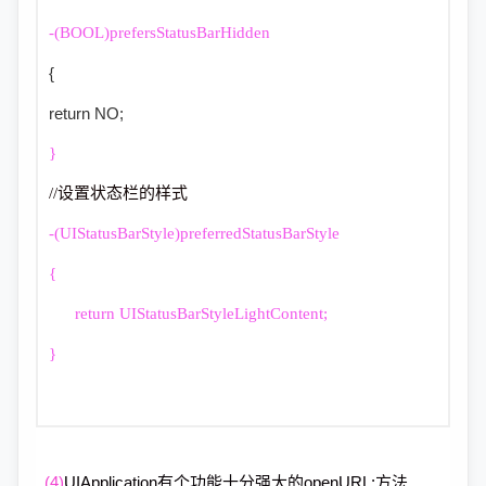
-(BOOL)prefersStatusBarHidden
{
return NO;
}
//设置状态栏的样式
-(UIStatusBarStyle)preferredStatusBarStyle
{
return UIStatusBarStyleLightContent;
}
(4)
UIApplication有个功能十分强大的openURL:方法