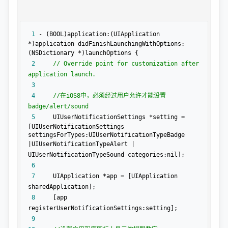
 1
 - (BOOL)application:(UIApplication 
*)application didFinishLaunchingWithOptions:
(NSDictionary *
 2
//
 Override point for customization after 
 3
 4
//
在iOS8中，必须经过用户允许才能设置
badge/alert/sound
 5
     UIUserNotificationSettings *setting = 
[UIUserNotificationSettings 
settingsForTypes:UIUserNotificationTypeBadge 
|UIUserNotificationTypeAlert |
 6
 7
     UIApplication *app =
 [UIApplication 
 8
    [app 
 9