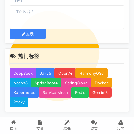
发表
热门标签
DeepSeek
Jdk25
OpenAi
HarmonyOS6
Nacos3
SpringBoot4
SpringCloud
Docker
Kubernetes
Service Mesh
Redis
Gemini3
Rocky
首页
文章
精选
留言
我的