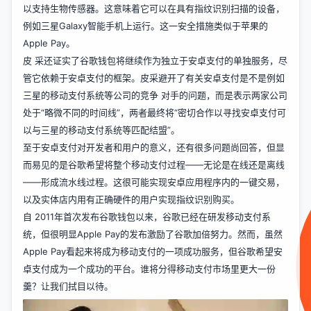
以支持生物传感器。这意味着它可以在具有指纹识别扫描的设备，
例如三星Galaxy智能手机上运行。这一安全措施类似于苹果的
Apple Pay。
皮 采还证实了谷歌钱包将继续作为独立于安卓支付的单独服务，尽
管它依赖于安卓支付的框架。皮采避开了有关安卓支付是不是例如
三星的移动支付系统等公司的竞争 对手的问题，而是表示两家公司
处于“略微不同的时间线”，两者最终将“密切合作以寻找安卓支付可
以与三星的移动支付系统等匹配结盟”。
至于安卓支付对开发者和用户的意义，还有很多问题尚回答，但显
而易见的是谷歌希望将整个移动支付过程——无论是在线还是离线
——形成流水线过程。这很可能实现安卓应用程序内的一键交易，
以及实体店内用有正确硬件的用户实现指纹识别购买。
自 2011年首次发布谷歌钱包以来，谷歌已经在研发移动支付系
统，但很明显Apple Pay的发布激励了谷歌加倍努力。然而，虽然
Apple Pay看起来将成为移动支付的一项成功服务，但谷歌希望安
卓支付成为一个成功的平台。谁将分得移动支付市场里更大一份
羹？让我们拭目以待。