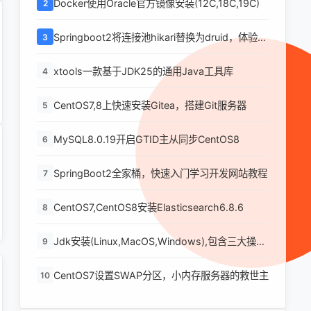
Docker使用Oracle官方镜像安装(12C,18C,19C)
2
Springboot2将连接池hikari替换为druid，体验最
3
强大的数据库连接池
xtools一款基于JDK25的通用Java工具库
4
CentOS7,8上快速安装Gitea，搭建Git服务器
5
MySQL8.0.19开启GTID主从同步CentOS8
6
SpringBoot2全家桶，快速入门学习开发网站教程
7
CentOS7,CentOS8安装Elasticsearch6.8.6
8
Jdk安装(Linux,MacOS,Windows),包含三大操作
9
系统的最全安装
CentOS7设置SWAP分区，小内存服务器的救世主
10