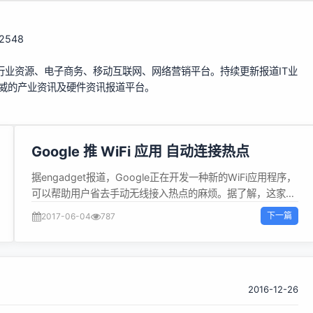
112548
行业资源、电子商务、移动互联网、网络营销平台。持续更新报道IT业
权威的产业资讯及硬件资讯报道平台。
Google 推 WiFi 应用 自动连接热点
据engadget报道，Google正在开发一种新的WiFi应用程序，
可以帮助用户省去手动无线接入热点的麻烦。据了解，这家搜
索巨头已经开发了Android和iOS版本的自动验证程序，可自
下一篇
2017-06-04
787
动连接到星巴克门店内或其它免费的谷歌热点。 不过现在看起
来，这一应用类类似一个非常有限的测试。而且Google也没
有明确保证会正式发布它。但有消息称，Google已经在内部
讨论将自己更快的WiFi连接部署到美国所有7千家星巴克门店
来取代AT＆T的服务。 文章转载自 开源中国社区
2016-12-26
[http://www.oschina.net]