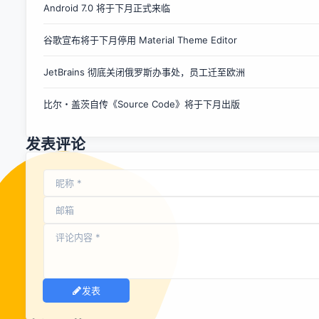
Android 7.0 将于下月正式来临
中，而不是私有的 GMS 应用平台，只有更新系统才能修正漏
洞。安全研究人员Tod Beardsley希望，攻击代码的披露能迫
谷歌宣布将于下月停用 Material Theme Editor
使供应商尽快升级系统。 文章转载自 开源中国社区
[http://www.oschina.net]
JetBrains 彻底关闭俄罗斯办事处，员工迁至欧洲
比尔・盖茨自传《Source Code》将于下月出版
发表评论
发表