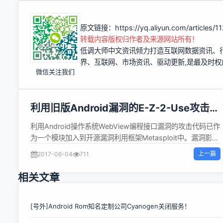
原文链接：
https://yq.aliyun.com/articles/
转载内容版权归作者及来源网站所有！
低调大师中文资讯倾力打造互联网数据资讯、
界、互联网、市场资讯、驱动更新,是最及时
微信关注我们
利用旧版Android漏洞的E-Z-2-Use攻击代
码发布
利用Android操作系统WebView编程接口漏洞的攻击代码已作
为一个模块加入到开源漏洞利用框架Metasploit中。漏洞影响
Android 4.2之前的版本，Google在Android 4.2中修正了这
上一篇
2017-06-04
711
个漏洞，但根据官方统计， 超过五成用户仍然使用存在漏洞的
旧版本。WebView的漏洞允许攻击者在Android浏览器和其它
相关文章
应用中注入恶意 JavaScript代码，获得与目标程序相同的访
问权限，攻击者可以开启一个shell窗口访问受害者的文件系
统、照相机，地理位置数据、SD卡数据和 地址簿。漏洞还可
[号外]Android Rom知名定制公司Cyanogen关闭服务！
通过不安全网络的中间人攻击触发。漏洞存在于Android系统