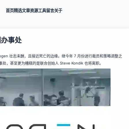
首页
精选
文章
资源
工具
留言
关于
图办事处
ogen 壮志未酬，且接近死亡的边缘。继今年 7 月份进行裁员和策略调整之
处，甚至更为糟糕的是联合创始人 Steve Kondik 也将离职。