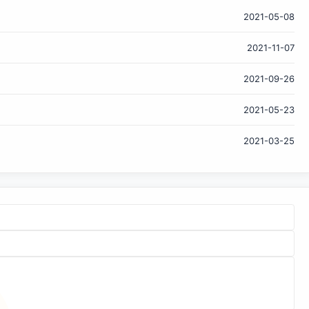
Java 曾经是一门非常优秀的语言的想法，那么你就完蛋了。
而且是早就完蛋了。尽管人类都不太喜欢思考终极命运问题，
2021-05-08
但是相比于在 20 多年前刚刚问世，Java 8 仅仅是做了部分
2021-11-07
语言特性的替换，对此你禁不住要想：“我真的要和这种语言
来共度过的余生么？还是说 Java 也就只能这样了？” 因为终
2021-09-26
于要开始做 Android 开发了，我把各种老旧的语言问题又过
了一遍。我写过一个老游戏 Wyvern，这个游戏已经有一个
2021-05-23
iOS 版本了，最近我决定再搞一个 Android 版本。我从来没料
到计算机语言会折腾到让我“思考人生”（例如“我这是他娘的在
2021-03-25
浪费生命么？”）如果你写过 Android 程序的话，你就知道在
Android 领域，语言的问题是会让你相当难熬的。 ...