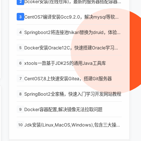
Dcoker安装(在线仓库)，最新的服务器搭配容器使
2
用
CentOS7编译安装Gcc9.2.0，解决mysql等软件
3
编译问题
Springboot2将连接池hikari替换为druid，体验最
4
强大的数据库连接池
Docker安装Oracle12C，快速搭建Oracle学习环
5
境
xtools一款基于JDK25的通用Java工具库
6
CentOS7,8上快速安装Gitea，搭建Git服务器
7
SpringBoot2全家桶，快速入门学习开发网站教程
8
Docker容器配置,解决镜像无法拉取问题
9
Jdk安装(Linux,MacOS,Windows),包含三大操作
10
系统的最全安装