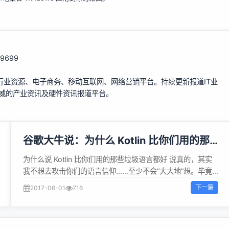
109699
行业资源、电子商务、移动互联网、网络营销平台。持续更新报道IT业
权威的产业资讯及硬件资讯报道平台。
谷歌大牛说：为什么 Kotlin 比你们用的那
些垃圾语言都好
为什么说 Kotlin 比你们用的那些垃圾语言都好 说真的，其实
我不想去攻击你们的语言信仰……至少不会“大大地”想。毕竟
你喜欢的语言大放异彩的时期，可能要追溯到冰川时代了，对
下一篇
2017-06-01
716
不？如果你喜欢的语言到今天还没有死，那只能说明这门语言
在逐渐地改进和更新，保持与时俱进。 但改进的速度呢？好
吧……假设你现在用的语言碰巧是 Java，并且你也沉溺于