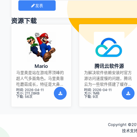
发表
资源下载
Mario
腾讯云软件源
马里奥是站在游戏界顶峰的
为解决软件依赖安装时官方
超人气多面角色。马里奥靠
源访问速度慢的问题，腾讯
吃蘑菇成长，特征是大鼻
云为一些软件搭建了缓存服
时间: 2026-04-11
时间: 2026-04-11
子、头戴帽子、身穿背带
务。您可以通过使用腾讯云
大小: 211.28KB
大小: 1MB
裤，还留着胡子。与他的双
软件源站来提升依赖包的安
下载: 56次
下载: 9次
胞胎兄弟路易基一起，长年
装速度。为了方便用户自由
担任任天堂的招牌角色。
搭建服务架构，目前腾讯云
软件源站支持公网访问和内
网访问。
Copyright ©201
技术支