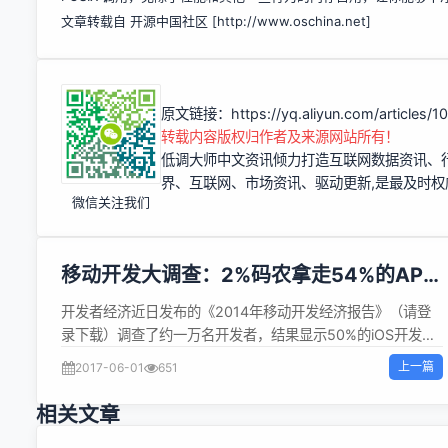
文章转载自 开源中国社区 [
http://www.oschina.net]
原文链接：
https://yq.aliyun.com/articles/
转载内容版权归作者及来源网站所有！
低调大师中文资讯倾力打造互联网数据资讯、
界、互联网、市场资讯、驱动更新,是最及时
微信关注我们
移动开发大调查：2%码农拿走54%的APP
收入
开发者经济近日发布的《2014年移动开发经济报告》（请登
录下载）调查了约一万名开发者，结果显示50%的iOS开发者
和47%的Android开发者处于应用开发贫困线以下，每月收入
上一篇
2017-06-01
651
不到500美元。这意味着移动开发并不是一个能养家糊口的靠
谱行当。以下是开发者APP月收入结构： 此外，虽然游戏是各
相关文章
大应用商店的绝对主力，但是游戏开发者依然在贫困线上挣