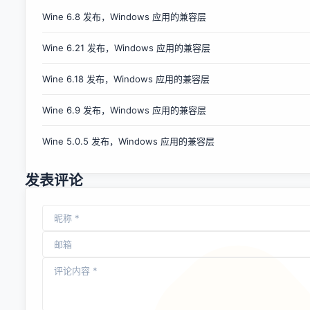
扎。只有三分之一的开发者在搞游戏开发，这与游戏在APP总
数中占据半壁江山不成比例。 调查指出，移动游戏开发是赢者
Wine 6.8 发布，Windows 应用的兼容层
通吃的游戏，贫富差距悬殊。88%的开发者瓜分了app总收入
Wine 6.21 发布，Windows 应用的兼容层
的11%，月收入不到1万美元。而另外9%的开发者瓜分 了APP
总收入的35%，月收入在1-10万美元之间。最大的赢家是不到
Wine 6.18 发布，Windows 应用的兼容层
2%的开发者，他们瓜分了app总收入的54%，月入超过10万
美元。（下图） 多数游戏，约57%，每月收入不到500美元。
Wine 6.9 发布，Windows 应用的兼容层
为了解决营收问题，很多开发者选择发布多款应用。事实上，
大多数月收入超过10万美元的开发者都发布了至少11款游戏。
Wine 5.0.5 发布，Windows 应用的兼容层
开发和推广多款app还有助于开发者积累经验，吸取教训；此
外，调查还发现那些利用第三方工具进行开发、分析和货币化
的开发者更容易挣到钱。...
发表评论