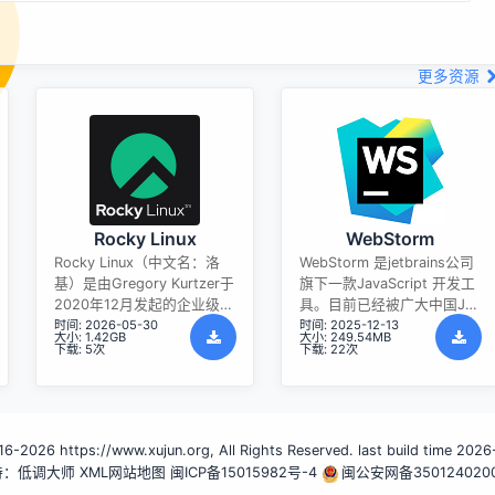
更多资源
Rocky Linux
WebStorm
Rocky Linux（中文名：洛
WebStorm 是jetbrains公司
基）是由Gregory Kurtzer于
旗下一款JavaScript 开发工
2020年12月发起的企业级
具。目前已经被广大中国JS
时间: 2026-05-30
时间: 2025-12-13
Linux发行版，作为CentOS
开发者誉为“Web前端开发神
大小: 1.42GB
大小: 249.54MB
稳定版停止维护后与
器”、“最强大的HTML5编辑
下载: 5次
下载: 22次
RHEL（Red Hat Enterprise
器”、“最智能的JavaScript
Linux）完全兼容的开源替代
IDE”等。与IntelliJ IDEA同
方案，由社区拥有并管理，
源，继承了IntelliJ IDEA强大
支持x86_64、aarch64等架
的JS部分的功能。
6-2026 https://www.xujun.org, All Rights Reserved. last build time 2026
构。其通过重新编译RHEL源
持：低调大师
代码提供长期稳定性，采用
XML网站地图
闽ICP备15015982号-4
闽公安网备350124020
模块化包装和SELinux安全架