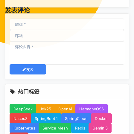
发表评论
发表
热门标签
DeepSeek
Jdk25
OpenAi
HarmonyOS6
Nacos3
SpringBoot4
SpringCloud
Docker
Kubernetes
Service Mesh
Redis
Gemini3