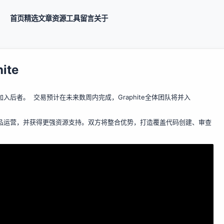
首页
精选
文章
资源
工具
留言
关于
ite
正式加入后者。 交易预计在未来数周内完成，Graphite全体团队将并入
立产品运营，并获得更强资源支持。双方将整合优势，打造覆盖代码创建、审查