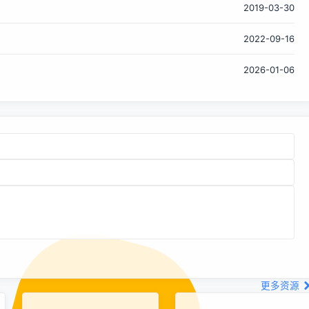
2019-03-30
经过重组，不仅加强了对新一代模型的投入，还扩充了研发阵
容，包括从外部挖来多位 AI 研究人才。目前团队还在探索所
2022-09-16
谓的 “世界模型” 技术，这类模型能够通过理解视觉信息自行感
知和推理环...
2026-01-06
更多资源