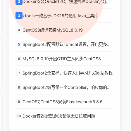
Docker安装Oracle12C，快速搭建Oracle学习环
2
境
xtools一款基于JDK25的通用Java工具库
3
CentOS8编译安装MySQL8.0.19
4
SpringBoot2配置默认Tomcat设置，开启更多高
5
级功能
MySQL8.0.19开启GTID主从同步CentOS8
6
SpringBoot2全家桶，快速入门学习开发网站教程
7
SpringBoot2编写第一个Controller，响应你的
8
http请求并返回结果
CentOS7,CentOS8安装Elasticsearch6.8.6
9
Docker容器配置,解决镜像无法拉取问题
10