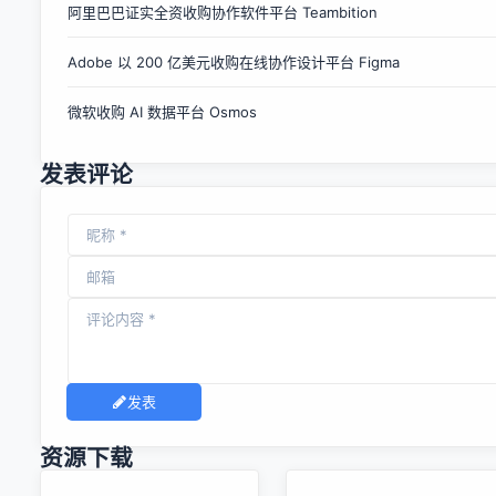
阿里巴巴证实全资收购协作软件平台 Teambition
功能现已向所有付费用户开放，支持 Claude.ai、Claude
Code 及 API。 Skills依托安全的编码环境实现命令行级自动
Adobe 以 200 亿美元收购在线协作设计平台 Figma
化，使Claude从编码助手升级为通用计算机Agent，可执行任
何可通过终端完成的操作。其核心优势在于按需加载机制：仅
微软收购 AI 数据平台 Osmos
在任务匹配时才加载完整Skil...
发表评论
发表
资源下载