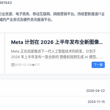
/391643
行业资源、电子商务、移动互联网、网络营销平台。持续更新报道IT业
权威的产业资讯及硬件资讯报道平台。
Meta 计划在 2026 上半年发布全新图像视
频模型与文本模型
Meta 正在加紧推进下一代人工智能技术的研发，计划于
2026 年上半年发布一款全新的 图像和视频生成 AI 模型，代
号为 “Mango”。这款模型目标是提升 Meta 在视觉生成 AI 领
下一篇
2025-12-23
177
域的竞争力，对抗 Google、OpenAI 等行业对手。 与此同
时，Meta 还在开发另一款内部称为 “Avocado” 的 文本大型
语言模型，重点增强编程与推理等语言能力。公司内部透露，
这两款新模型均由新成立的 Meta Superintelligence Labs 团
队负责研发，该团队由前 Scale AI 联合创始人 Alexandr
2026-04-22
Wang 领导。 https://techcrunch.com/2025/12/19/meta-
2024-11-15
is-developing-a-new-image-and-video-model-for-a-
2026-release-report-says/ 据报道，Meta 的 AI 团队近期