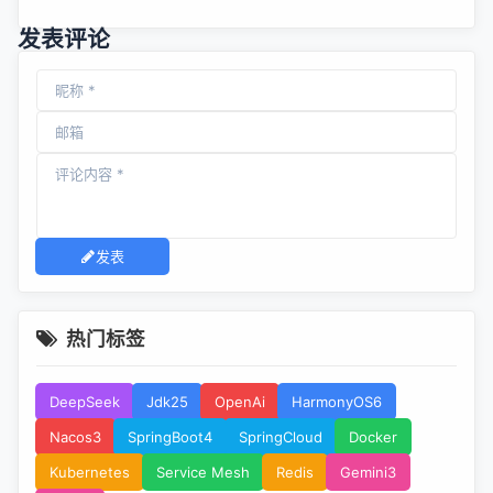
的 ONLYOFFICE 协作空间 app 现已发布
发表评论
发表
热门标签
DeepSeek
Jdk25
OpenAi
HarmonyOS6
Nacos3
SpringBoot4
SpringCloud
Docker
Kubernetes
Service Mesh
Redis
Gemini3