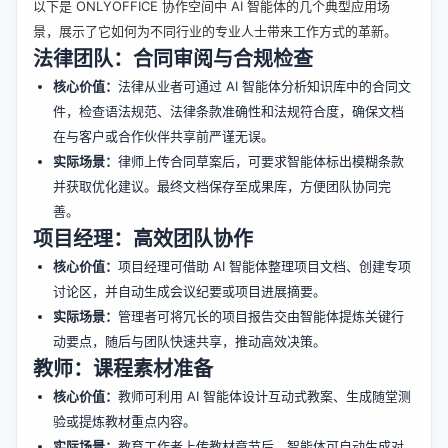
以下是 ONLYOFFICE 协作空间中 AI 智能体的几个典型应用场
景，展示了它如何为不同行业的专业人士带来工作方式的革新。
法律团队：合同审阅与合规检查
核心价值：
法律从业者可通过 AI 智能体分析知识库中的合同文
件，检查语法规范、法律条款准确性和法规符合度，确保文档
在与客户或合作伙伴共享前严谨无误。
实际场景：
律师上传合同草案后，可要求智能体标出模糊条款
并获取优化建议。最终文档保存至成果库，方便团队协同完
善。
项目经理：高效团队协作
核心价值：
项目经理可借助 AI 智能体整理项目文档、创建专项
讨论区，并自动生成会议纪要或项目进展摘要。
实际场景：
管理者可将冗长的项目报告交由智能体提炼关键行
动要点，随后与团队快速共享，推动高效决策。
教师：课程素材准备
核心价值：
教师可利用 AI 智能体设计互动式教案、生成随堂测
验或提炼教材重点内容。
实际场景：
教育工作者上传教材章节后，智能体可自动生成对