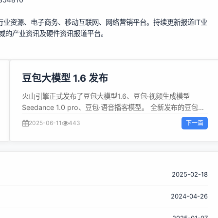
行业资源、电子商务、移动互联网、网络营销平台。持续更新报道IT业
权威的产业资讯及硬件资讯报道平台。
豆包大模型 1.6 发布
火山引擎正式发布了豆包大模型1.6、豆包·视频生成模型
Seedance 1.0 pro、豆包·语音播客模型。 全新发布的豆包大
模型1.6系列由三个模型组成： doubao-seed-1.6：All-in-
下一篇
2025-06-11
443
One 的综合模型，是国内首个支持256K 上下文的思考模型，
支持深度思考、多模态理解、图形界面操作等多项能力。支持
选择开启或关闭深度思考、自适应思考三种方式，其中自适应
思考模式可根据提示词难度自动决定是否开启思考，提升效果
的同时大幅减少 tokens 消耗。 doubao-seed-1.6-
2025-02-18
thinking：豆包大模型1.6系列在深度思考方面的强化版本；在
2024-04-26
代码、数学、逻辑推理等基础能力上进一步提升；支持256K
上下文。 doubao-seed-1.6-flash：豆包大模型1.6系列的极
2025-01-07