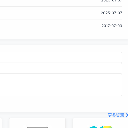
速版本，支持深度思考、多模态理解、256K 上下文；延迟极
低，TOPT 仅需10ms；视觉理解能力比肩友商旗舰模型。 在
2025-07-07
价格方面，豆包大模型1.6采用统一定价模式，首创按“输入长
度”区间定价，在企业使用最多的输入区间0-32K 范围内，豆
2017-07-03
包大模型1.6的价格为输入0.8元/百万 tokens、输出...
更多资源