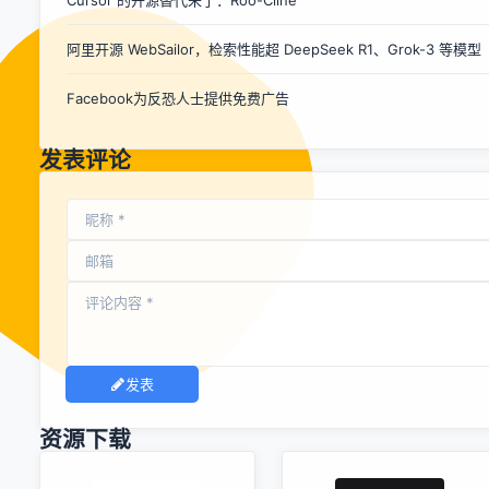
升的核心要素。 自2024年初起，VAST持续迭代Tripo大模
型，先后推出Tripo1.0至Tripo2.5等数十亿参数规模的3D大模
阿里开源 WebSailor，检索性能超 DeepSeek R1、Grok-3 等模型
型系列，同时发布TripoSR、TripoSG、TripoSF等广受全球开
源社区认可的3D基础模型，并配套开发了系列3D软件生态插
Facebook为反恐人士提供免费广告
件。 相关阅读 生成式 3D AI 公司 V...
发表评论
发表
资源下载