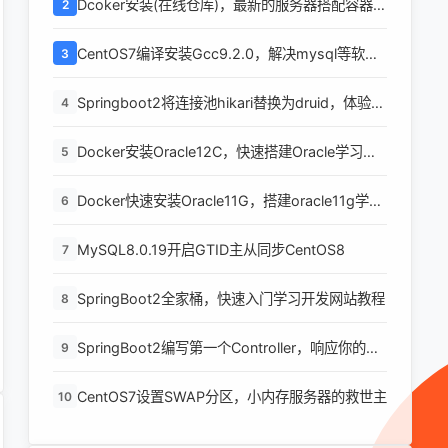
Dcoker安装(在线仓库)，最新的服务器搭配容器使
2
用
CentOS7编译安装Gcc9.2.0，解决mysql等软件
3
编译问题
Springboot2将连接池hikari替换为druid，体验最
4
强大的数据库连接池
Docker安装Oracle12C，快速搭建Oracle学习环
5
境
Docker快速安装Oracle11G，搭建oracle11g学习
6
环境
MySQL8.0.19开启GTID主从同步CentOS8
7
SpringBoot2全家桶，快速入门学习开发网站教程
8
SpringBoot2编写第一个Controller，响应你的
9
http请求并返回结果
CentOS7设置SWAP分区，小内存服务器的救世主
10