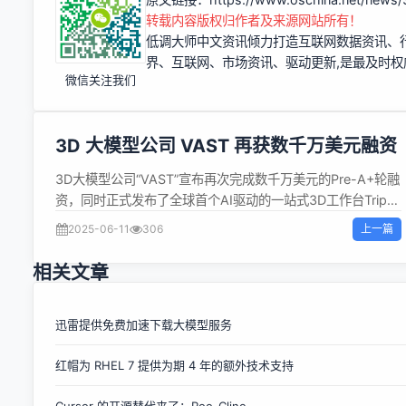
转载内容版权归作者及来源网站所有！
低调大师中文资讯倾力打造互联网数据资讯、
界、互联网、市场资讯、驱动更新,是最及时
微信关注我们
3D 大模型公司 VAST 再获数千万美元融资
3D大模型公司“VAST”宣布再次完成数千万美元的Pre-A+轮融
资，同时正式发布了全球首个AI驱动的一站式3D工作台Tripo
Studio，并即将推出全新算法Tripo 3.0。 据称此次融资将重
上一篇
2025-06-11
306
点投入Tripo系列大模型研发及Tripo Studio产品及生态平台建
设，加速构建「AI+3D」全产业链条，打造“基础模型 + 生态
相关文章
插件 + 原生工作台”的端到端产品体系，从而构建覆盖专业级
（PGC 生产者）、达人级（PUGC 创作者）到大众级（UGC
用户）的创作者画像完整梯度。 据介绍，VAST成立于2023
迅雷提供免费加速下载大模型服务
年3月，是一家专注于通用3D大模型研发的AI公司，致力于通
红帽为 RHEL 7 提供为期 4 年的额外技术支持
过打造大众级3D内容创作工具建立3D UGC内容平台，使基于
3D的空间成为用户体验升级、内容表达创新和新质生产力提
Cursor 的开源替代来了：Roo-Cline