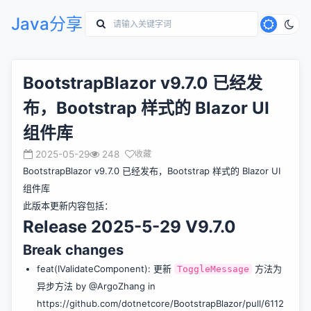
Java分享
BootstrapBlazor v9.7.0 已经发
布，Bootstrap 样式的 Blazor UI
组件库
2025-05-29
248
收藏
BootstrapBlazor v9.7.0 已经发布，Bootstrap 样式的 Blazor UI
组件库
此版本更新内容包括：
Release 2025-5-29 V9.7.0
Break changes
feat(IValidateComponent): 更新
方法为
ToggleMessage
异步方法 by @ArgoZhang in
https://github.com/dotnetcore/BootstrapBlazor/pull/6112