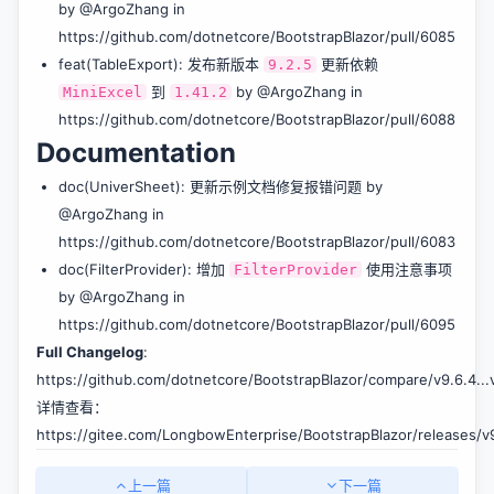
by @ArgoZhang in
https://github.com/dotnetcore/BootstrapBlazor/pull/6085
feat(TableExport): 发布新版本
更新依赖
9.2.5
到
by @ArgoZhang in
MiniExcel
1.41.2
https://github.com/dotnetcore/BootstrapBlazor/pull/6088
Documentation
doc(UniverSheet): 更新示例文档修复报错问题 by
@ArgoZhang in
https://github.com/dotnetcore/BootstrapBlazor/pull/6083
doc(FilterProvider): 增加
使用注意事项
FilterProvider
by @ArgoZhang in
https://github.com/dotnetcore/BootstrapBlazor/pull/6095
Full Changelog
:
https://github.com/dotnetcore/BootstrapBlazor/compare/v9.6.4...v
详情查看：
https://gitee.com/LongbowEnterprise/BootstrapBlazor/releases/v9
上一篇
下一篇