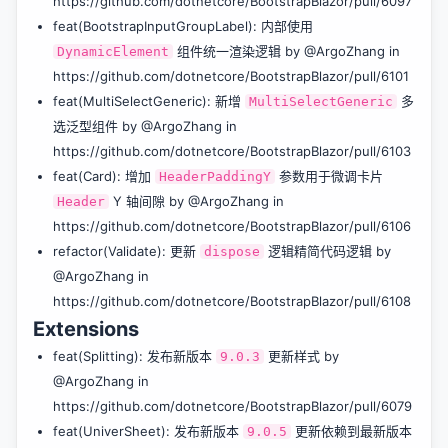
https://github.com/dotnetcore/BootstrapBlazor/pull/6097
feat(BootstrapInputGroupLabel): 内部使用
组件统一渲染逻辑 by @ArgoZhang in
DynamicElement
https://github.com/dotnetcore/BootstrapBlazor/pull/6101
feat(MultiSelectGeneric): 新增
多
MultiSelectGeneric
选泛型组件 by @ArgoZhang in
https://github.com/dotnetcore/BootstrapBlazor/pull/6103
feat(Card): 增加
参数用于微调卡片
HeaderPaddingY
Y 轴间隙 by @ArgoZhang in
Header
https://github.com/dotnetcore/BootstrapBlazor/pull/6106
refactor(Validate): 更新
逻辑精简代码逻辑 by
dispose
@ArgoZhang in
https://github.com/dotnetcore/BootstrapBlazor/pull/6108
Extensions
feat(Splitting): 发布新版本
更新样式 by
9.0.3
@ArgoZhang in
https://github.com/dotnetcore/BootstrapBlazor/pull/6079
feat(UniverSheet): 发布新版本
更新依赖到最新版本
9.0.5