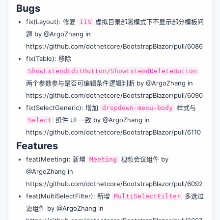
Bugs
fix(Layout): 修复
虚拟目录部署模式下不显示部分模板问
IIS
题 by @ArgoZhang in
https://github.com/dotnetcore/BootstrapBlazor/pull/6086
fix(Table): 移除
ShowExtendEditButton/ShowExtendDeleteButton
两个参数参与是否可编辑条件逻辑判断 by @ArgoZhang in
https://github.com/dotnetcore/BootstrapBlazor/pull/6090
fix(SelectGeneric): 增加
样式与
dropdown-menu-body
组件 UI 一致 by @ArgoZhang in
Select
https://github.com/dotnetcore/BootstrapBlazor/pull/6110
Features
feat(Meeting): 新增
视频会议组件 by
Meeting
@ArgoZhang in
https://github.com/dotnetcore/BootstrapBlazor/pull/6092
feat(MultiSelectFilter): 新增
多选过
MultiSelectFilter
滤组件 by @ArgoZhang in