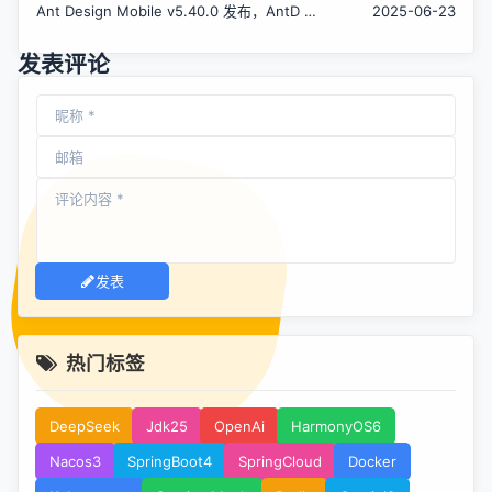
Ant Design Mobile v5.40.0 发布，AntD 移
2025-06-23
动端设计规范
发表评论
发表
热门标签
DeepSeek
Jdk25
OpenAi
HarmonyOS6
Nacos3
SpringBoot4
SpringCloud
Docker