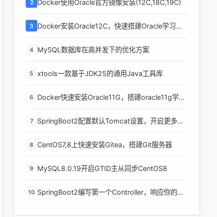
Docker使用Oracle官方镜像安装(12C,18C,19C)
2
Docker安装Oracle12C，快速搭建Oracle学习环
3
境
MySQL数据库在高并发下的优化方案
4
xtools一款基于JDK25的通用Java工具库
5
Docker快速安装Oracle11G，搭建oracle11g学习
6
环境
SpringBoot2配置默认Tomcat设置，开启更多高
7
级功能
CentOS7,8上快速安装Gitea，搭建Git服务器
8
MySQL8.0.19开启GTID主从同步CentOS8
9
SpringBoot2编写第一个Controller，响应你的
10
http请求并返回结果