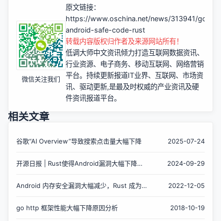
原文链接：
https://www.oschina.net/news/313941/google
android-safe-code-rust
转载内容版权归作者及来源网站所有！
低调大师中文资讯倾力打造互联网数据资讯、
行业资源、电子商务、移动互联网、网络营销
平台。持续更新报道IT业界、互联网、市场资
微信关注我们
讯、驱动更新,是最及时权威的产业资讯及硬
件资讯报道平台。
相关文章
谷歌“AI Overview”导致搜索点击量大幅下降
2025-07-24
开源日报 | Rust使得Android漏洞大幅下降；
2024-09-29
OpenAI计划提高ChatGPT订阅费用；AI公司
比Saas公司赚钱快得多；IT行业没有永远的王
Android 内存安全漏洞大幅减少，Rust 成为关
2022-12-05
者；谁现在在掌控OpenAI？
键因素
go http 框架性能大幅下降原因分析
2018-10-19