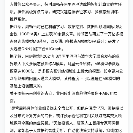
方微信公众号显示，彼时周畅在阿里巴巴达摩院智能计算实验室任
职，担任高级算法专家，研究兴趣包括表征学习、多模态预训练、
推荐系统。
据介绍，周畅当时已在机器学习、数据挖掘、数据库领域国际顶级
会议（CCF-A类）上发表30余篇文章。带领团队研发了十万亿多模
态预训练模型M6系列，以及通用多模态AI模型OFA系列；研发了
大规模GNN训练平台AliGraph。
据了解，M6模型是2021年3月阿里巴巴与清华大学联合发布的业
界最大中文多模态预训练AI模型。阿里云介绍称，M6模型参数规
模高达1000亿，是多模态预训练领域史上最大的模型。如今更为公
众所熟知的阿里云通义大模型，某种程度上可以说是在M6模型的
基础上沿袭而来的。
关于周畅未来创业的去向，业内传出消息称他将聚焦于AI应用层
面。
“尽管周畅具体创业细节尚未全盘公开，但他在深度学习、图挖掘以
及分布式计算方面的专长，或许预示着他将在相关领域或其交叉领
域探寻全新的商业契机。”天使投资人、资深人工智能专家郭涛猜
测，诸如基于大数据的智能分析、自动化决策支持系统，抑或优化