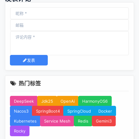
发表
热门标签
DeepSeek
Jdk25
OpenAi
HarmonyOS6
Nacos3
SpringBoot4
SpringCloud
Docker
Kubernetes
Service Mesh
Redis
Gemini3
Rocky